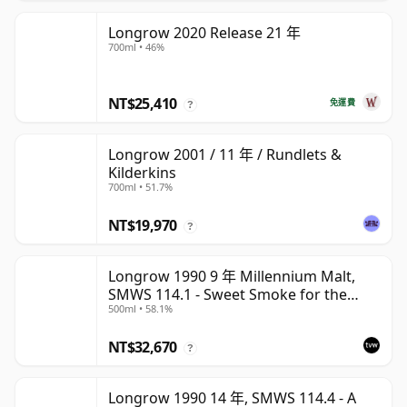
Longrow 2020 Release 21 年
700ml • 46%
NT$25,410
免運費
?
Longrow 2001 / 11 年 / Rundlets &
Kilderkins
700ml • 51.7%
NT$19,970
?
Longrow 1990 9 年 Millennium Malt,
SMWS 114.1 - Sweet Smoke for the
500ml • 58.1%
Millennium
NT$32,670
?
Longrow 1990 14 年, SMWS 114.4 - A