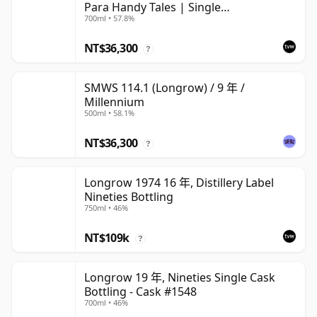
Para Handy Tales | Single
700ml • 57.8%
Campbeltown Malt Whisky | 57.8% |
70cl | The Whisky Vault
NT$36,300
?
SMWS 114.1 (Longrow) / 9 年 /
Millennium
500ml • 58.1%
NT$36,300
?
Longrow 1974 16 年, Distillery Label
Nineties Bottling
750ml • 46%
NT$109k
?
Longrow 19 年, Nineties Single Cask
Bottling - Cask #1548
700ml • 46%