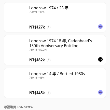
Longrow 1974 / 25 年
700ml • 46%
NT$127k
?
Longrow 1974 18 年, Cadenhead's
150th Anniversary Bottling
750ml • 52.2%
NT$182k
?
Longrow 14 年 / Bottled 1980s
750ml • 46%
NT$145k
?
哪裡購買 LONGROW