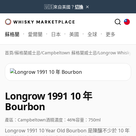
×
🇺🇸
來自美國？
切換
蘇格蘭
愛爾蘭
日本
美國
全球
更多
首頁
/
蘇格蘭威士忌
/
Campbeltown 蘇格蘭威士忌
/
Longrow Whisky
/
L
Longrow 1991 10 年
Bourbon
產區：
Campbeltown
酒精濃度：
46%
容量：
750ml
Longrow 1991 10 Year Old Bourbon 是陳釀不少於 10 年