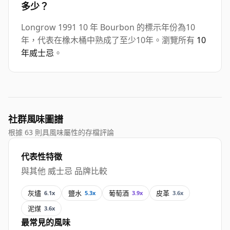
多少？
Longrow 1991 10 年 Bourbon 的標示年份為10
年，代表在橡木桶中熟成了至少10年。瀏覽所有
10
年威士忌
。
社群風味圖譜
根據 63 則具風味屬性的存檔評論
代表性特徵
與其他 威士忌 品牌比較
灰燼
鹽水
葡萄酒
皮革
6.1x
5.3x
3.9x
3.6x
泥煤
3.6x
最常見的風味