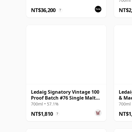
700ml 
NT$36,200
NT$2
?
Ledaig Signatory Vintage 100
Ledai
Proof Batch #76 Single Malt
& Mac
2020 6 年
700ml • 57.1%
700ml 
NT$1,810
NT$1
?