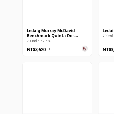
Ledaig Murray McDavid
Ledai
Benchmark Quinta Dos
700ml 
Frades Wine Ca 2009 16 年
700ml • 57.5%
NT$3,620
NT$3
?