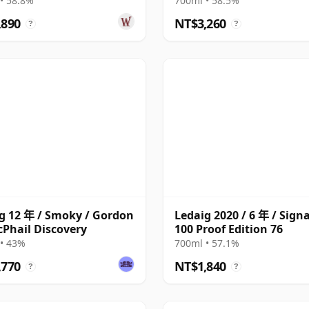
• 58.8%
700ml • 58.5%
,890
NT$3,260
?
?
g 12 年 / Smoky / Gordon
Ledaig 2020 / 6 年 / Sign
Phail Discovery
100 Proof Edition 76
• 43%
700ml • 57.1%
,770
NT$1,840
?
?