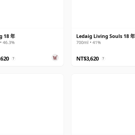
g 18 年
Ledaig Living Souls 18 年
• 46.3%
700ml • 41%
,620
NT$3,620
?
?