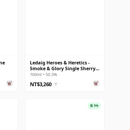
ne
Ledaig Heroes & Heretics -
Smoke & Glory Single Sherry
Ca 2010 12 年
700ml • 50.3%
NT$3,260
?
省 9%