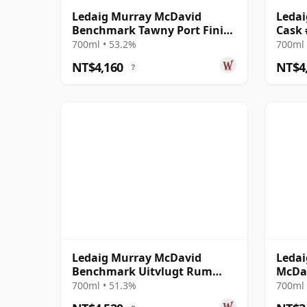
Ledaig Murray McDavid
Ledai
Benchmark Tawny Port Finish
Cask 
2009 15 年
700ml • 53.2%
700ml 
NT$4,160
NT$4
?
Ledaig Murray McDavid
Ledai
Benchmark Uitvlugt Rum
McDa
Cask Finish 2009 15 年
700ml • 51.3%
700ml 