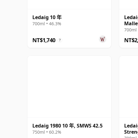
Ledaig 10 年
Ledai
Malle
700ml • 46.3%
700ml 
NT$1,740
NT$2
?
Ledaig 1980 10 年, SMWS 42.5
Ledai
Stren
750ml • 60.2%