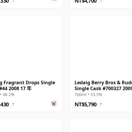
,330
NT$4,700
?
?
g Fragrant Drops Single
Ledaig Berry Bros & Rudd
#44 2008 17 年
Single Cask #700327 200
年
• 48.2%
700ml • 53.5%
,430
NT$5,790
?
?