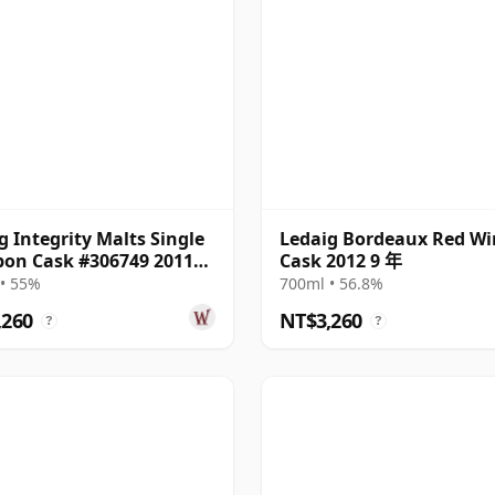
g Integrity Malts Single
Ledaig Bordeaux Red Wi
on Cask #306749 2011
Cask 2012 9 年
• 55%
700ml • 56.8%
,260
NT$3,260
?
?