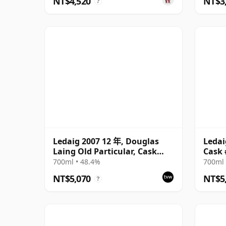
NT$4,520
NT$3
?
Ledaig 2007 12 年, Douglas
Ledai
Laing Old Particular, Cask
Cask 
13326
700ml • 48.4%
700ml 
NT$5,070
NT$5
?