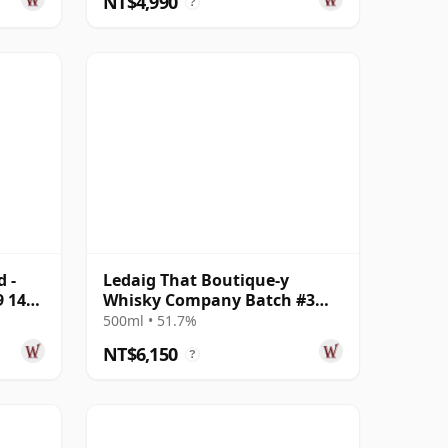
NT$4,990
?
 -
Ledaig That Boutique-y
9 14
Whisky Company Batch #3
Single Mal 18 年
500ml • 51.7%
NT$6,150
?