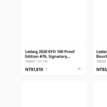
Ledaig 2020 6YO 100 Proof
Ledai
Edition #76, Signatory
Bourb
Vintage
15 年
700ml • 57.1%
700ml 
NT$1,810
NT$3
?