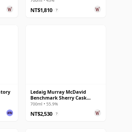
700ml • 43%
NT$1,810
?
atory
Ledaig Murray McDavid
Benchmark Sherry Cask
Single Malt S 2011 12 年
700ml • 55.9%
NT$2,530
?