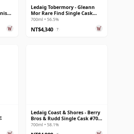
Ledaig Tobermory - Gleann
nish
Mor Rare Find Single Cask
#6991 2011 12 年
700ml • 56.5%
NT$4,340
?
Ledaig Coast & Shores - Berry
年
Bros & Rudd Single Cask #70
2009 15 年
700ml • 58.1%