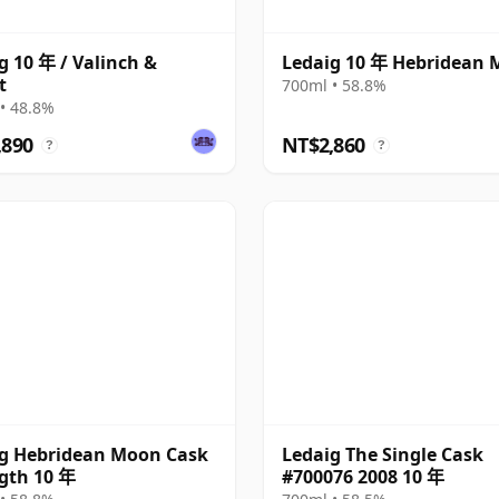
g 10 年 / Valinch &
Ledaig 10 年 Hebridean
t
700ml • 58.8%
• 48.8%
,890
NT$2,860
?
?
g Hebridean Moon Cask
Ledaig The Single Cask
gth 10 年
#700076 2008 10 年