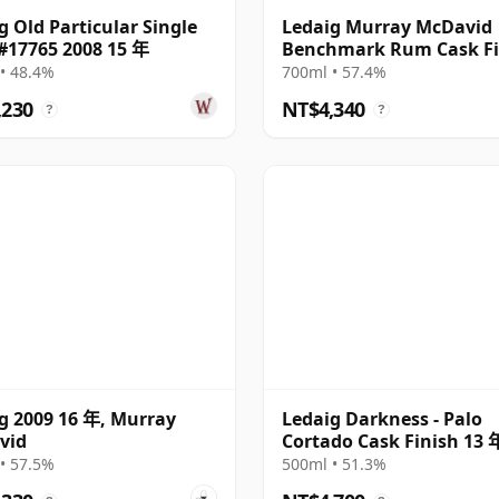
g Old Particular Single
Ledaig Murray McDavid
#17765 2008 15 年
Benchmark Rum Cask Fi
Single Ma 2005 16 年
• 48.4%
700ml • 57.4%
,230
NT$4,340
?
?
g 2009 16 年, Murray
Ledaig Darkness - Palo
vid
Cortado Cask Finish 13 
• 57.5%
500ml • 51.3%