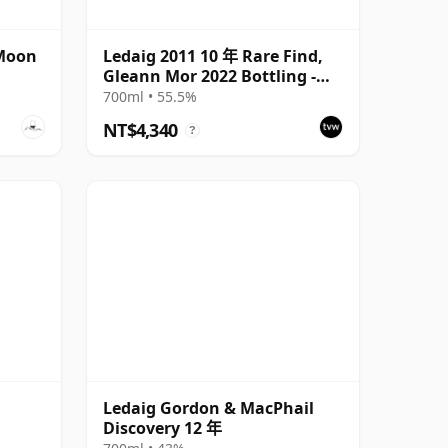
 Moon
Ledaig 2011 10 年 Rare Find,
Gleann Mor 2022 Bottling -
Single Sherry Cask 6992
700ml • 55.5%
NT$4,340
?
Ledaig Gordon & MacPhail
Discovery 12 年