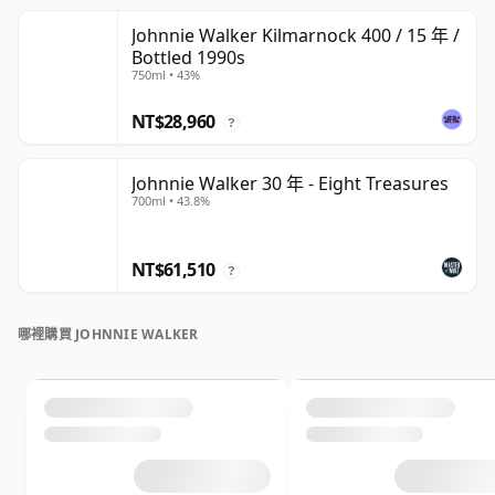
Johnnie Walker Kilmarnock 400 / 15 年 /
Bottled 1990s
750ml • 43%
NT$28,960
?
Johnnie Walker 30 年 - Eight Treasures
700ml • 43.8%
NT$61,510
?
哪裡購買 JOHNNIE WALKER