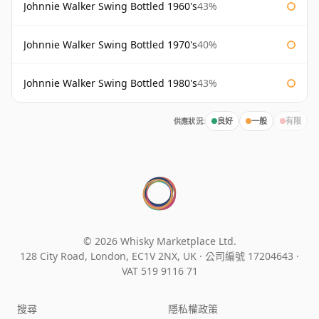
Johnnie Walker Swing Bottled 1960's
43%
Johnnie Walker Swing Bottled 1970's
40%
Johnnie Walker Swing Bottled 1980's
43%
供應狀況:
良好
一般
有限
© 2026 Whisky Marketplace Ltd.
128 City Road, London, EC1V 2NX, UK ·
公司編號 17204643
·
VAT 519 9116 71
搜尋
隱私權政策