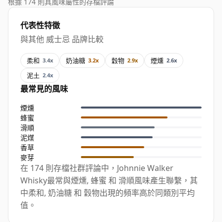
根據 174 則具風味屬性的存檔評論
代表性特徵
與其他 威士忌 品牌比較
柔和
奶油糖
穀物
煙燻
3.4x
3.2x
2.9x
2.6x
泥土
2.4x
最常見的風味
煙燻
蜂蜜
滑順
泥煤
香草
麥芽
在 174 則存檔社群評論中，Johnnie Walker
Whisky最常與煙燻, 蜂蜜 和 滑順風味產生聯繫，其
中柔和, 奶油糖 和 穀物出現的頻率高於同類別平均
值。