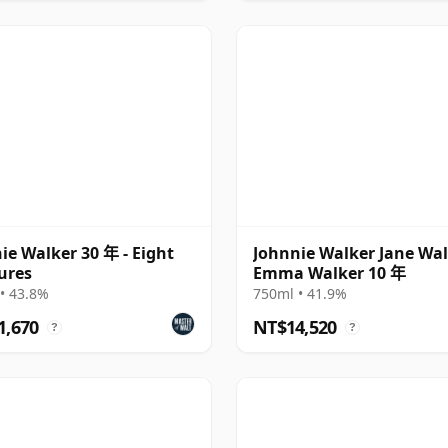
ie Walker 30 年 - Eight
Johnnie Walker Jane Wa
ures
Emma Walker 10 年
• 43.8%
750ml • 41.9%
1,670
NT$14,520
?
?