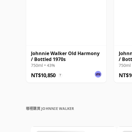
Johnnie Walker Old Harmony
Johnn
/ Bottled 1970s
/ Bot
750ml • 43%
750ml 
NT$10,850
NT$1
?
哪裡購買 JOHNNIE WALKER