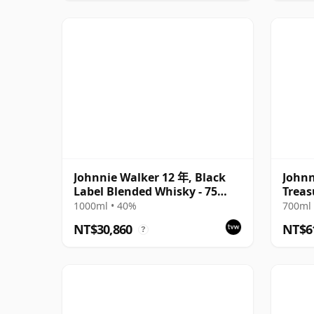
Johnnie Walker 12 年, Black
Johnn
Label Blended Whisky - 75
Treas
Years of Barnsley
1000ml • 40%
700ml 
NT$30,860
NT$6
?