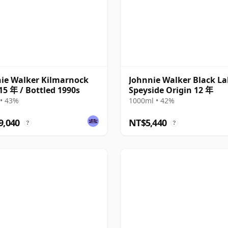
ie Walker Kilmarnock
Johnnie Walker Black La
 15 年 / Bottled 1990s
Speyside Origin 12 年
• 43%
1000ml • 42%
9,040
NT$5,440
?
?