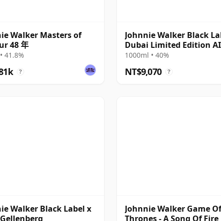
ie Walker Masters of
Johnnie Walker Black La
ur 48 年
Dubai Limited Edition AI
Design Blende 12 年
• 41.8%
1000ml • 40%
81k
NT$9,070
?
?
ie Walker Black Label x
Johnnie Walker Game O
Gellenberg
Thrones - A Song Of Fire