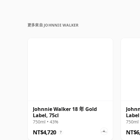
更多來自 JOHNNIE WALKER
Johnnie Walker 18 年 Gold
Johnn
Label, 75cl
Label
750ml • 43%
750ml 
NT$4,720
NT$6
?