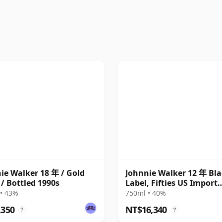
ie Walker 18 年 / Gold
Johnnie Walker 12 年 Bl
 / Bottled 1990s
Label, Fifties US Import
Bottling
• 43%
750ml • 40%
,350
NT$16,340
?
?