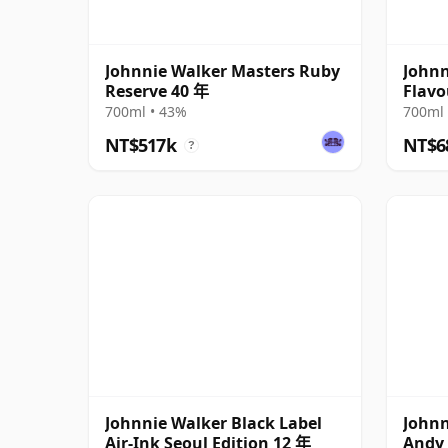
Johnnie Walker Masters Ruby
Johnn
Reserve 40 年
Flavo
700ml • 43%
700ml 
NT$517k
NT$6
?
Johnnie Walker Black Label
Johnn
Air-Ink Seoul Edition 12 年
Andy 