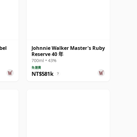
bel
Johnnie Walker Master's Ruby
Reserve 40 年
700ml • 43%
免運費
NT$581k
?