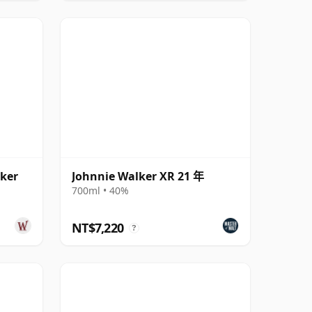
lker
Johnnie Walker XR 21 年
700ml • 40%
NT$7,220
?