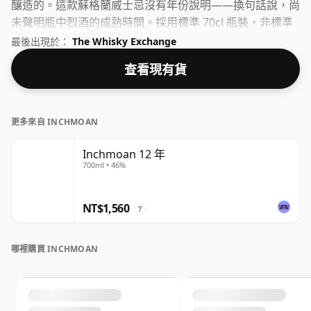
釀造的。這款蘇格蘭威士忌沒有年份說明——換句話說，尚
未聲明瓶中烈酒的成熟時間。採用標準 70cl 瓶裝，非標準
濃度為 54.8%。
最後出現於：
The Whisky Exchange
查看現有貨
更多來自 INCHMOAN
Inchmoan 12 年
700ml • 46%
NT$1,560
?
哪裡購買 INCHMOAN