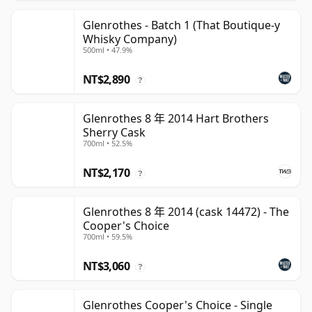
Glenrothes - Batch 1 (That Boutique-y
Whisky Company)
500ml • 47.9%
NT$2,890
?
Glenrothes 8 年 2014 Hart Brothers
Sherry Cask
700ml • 52.5%
NT$2,170
?
Glenrothes 8 年 2014 (cask 14472) - The
Cooper's Choice
700ml • 59.5%
NT$3,060
?
Glenrothes Cooper's Choice - Single