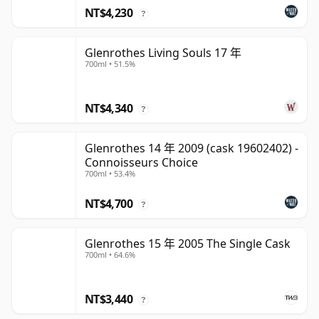
NT$4,230
?
Glenrothes Living Souls 17 年
700ml • 51.5%
NT$4,340
?
Glenrothes 14 年 2009 (cask 19602402) -
Connoisseurs Choice
700ml • 53.4%
NT$4,700
?
Glenrothes 15 年 2005 The Single Cask
700ml • 64.6%
NT$3,440
?