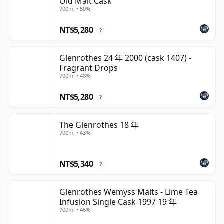
Old Malt Cask
700ml • 50%
NT$5,280
?
Glenrothes 24 年 2000 (cask 1407) -
Fragrant Drops
700ml • 48%
NT$5,280
?
The Glenrothes 18 年
700ml • 43%
NT$5,340
?
Glenrothes Wemyss Malts - Lime Tea
Infusion Single Cask 1997 19 年
700ml • 46%