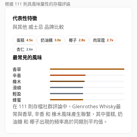
根據 111 則具風味屬性的存檔評論
代表性特徵
與其他 威士忌 品牌比較
蛋糕
奶油糖
椰子
肉荳蔻
4.5x
3.0x
2.8x
2.7x
杏仁
2.6x
最常見的風味
香草
辛香
橡木
滑順
輕盈
蜂蜜
在 111 則存檔社群評論中，Glenrothes Whisky最
常與香草, 辛香 和 橡木風味產生聯繫，其中蛋糕, 奶
油糖 和 椰子出現的頻率高於同類別平均值。