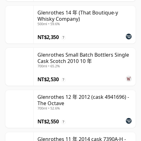
Glenrothes 14 年 (That Boutique-y
Whisky Company)
500ml • 59.6%
NT$2,350
?
Glenrothes Small Batch Bottlers Single
Cask Scotch 2010 10 年
700ml • 65.2%
NT$2,530
?
Glenrothes 12 年 2012 (cask 4941696) -
The Octave
700ml • 52.6%
NT$2,550
?
Glenrothes 11 年 2014 cask 7390A-H -