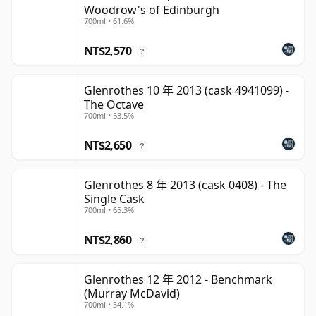
Woodrow's of Edinburgh
700ml • 61.6%
NT$2,570
?
Glenrothes 10 年 2013 (cask 4941099) -
The Octave
700ml • 53.5%
NT$2,650
?
Glenrothes 8 年 2013 (cask 0408) - The
Single Cask
700ml • 65.3%
NT$2,860
?
Glenrothes 12 年 2012 - Benchmark
(Murray McDavid)
700ml • 54.1%