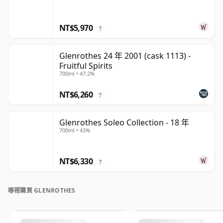
NT$5,970
?
Glenrothes 24 年 2001 (cask 1113) -
Fruitful Spirits
700ml • 47.2%
NT$6,260
?
Glenrothes Soleo Collection - 18 年
700ml • 43%
NT$6,330
?
哪裡購買 GLENROTHES