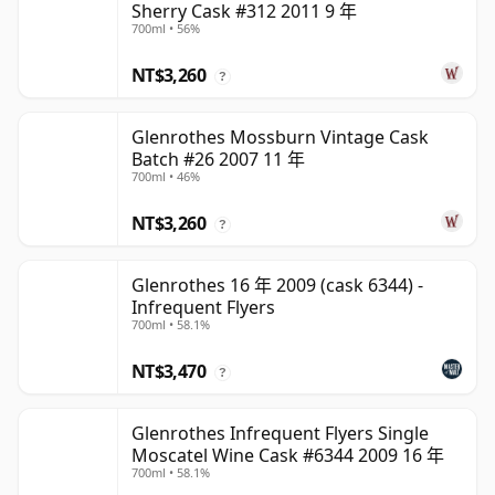
Sherry Cask #312 2011 9 年
700ml • 56%
NT$3,260
?
Glenrothes Mossburn Vintage Cask
Batch #26 2007 11 年
700ml • 46%
NT$3,260
?
Glenrothes 16 年 2009 (cask 6344) -
Infrequent Flyers
700ml • 58.1%
NT$3,470
?
Glenrothes Infrequent Flyers Single
Moscatel Wine Cask #6344 2009 16 年
700ml • 58.1%