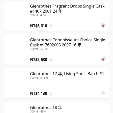
Glenrothes Fragrant Drops Single Cask
#1407 2001 24 年
700ml • 48%
NT$5,610
?
Glenrothes Connoisseurs Choice Single
Cask #17602003 2007 16 年
700ml • 62.7%
NT$5,680
?
Glenrothes 17 年, Living Souls Batch #1
700ml • 51.5%
NT$4,130
?
Glenrothes 18 年
700ml • 43%