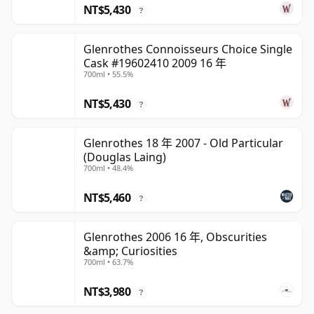
NT$5,430
?
Glenrothes Connoisseurs Choice Single
Cask #19602410 2009 16 年
700ml • 55.5%
NT$5,430
?
Glenrothes 18 年 2007 - Old Particular
(Douglas Laing)
700ml • 48.4%
NT$5,460
?
Glenrothes 2006 16 年, Obscurities
&amp; Curiosities
700ml • 63.7%
NT$3,980
?