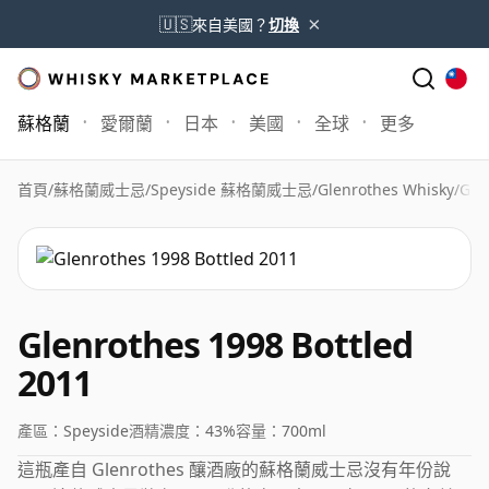
×
🇺🇸
來自美國？
切換
蘇格蘭
愛爾蘭
日本
美國
全球
更多
首頁
/
蘇格蘭威士忌
/
Speyside 蘇格蘭威士忌
/
Glenrothes Whisky
/
Gle
Glenrothes 1998 Bottled
2011
產區：
Speyside
酒精濃度：
43%
容量：
700ml
這瓶產自 Glenrothes 釀酒廠的蘇格蘭威士忌沒有年份說