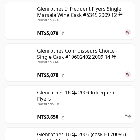
Glenrothes Infrequent Flyers Single
Marsala Wine Cask #6345 2009 12 年
700ml • 58.7%
NT$5,070
?
Glenrothes Connoisseurs Choice -
Single Cask #19602402 2009 14 年
700ml • 53.4%
NT$5,070
?
Glenrothes 16 年 2009 Infrequent
Flyers
700ml • 58.1%
NT$3,650
?
Glenrothes 16 年 2006 (cask HL20096) -