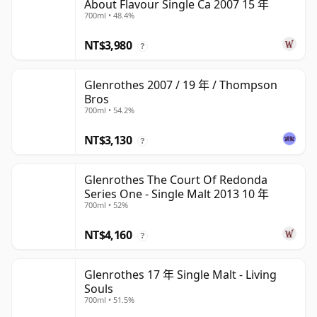
About Flavour Single Ca 2007 15 年
700ml • 48.4%
NT$3,980
?
Glenrothes 2007 / 19 年 / Thompson
Bros
700ml • 54.2%
NT$3,130
?
Glenrothes The Court Of Redonda
Series One - Single Malt 2013 10 年
700ml • 52%
NT$4,160
?
Glenrothes 17 年 Single Malt - Living
Souls
700ml • 51.5%