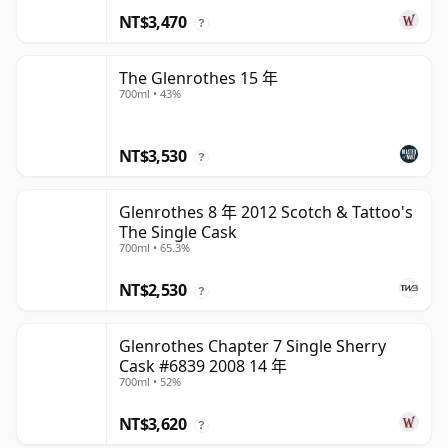
NT$3,470
?
The Glenrothes 15 年
700ml • 43%
NT$3,530
?
Glenrothes 8 年 2012 Scotch & Tattoo's
The Single Cask
700ml • 65.3%
NT$2,530
?
Glenrothes Chapter 7 Single Sherry
Cask #6839 2008 14 年
700ml • 52%
NT$3,620
?