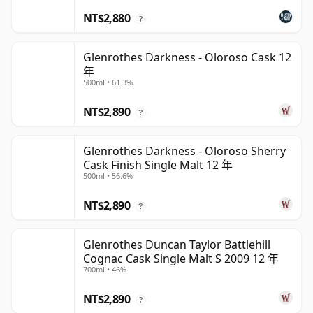
NT$2,880
?
Glenrothes Darkness - Oloroso Cask 12
年
500ml • 61.3%
NT$2,890
?
Glenrothes Darkness - Oloroso Sherry
Cask Finish Single Malt 12 年
500ml • 56.6%
NT$2,890
?
Glenrothes Duncan Taylor Battlehill
Cognac Cask Single Malt S 2009 12 年
700ml • 46%
NT$2,890
?