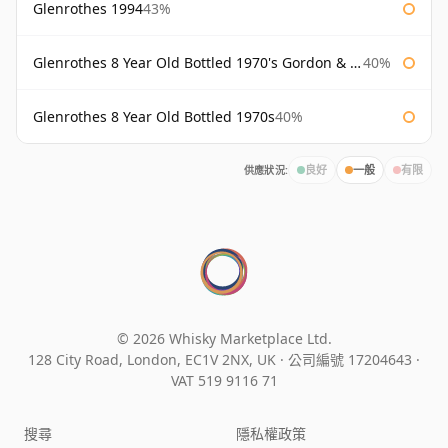
Glenrothes 1994
43%
Glenrothes 8 Year Old Bottled 1970's Gordon & Macphail
40%
Glenrothes 8 Year Old Bottled 1970s
40%
供應狀況:
良好
一般
有限
© 2026 Whisky Marketplace Ltd.
128 City Road, London, EC1V 2NX, UK ·
公司編號 17204643
·
VAT 519 9116 71
搜尋
隱私權政策