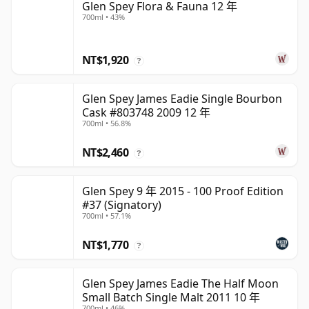
Glen Spey Flora & Fauna 12 年
700ml • 43%
NT$1,920
?
Glen Spey James Eadie Single Bourbon
Cask #803748 2009 12 年
700ml • 56.8%
NT$2,460
?
Glen Spey 9 年 2015 - 100 Proof Edition
#37 (Signatory)
700ml • 57.1%
NT$1,770
?
Glen Spey James Eadie The Half Moon
Small Batch Single Malt 2011 10 年
700ml • 46%