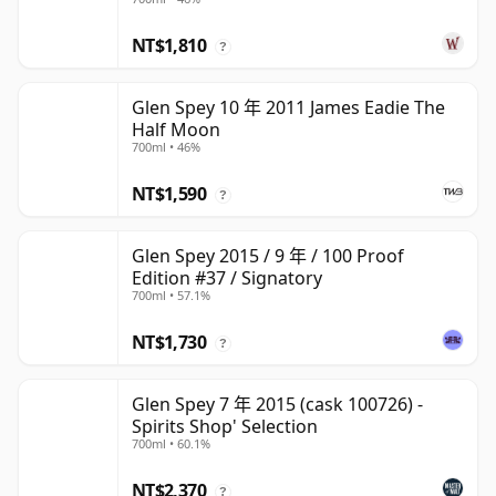
NT$1,810
?
Glen Spey 10 年 2011 James Eadie The
Half Moon
700ml • 46%
NT$1,590
?
Glen Spey 2015 / 9 年 / 100 Proof
Edition #37 / Signatory
700ml • 57.1%
NT$1,730
?
Glen Spey 7 年 2015 (cask 100726) -
Spirits Shop' Selection
700ml • 60.1%
NT$2,370
?