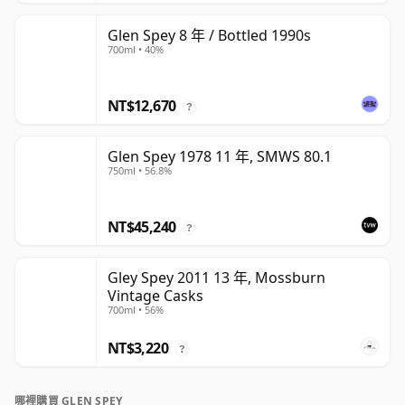
Glen Spey 8 年 / Bottled 1990s
700ml • 40%
NT$12,670
?
Glen Spey 1978 11 年, SMWS 80.1
750ml • 56.8%
NT$45,240
?
Gley Spey 2011 13 年, Mossburn
Vintage Casks
700ml • 56%
NT$3,220
?
哪裡購買 GLEN SPEY