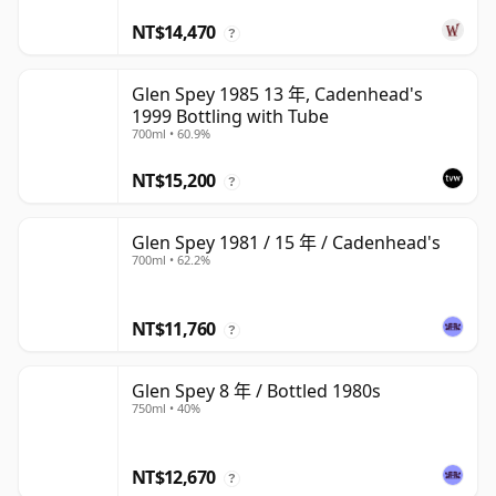
NT$14,470
?
Glen Spey 1985 13 年, Cadenhead's
1999 Bottling with Tube
700ml • 60.9%
NT$15,200
?
Glen Spey 1981 / 15 年 / Cadenhead's
700ml • 62.2%
NT$11,760
?
Glen Spey 8 年 / Bottled 1980s
750ml • 40%
NT$12,670
?