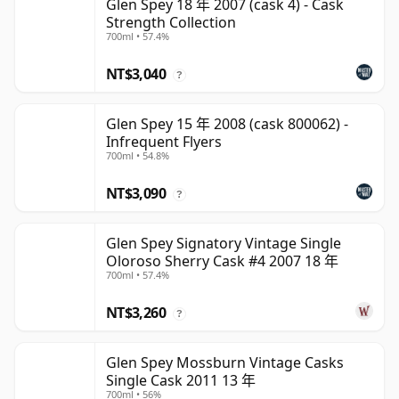
Glen Spey 18 年 2007 (cask 4) - Cask
Strength Collection
700ml • 57.4%
NT$3,040
?
Glen Spey 15 年 2008 (cask 800062) -
Infrequent Flyers
700ml • 54.8%
NT$3,090
?
Glen Spey Signatory Vintage Single
Oloroso Sherry Cask #4 2007 18 年
700ml • 57.4%
NT$3,260
?
Glen Spey Mossburn Vintage Casks
Single Cask 2011 13 年
700ml • 56%