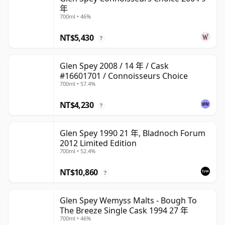
年
700ml • 46%
NT$5,430
?
Glen Spey 2008 / 14 年 / Cask
#16601701 / Connoisseurs Choice
700ml • 57.4%
NT$4,230
?
Glen Spey 1990 21 年, Bladnoch Forum
2012 Limited Edition
700ml • 52.4%
NT$10,860
?
Glen Spey Wemyss Malts - Bough To
The Breeze Single Cask 1994 27 年
700ml • 46%