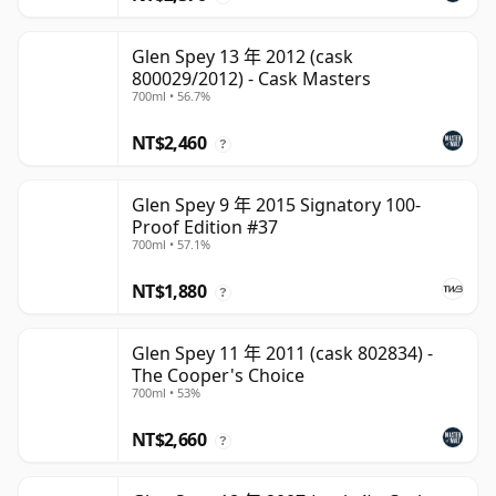
Glen Spey 13 年 2012 (cask
800029/2012) - Cask Masters
700ml • 56.7%
NT$2,460
?
Glen Spey 9 年 2015 Signatory 100-
Proof Edition #37
700ml • 57.1%
NT$1,880
?
Glen Spey 11 年 2011 (cask 802834) -
The Cooper's Choice
700ml • 53%
NT$2,660
?