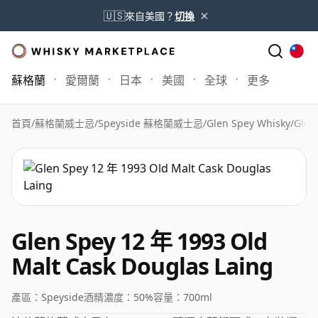
×
🇺🇸
來自美國？
切換
蘇格蘭
愛爾蘭
日本
美國
全球
更多
首頁
/
蘇格蘭威士忌
/
Speyside 蘇格蘭威士忌
/
Glen Spey Whisky
/
Glen
Glen Spey 12 年 1993 Old
Malt Cask Douglas Laing
產區：
Speyside
酒精濃度：
50%
容量：
700ml