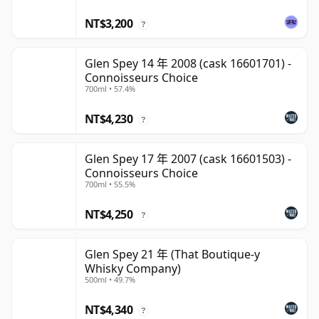
NT$3,200
?
Glen Spey 14 年 2008 (cask 16601701) -
Connoisseurs Choice
700ml • 57.4%
NT$4,230
?
Glen Spey 17 年 2007 (cask 16601503) -
Connoisseurs Choice
700ml • 55.5%
NT$4,250
?
Glen Spey 21 年 (That Boutique-y
Whisky Company)
500ml • 49.7%
NT$4,340
?