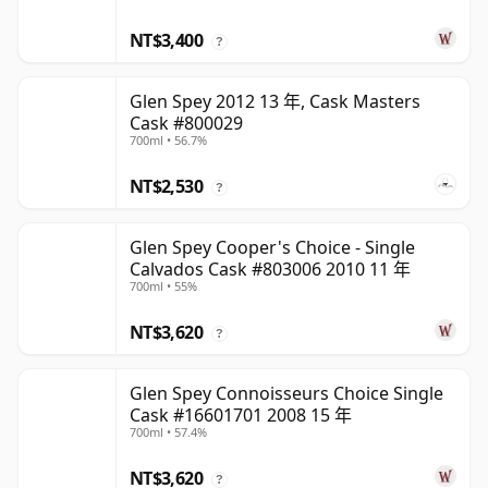
NT$3,400
?
Glen Spey 2012 13 年, Cask Masters
Cask #800029
700ml • 56.7%
NT$2,530
?
Glen Spey Cooper's Choice - Single
Calvados Cask #803006 2010 11 年
700ml • 55%
NT$3,620
?
Glen Spey Connoisseurs Choice Single
Cask #16601701 2008 15 年
700ml • 57.4%
NT$3,620
?