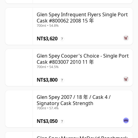
Glen Spey Infrequent Flyers Single Port
Cask #800062 2008 15 年
700ml • 54.8%
NT$3,620
?
Glen Spey Cooper's Choice - Single Port
Cask #803007 2010 11 年
700ml • 54.5%
NT$3,800
?
Glen Spey 2007 / 18 年 / Cask 4 /
Signatory Cask Strength
700ml • 57.4%
NT$3,050
?