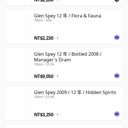
Glen Spey 12 年 / Flora & Fauna
700ml • 43%
NT$2,230
?
Glen Spey 12 年 / Bottled 2008 /
Manager's Dram
700ml • 53.5%
NT$9,050
?
Glen Spey 2009 / 12 年 / Hidden Spirits
700ml • 53.9%
NT$3,250
?