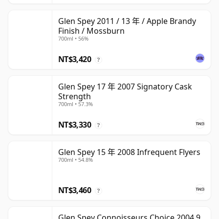
Glen Spey 2011 / 13 年 / Apple Brandy
Finish / Mossburn
700ml • 56%
NT$3,420
?
Glen Spey 17 年 2007 Signatory Cask
Strength
700ml • 57.3%
NT$3,330
?
Glen Spey 15 年 2008 Infrequent Flyers
700ml • 54.8%
NT$3,460
?
Glen Spey Connoisseurs Choice 2004 9