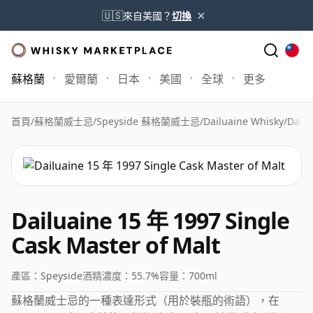
×
🇺🇸
來自美國？
切換
蘇格蘭
愛爾蘭
日本
美國
全球
更多
首頁
/
蘇格蘭威士忌
/
Speyside 蘇格蘭威士忌
/
Dailuaine Whisky
/
Dailu
Dailuaine 15 年 1997 Single
Cask Master of Malt
產區：
Speyside
酒精濃度：
55.7%
容量：
700ml
蘇格蘭威士忌的一種表達形式（用於裝瓶的術語），在