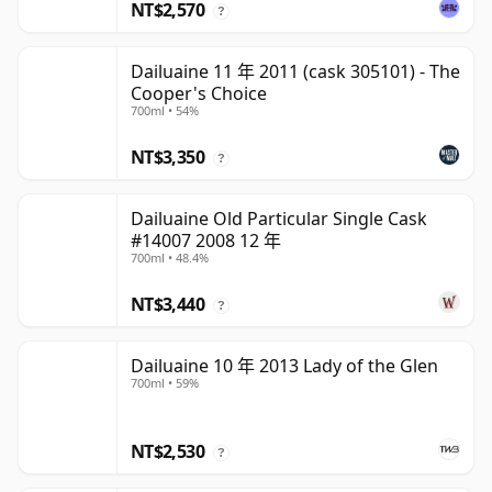
NT$2,570
?
Dailuaine 11 年 2011 (cask 305101) - The
Cooper's Choice
700ml • 54%
NT$3,350
?
Dailuaine Old Particular Single Cask
#14007 2008 12 年
700ml • 48.4%
NT$3,440
?
Dailuaine 10 年 2013 Lady of the Glen
700ml • 59%
NT$2,530
?