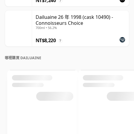
NT$7,240
?
Dailuaine 26 年 1998 (cask 10490) -
Connoisseurs Choice
700ml • 56.2%
NT$8,220
?
哪裡購買 DAILUAINE