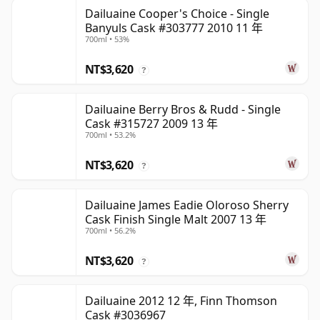
Dailuaine Cooper's Choice - Single
Banyuls Cask #303777 2010 11 年
700ml • 53%
NT$3,620
?
Dailuaine Berry Bros & Rudd - Single
Cask #315727 2009 13 年
700ml • 53.2%
NT$3,620
?
Dailuaine James Eadie Oloroso Sherry
Cask Finish Single Malt 2007 13 年
700ml • 56.2%
NT$3,620
?
Dailuaine 2012 12 年, Finn Thomson
Cask #3036967