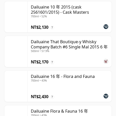
Dailuaine 10 年 2015 (cask
2561601/2015) - Cask Masters
700ml • 52%
NT$2,130
?
Dailuaine That Boutique-y Whisky
Company Batch #6 Single Mal 2015 6 年
500ml • 57.9%
NT$2,170
?
Dailuaine 16 年 - Flora and Fauna
700ml • 43%
NT$2,430
?
Dailuaine Flora & Fauna 16 年
700ml • 43%