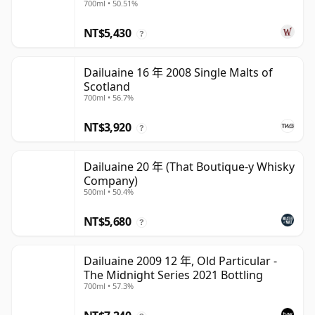
700ml • 50.51%
NT$5,430
?
Dailuaine 16 年 2008 Single Malts of
Scotland
700ml • 56.7%
NT$3,920
?
Dailuaine 20 年 (That Boutique-y Whisky
Company)
500ml • 50.4%
NT$5,680
?
Dailuaine 2009 12 年, Old Particular -
The Midnight Series 2021 Bottling
700ml • 57.3%