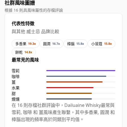
社群風味圖譜
根據 16 則具風味屬性的存檔評論
代表性特徵
與其他 威士忌 品牌比較
多香果
圓潤
樟腦
小荳蔻
19.3x
16.7x
15.8x
15.8x
餅乾
14.8x
最常見的風味
雪莉
咖啡
薑
水果
甜
煙燻
在 16 則存檔社群評論中，Dailuaine Whisky最常與
雪莉, 咖啡 和 薑風味產生聯繫，其中多香果, 圓潤 和
樟腦出現的頻率高於同類別平均值。