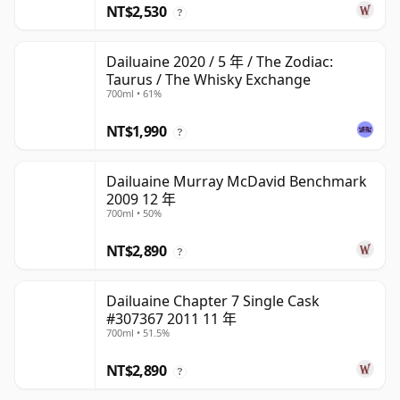
NT$2,530
?
Dailuaine 2020 / 5 年 / The Zodiac:
Taurus / The Whisky Exchange
700ml • 61%
NT$1,990
?
Dailuaine Murray McDavid Benchmark
2009 12 年
700ml • 50%
NT$2,890
?
Dailuaine Chapter 7 Single Cask
#307367 2011 11 年
700ml • 51.5%
NT$2,890
?