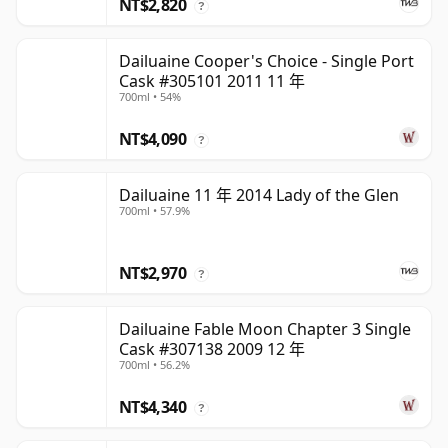
NT$2,820
?
Dailuaine Cooper's Choice - Single Port
Cask #305101 2011 11 年
700ml • 54%
NT$4,090
?
Dailuaine 11 年 2014 Lady of the Glen
700ml • 57.9%
NT$2,970
?
Dailuaine Fable Moon Chapter 3 Single
Cask #307138 2009 12 年
700ml • 56.2%
NT$4,340
?