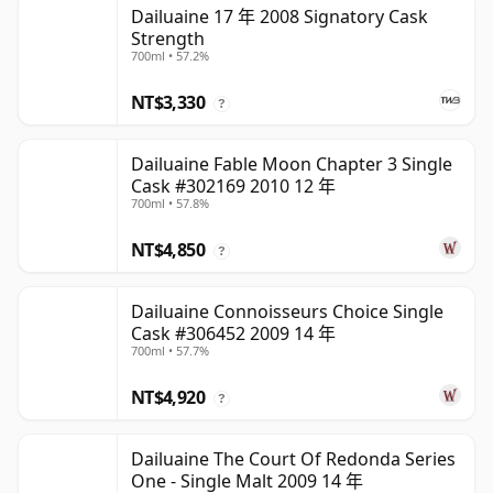
Dailuaine 17 年 2008 Signatory Cask
Strength
700ml • 57.2%
NT$3,330
?
Dailuaine Fable Moon Chapter 3 Single
Cask #302169 2010 12 年
700ml • 57.8%
NT$4,850
?
Dailuaine Connoisseurs Choice Single
Cask #306452 2009 14 年
700ml • 57.7%
NT$4,920
?
Dailuaine The Court Of Redonda Series
One - Single Malt 2009 14 年