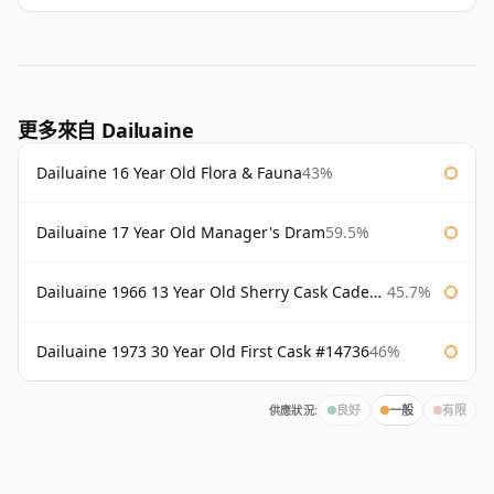
更多來自 Dailuaine
Dailuaine 16 Year Old Flora & Fauna
43%
Dailuaine 17 Year Old Manager's Dram
59.5%
Dailuaine 1966 13 Year Old Sherry Cask Cadenhead's
45.7%
Dailuaine 1973 30 Year Old First Cask #14736
46%
供應狀況:
良好
一般
有限