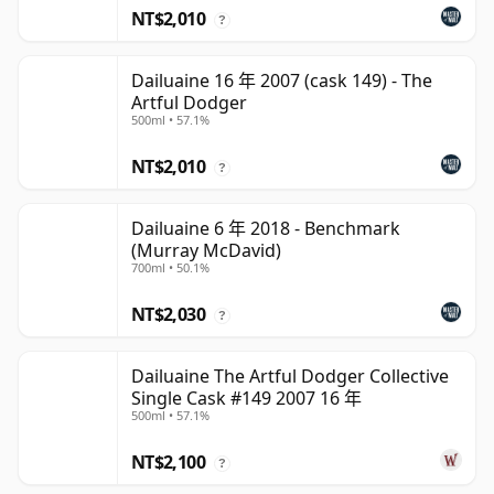
NT$2,010
?
Dailuaine 16 年 2007 (cask 149) - The
Artful Dodger
500ml • 57.1%
NT$2,010
?
Dailuaine 6 年 2018 - Benchmark
(Murray McDavid)
700ml • 50.1%
NT$2,030
?
Dailuaine The Artful Dodger Collective
Single Cask #149 2007 16 年
500ml • 57.1%
NT$2,100
?