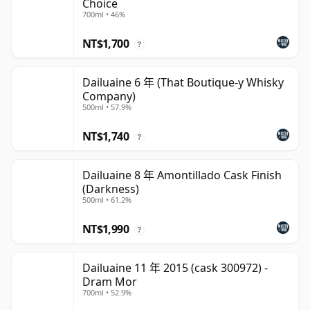
Choice
700ml • 46%
NT$1,700
?
Dailuaine 6 年 (That Boutique-y Whisky
Company)
500ml • 57.9%
NT$1,740
?
Dailuaine 8 年 Amontillado Cask Finish
(Darkness)
500ml • 61.2%
NT$1,990
?
Dailuaine 11 年 2015 (cask 300972) -
Dram Mor
700ml • 52.9%