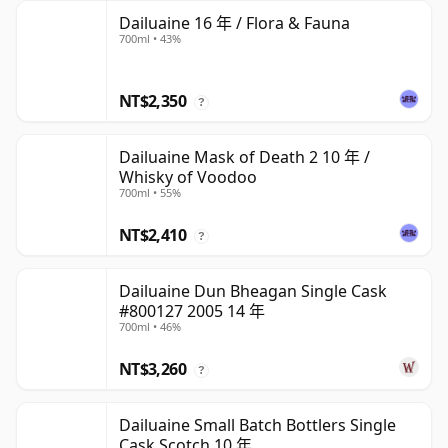
Dailuaine 16 年 / Flora & Fauna
700ml • 43%
NT$2,350
?
Dailuaine Mask of Death 2 10 年 /
Whisky of Voodoo
700ml • 55%
NT$2,410
?
Dailuaine Dun Bheagan Single Cask
#800127 2005 14 年
700ml • 46%
NT$3,260
?
Dailuaine Small Batch Bottlers Single
Cask Scotch 10 年