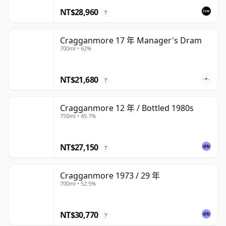
NT$28,960
?
Cragganmore 17 年 Manager's Dram
700ml • 62%
NT$21,680
?
Cragganmore 12 年 / Bottled 1980s
750ml • 45.7%
NT$27,150
?
Cragganmore 1973 / 29 年
700ml • 52.5%
NT$30,770
?