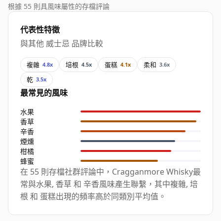
根據 55 則具風味屬性的存檔評論
代表性特徵
與其他 威士忌 品牌比較
複雜
培根
蛋糕
柔和
4.8x
4.5x
4.1x
3.6x
乾
3.5x
最常見的風味
水果
香草
辛香
煙燻
柑橘
蜂蜜
在 55 則存檔社群評論中，Cragganmore Whisky最
常與水果, 香草 和 辛香風味產生聯繫，其中複雜, 培
根 和 蛋糕出現的頻率高於同類別平均值。