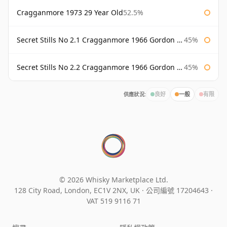
Cragganmore 1973 29 Year Old
52.5%
Secret Stills No 2.1 Cragganmore 1966 Gordon & Macphail
45%
Secret Stills No 2.2 Cragganmore 1966 Gordon & Macphail
45%
供應狀況:
良好
一般
有限
© 2026 Whisky Marketplace Ltd.
128 City Road, London, EC1V 2NX, UK ·
公司編號 17204643
·
VAT 519 9116 71