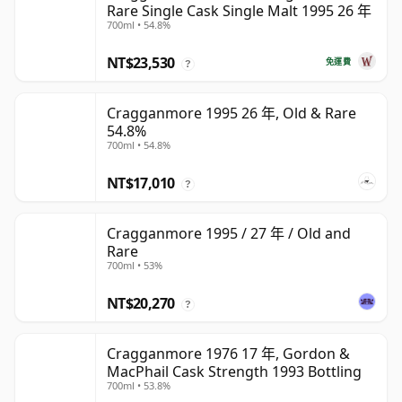
Rare Single Cask Single Malt 1995 26 年
700ml • 54.8%
NT$23,530
免運費
?
Cragganmore 1995 26 年, Old & Rare
54.8%
700ml • 54.8%
NT$17,010
?
Cragganmore 1995 / 27 年 / Old and
Rare
700ml • 53%
NT$20,270
?
Cragganmore 1976 17 年, Gordon &
MacPhail Cask Strength 1993 Bottling
700ml • 53.8%