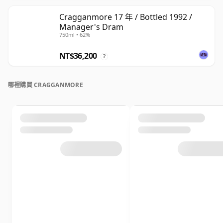
Cragganmore 17 年 / Bottled 1992 /
Manager's Dram
750ml • 62%
NT$36,200
?
哪裡購買 CRAGGANMORE