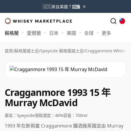
×
🇺🇸
來自美國？
切換
蘇格蘭
愛爾蘭
日本
美國
全球
更多
首頁
/
蘇格蘭威士忌
/
Speyside 蘇格蘭威士忌
/
Cragganmore Whisky
/
C
Cragganmore 1993 15 年
Murray McDavid
產區：
Speyside
酒精濃度：
46%
容量：
700ml
1993 年在斯佩塞 Cragganmore 釀酒廠蒸餾並由 Murray