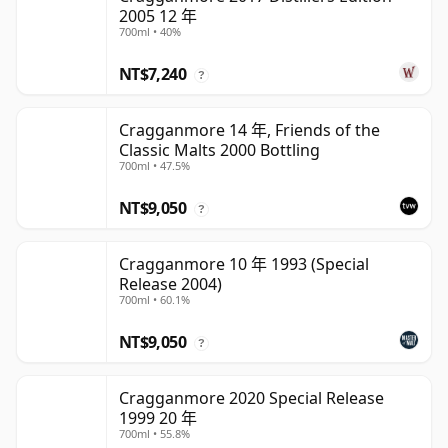
2005 12 年
700ml • 40%
NT$7,240
?
Cragganmore 14 年, Friends of the
Classic Malts 2000 Bottling
700ml • 47.5%
NT$9,050
?
Cragganmore 10 年 1993 (Special
Release 2004)
700ml • 60.1%
NT$9,050
?
Cragganmore 2020 Special Release
1999 20 年
700ml • 55.8%