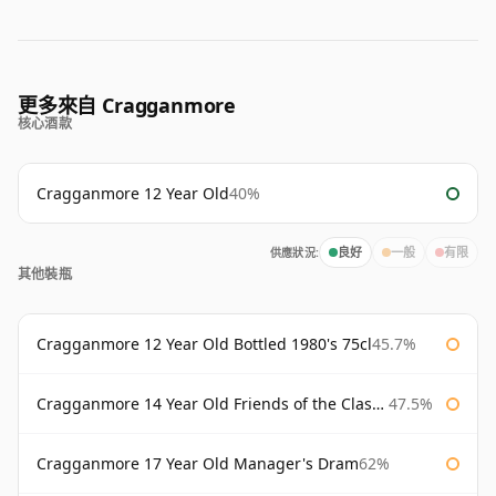
更多來自 Cragganmore
核心酒款
Cragganmore 12 Year Old
40%
供應狀況:
良好
一般
有限
其他裝瓶
Cragganmore 12 Year Old Bottled 1980's 75cl
45.7%
Cragganmore 14 Year Old Friends of the Classic Malts
47.5%
Cragganmore 17 Year Old Manager's Dram
62%