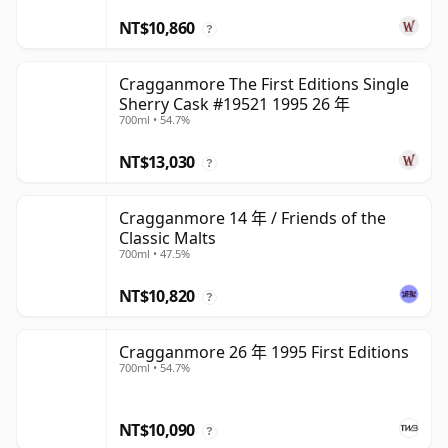
NT$10,860
?
Cragganmore The First Editions Single
Sherry Cask #19521 1995 26 年
700ml • 54.7%
NT$13,030
?
Cragganmore 14 年 / Friends of the
Classic Malts
700ml • 47.5%
NT$10,820
?
Cragganmore 26 年 1995 First Editions
700ml • 54.7%
NT$10,090
?