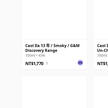
Caol Ila 13 年 / Smoky / G&M
Caol 
Discovery Range
Un-Ch
700ml • 43%
700ml 
NT$1,770
NT$1
?