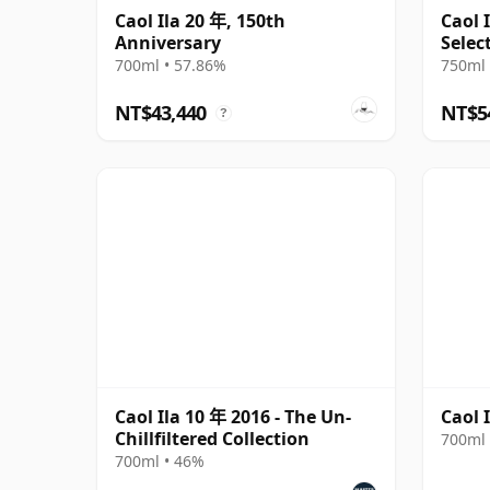
Caol Ila 20 年, 150th
Caol 
Anniversary
Selec
700ml • 57.86%
750ml 
NT$43,440
NT$5
?
Caol Ila 10 年 2016 - The Un-
Caol 
Chillfiltered Collection
700ml 
700ml • 46%