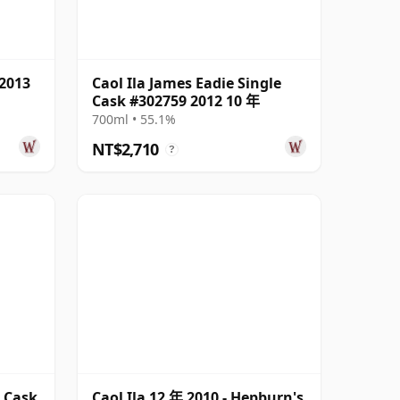
 2013
Caol Ila James Eadie Single
Cask #302759 2012 10 年
700ml • 55.1%
NT$2,710
?
e Cask
Caol Ila 12 年 2010 - Hepburn's