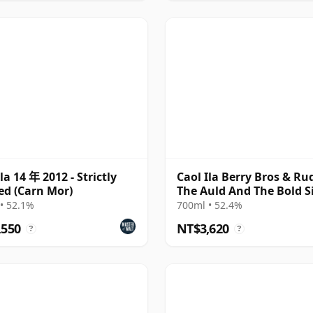
la 14 年 2012 - Strictly
Caol Ila Berry Bros & Ru
ed (Carn Mor)
The Auld And The Bold S
Cas 2011 14 年
• 52.1%
700ml • 52.4%
,550
NT$3,620
?
?