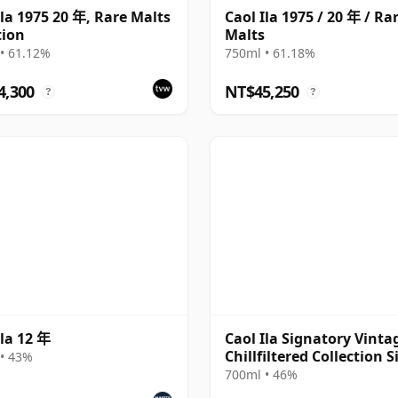
Ila 1975 20 年, Rare Malts
Caol Ila 1975 / 20 年 / Ra
tion
Malts
• 61.12%
750ml • 61.18%
4,300
NT$45,250
?
?
Ila 12 年
Caol Ila Signatory Vinta
Chillfiltered Collection S
• 43%
2016 10 年
700ml • 46%