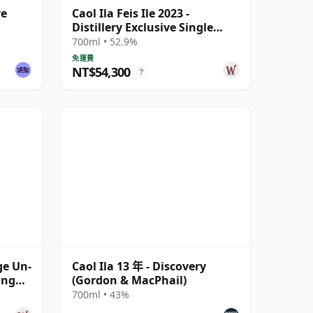
re
Caol Ila Feis Ile 2023 -
Distillery Exclusive Single
Cask # 20 年
700ml • 52.9%
免運費
NT$54,300
?
ge Un-
Caol Ila 13 年 - Discovery
ing
(Gordon & MacPhail)
700ml • 43%