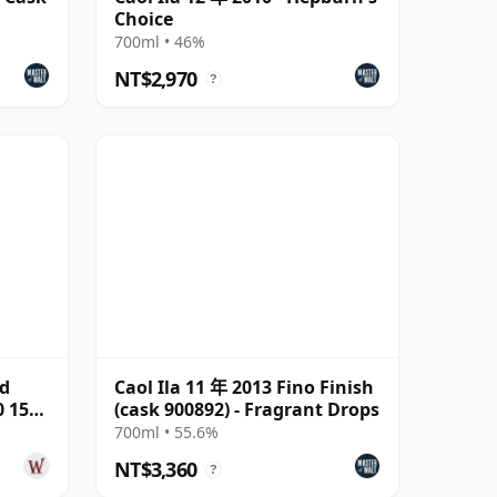
Choice
700ml • 46%
NT$2,970
?
nd
Caol Ila 11 年 2013 Fino Finish
0 15
(cask 900892) - Fragrant Drops
700ml • 55.6%
NT$3,360
?