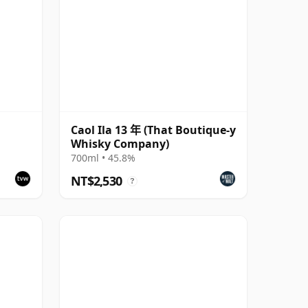
Caol Ila 13 年 (That Boutique-y
Whisky Company)
700ml • 45.8%
NT$2,530
?