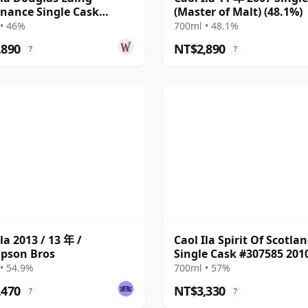
nance Single Cask
(Master of Malt) (48.1%)
2 2010 10 年
• 46%
700ml • 48.1%
,890
NT$2,890
?
?
la 2013 / 13 年 /
Caol Ila Spirit Of Scotla
pson Bros
Single Cask #307585 201
年
• 54.9%
700ml • 57%
,470
NT$3,330
?
?