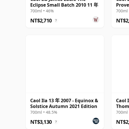
Eclipse Small Batch 2010 11 年
Prove
#1455
700ml • 46%
700ml 
NT$2,710
NT$2
?
Caol Ila 13 年 2007 - Equinox &
Caol I
Solstice Autumn 2021 Edition
Thom
700ml • 48.5%
700ml 
NT$3,130
NT$2
?