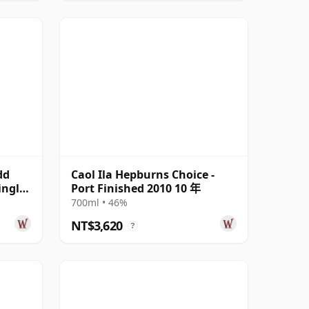
dd
Caol Ila Hepburns Choice -
ingle
Port Finished 2010 10 年
700ml • 46%
NT$3,620
?