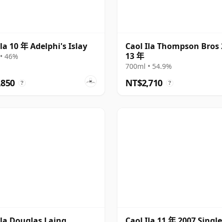
Ila 10 年 Adelphi's Islay
Caol Ila Thompson Bros
13 年
• 46%
700ml • 54.9%
,850
NT$2,710
?
?
Ila Douglas Laing
Caol Ila 11 年 2007 Singl