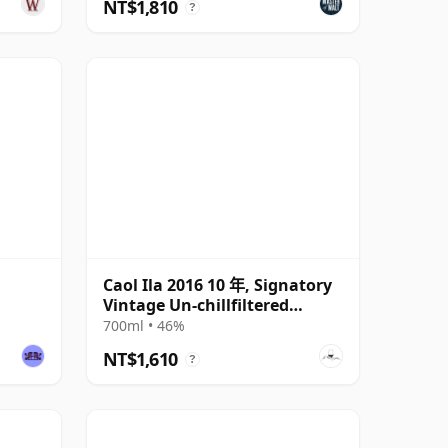
NT$1,810
?
Caol Ila 2016 10 年, Signatory
Vintage Un-chillfiltered
Collection
700ml • 46%
NT$1,610
?