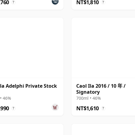
,760
NT$1,810
?
?
Ila Adelphi Private Stock
Caol Ila 2016 / 10 年 /
Signatory
• 46%
700ml • 46%
,990
NT$1,610
?
?