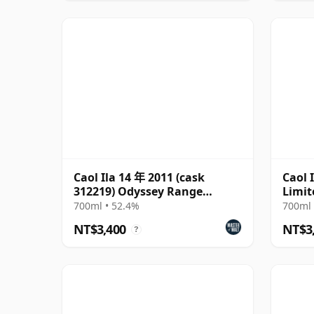
Caol Ila 14 年 2011 (cask
Caol I
312219) Odyssey Range
Limit
Release The Au
700ml • 52.4%
700ml 
NT$3,400
NT$3
?