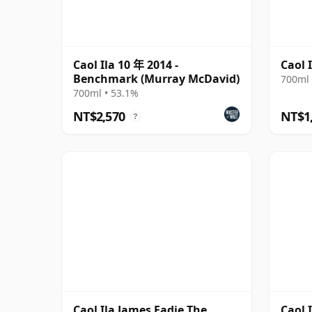
Caol Ila 10 年 2014 -
Caol 
Benchmark (Murray McDavid)
700ml 
700ml • 53.1%
NT$2,570
NT$1
?
Caol Ila James Eadie The
Caol 