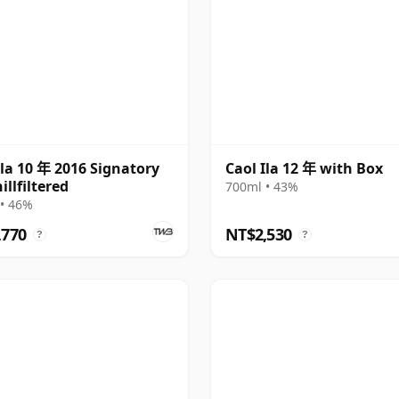
Ila 10 年 2016 Signatory
Caol Ila 12 年 with Box
illfiltered
700ml • 43%
• 46%
,770
NT$2,530
?
?