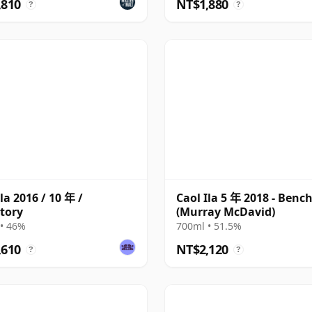
,810
NT$1,880
?
?
la 2016 / 10 年 /
Caol Ila 5 年 2018 - Ben
tory
(Murray McDavid)
• 46%
700ml • 51.5%
,610
NT$2,120
?
?