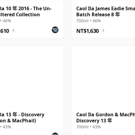
Ila 10 年 2016 - The Un-
Caol Ila James Eadie Sma
iltered Collection
Batch Release 8 年
• 46%
700ml • 46%
,610
NT$1,630
?
?
Ila 13 年 - Discovery
Caol Ila Gordon & MacPh
on & MacPhail)
Discovery 13 年
• 43%
700ml • 43%