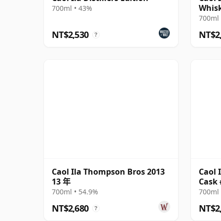
Whis
700ml • 43%
700ml 
NT$2,530
NT$2
?
Caol Ila Thompson Bros 2013
Caol 
13 年
Cask 
700ml • 54.9%
700ml 
NT$2,680
NT$2
?