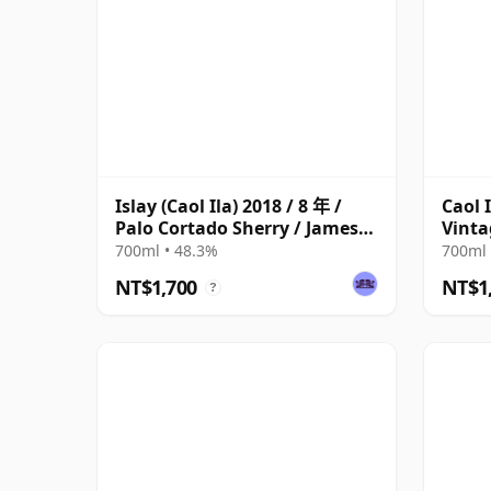
Islay (Caol Ila) 2018 / 8 年 /
Caol 
Palo Cortado Sherry / James
Vinta
Eadie
Colle
700ml • 48.3%
700ml 
NT$1,700
NT$1
?