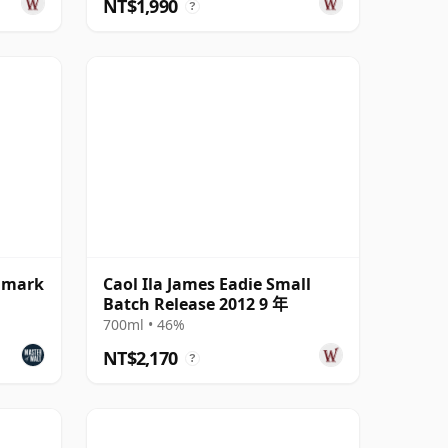
NT$1,990
?
chmark
Caol Ila James Eadie Small
Batch Release 2012 9 年
700ml • 46%
NT$2,170
?