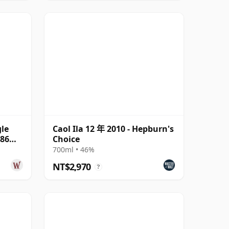
gle
Caol Ila 12 年 2010 - Hepburn's
486
Choice
700ml • 46%
NT$2,970
?