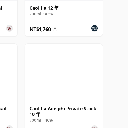
ll
Caol Ila 12 年
700ml • 43%
NT$1,760
?
ail
Caol Ila Adelphi Private Stock
10 年
700ml • 46%