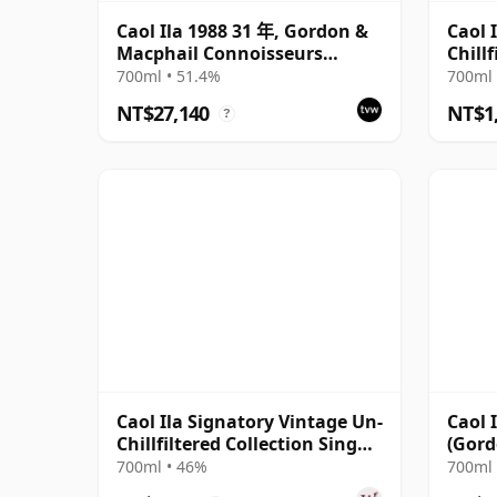
Caol Ila 1988 31 年, Gordon &
Caol 
Macphail Connoisseurs
Chillf
Choice - Cask 225
700ml • 51.4%
700ml 
NT$27,140
NT$1
?
Caol Ila Signatory Vintage Un-
Caol 
Chillfiltered Collection Sing
(Gord
2016 10 年
700ml • 46%
700ml 