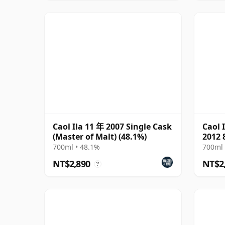
Caol Ila 11 年 2007 Single Cask
Caol 
(Master of Malt) (48.1%)
2012 
700ml • 48.1%
700ml 
NT$2,890
NT$2
?