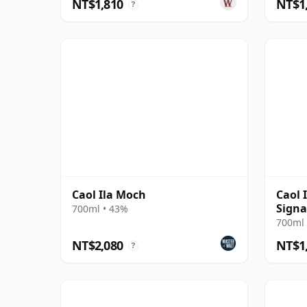
NT$1,810
NT$1
?
Caol Ila Moch
Caol I
Signa
700ml • 43%
700ml 
NT$2,080
NT$1
?