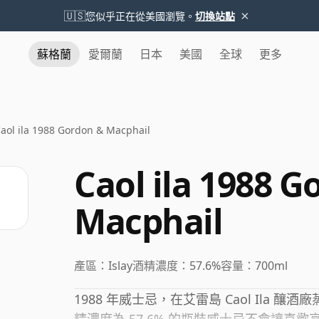
×
🇺🇸
您似乎正在從美國瀏覽。
切換站點
蘇格蘭
愛爾蘭
日本
美國
全球
更多
aol ila 1988 Gordon & Macphail
Caol ila 1988 G
Macphail
產區：
Islay
酒精濃度：
57.6%
容量：
700ml
1988 年威士忌，在艾雷島 Caol Ila 釀酒廠蒸