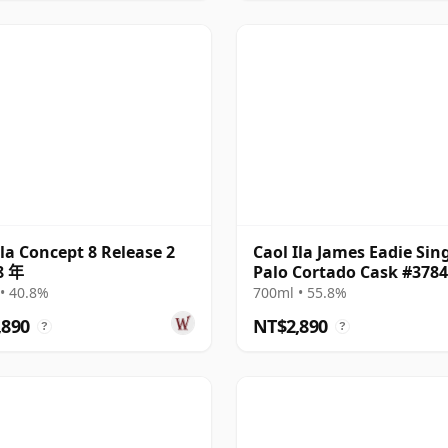
Ila Concept 8 Release 2
Caol Ila James Eadie Sin
8 年
Palo Cortado Cask #378
2015 9 年
• 40.8%
700ml • 55.8%
,890
NT$2,890
?
?