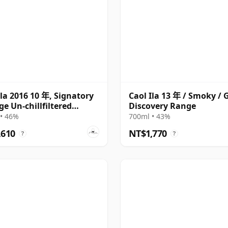
Ila 2016 10 年, Signatory
Caol Ila 13 年 / Smoky /
ge Un-chillfiltered
Discovery Range
ction
• 46%
700ml • 43%
,610
NT$1,770
?
?