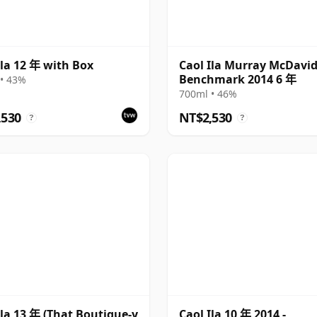
Ila 12 年 with Box
Caol Ila Murray McDavi
Benchmark 2014 6 年
• 43%
700ml • 46%
,530
NT$2,530
?
?
Ila 13 年 (That Boutique-y
Caol Ila 10 年 2014 -