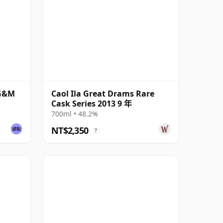
 G&M
Caol Ila Great Drams Rare
Cask Series 2013 9 年
700ml • 48.2%
NT$2,350
?