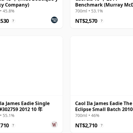
ky Company)
Benchmark (Murray McD
• 45.8%
700ml • 53.1%
,530
NT$2,570
?
?
Ila James Eadie Single
Caol Ila James Eadie The
#302759 2012 10 年
Eclipse Small Batch 201
• 55.1%
700ml • 46%
,710
NT$2,710
?
?