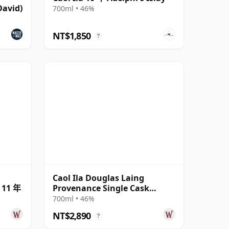
avid)
700ml • 46%
NT$1,850
?
Caol Ila Douglas Laing
0 11 年
Provenance Single Cask
#14552 2010 10 年
700ml • 46%
NT$2,890
?