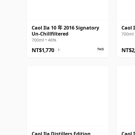
Caol Ila 10 年 2016 Signatory
Caol 
Un-Chillfiltered
700ml 
700ml • 46%
NT$1,770
NT$2
?
Caol Ila Distillers Edition
Caol 