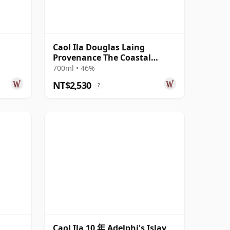
d
Caol Ila Douglas Laing
Provenance The Coastal
Collection Si 2012 8 年
700ml • 46%
NT$2,530
?
Caol Ila 10 年 Adelphi's Islay