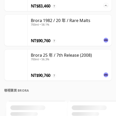
NT$83,460
?
Brora 1982 / 20 年 / Rare Malts
700ml • 58.1%
NT$90,760
?
Brora 25 年 / 7th Release (2008)
700ml • 56.3%
NT$90,760
?
哪裡購買 BRORA