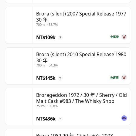
Brora (silent) 2007 Special Release 1977
30 年
700ml • 55.7%
NT$109k
免運費
?
Brora (silent) 2010 Special Release 1980
30 年
700ml • 54.3%
NT$145k
免運費
?
Brorageddon 1972 / 30 年 / Sherry / Old
Malt Cask #983 / The Whisky Shop
750ml • 50.8%
NT$436k
?
Brora 1982 20 年, Chieftain's 2003