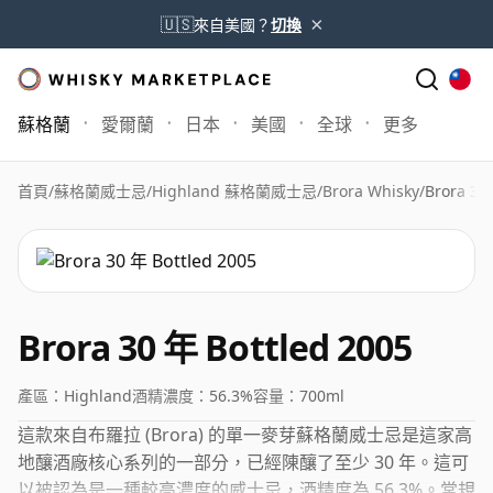
×
🇺🇸
來自美國？
切換
蘇格蘭
愛爾蘭
日本
美國
全球
更多
首頁
/
蘇格蘭威士忌
/
Highland 蘇格蘭威士忌
/
Brora Whisky
/
Brora 30
Brora 30 年 Bottled 2005
產區：
Highland
酒精濃度：
56.3%
容量：
700ml
這款來自布羅拉 (Brora) 的單一麥芽蘇格蘭威士忌是這家高
地釀酒廠核心系列的一部分，已經陳釀了至少 30 年。這可
以被認為是一種較高濃度的威士忌，酒精度為 56.3%。常規