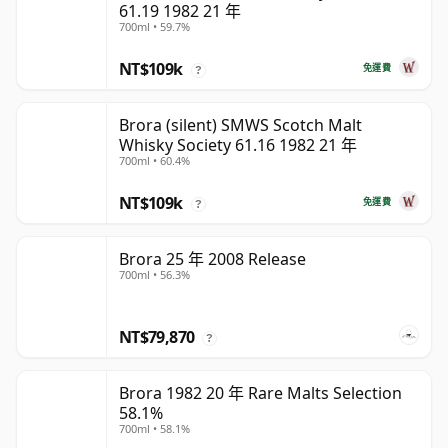
61.19 1982 21 年
700ml • 59.7%
NT$109k
免運費
?
Brora (silent) SMWS Scotch Malt
Whisky Society 61.16 1982 21 年
700ml • 60.4%
NT$109k
免運費
?
Brora 25 年 2008 Release
700ml • 56.3%
NT$79,870
?
Brora 1982 20 年 Rare Malts Selection
58.1%
700ml • 58.1%