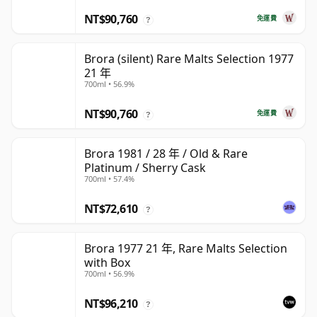
NT$90,760
免運費
?
Brora (silent) Rare Malts Selection 1977
21 年
700ml • 56.9%
NT$90,760
免運費
?
Brora 1981 / 28 年 / Old & Rare
Platinum / Sherry Cask
700ml • 57.4%
NT$72,610
?
Brora 1977 21 年, Rare Malts Selection
with Box
700ml • 56.9%
NT$96,210
?