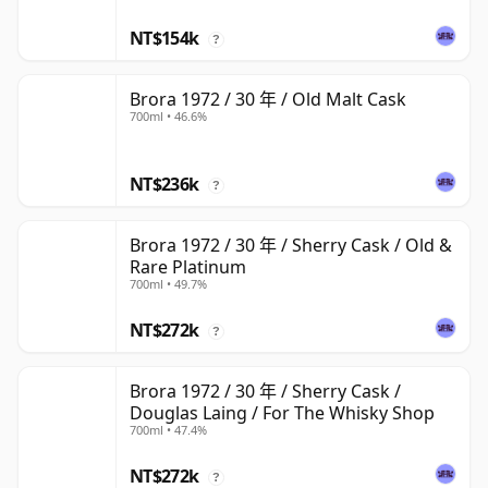
NT$154k
?
Brora 1972 / 30 年 / Old Malt Cask
700ml • 46.6%
NT$236k
?
Brora 1972 / 30 年 / Sherry Cask / Old &
Rare Platinum
700ml • 49.7%
NT$272k
?
Brora 1972 / 30 年 / Sherry Cask /
Douglas Laing / For The Whisky Shop
700ml • 47.4%
NT$272k
?