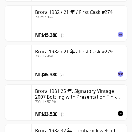
Brora 1982 / 21 年 / First Cask #274
700ml • 46%
NT$45,380
?
Brora 1982 / 21 年 / First Cask #279
700ml • 46%
NT$45,380
?
Brora 1981 25 年, Signatory Vintage
2007 Bottling with Presentation Tin -
700ml • 57.2%
Cask 1518
NT$63,530
?
Brora 1982 32 年, Lombard Jewels of