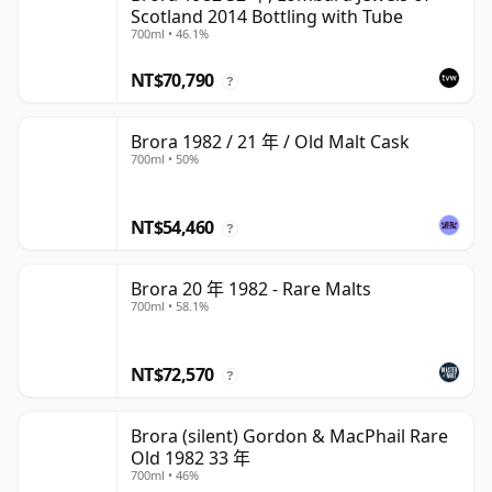
Scotland 2014 Bottling with Tube
700ml • 46.1%
NT$70,790
?
Brora 1982 / 21 年 / Old Malt Cask
700ml • 50%
NT$54,460
?
Brora 20 年 1982 - Rare Malts
700ml • 58.1%
NT$72,570
?
Brora (silent) Gordon & MacPhail Rare
Old 1982 33 年
700ml • 46%