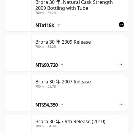
Brora 30 年, Natural Cask Strength
2009 Bottling with Tube
700ml • 53.2%
NT$118k
?
Brora 30 年 2009 Release
700ml • 53.2%
NT$90,720
?
Brora 30 年 2007 Release
700ml • 55.7%
NT$94,350
?
Brora 30 年 / 9th Release (2010)
700ml • 54.3%