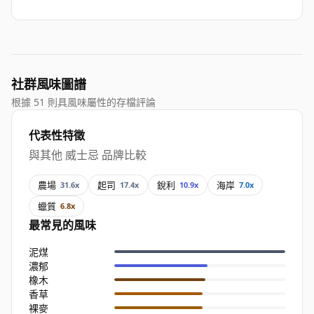
社群風味圖譜
根據 51 則具風味屬性的存檔評論
代表性特徵
與其他 威士忌 品牌比較
農場
起司
銳利
海岸
31.6x
17.4x
10.9x
7.0x
蠟質
6.8x
最常見的風味
泥煤
濃郁
橡木
香草
裸麥