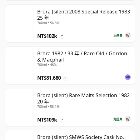
Brora (silent) 2008 Special Release 1983
25 年
700ml • 56.3%
NT$102k
免運費
?
Brora 1982 / 33 年 / Rare Old / Gordon
& Macphail
700ml • 46%
NT$81,680
?
Brora (silent) Rare Malts Selection 1982
20 年
700ml • 58.1%
NT$109k
免運費
?
Brora (silent) SMWS Society Cask No.