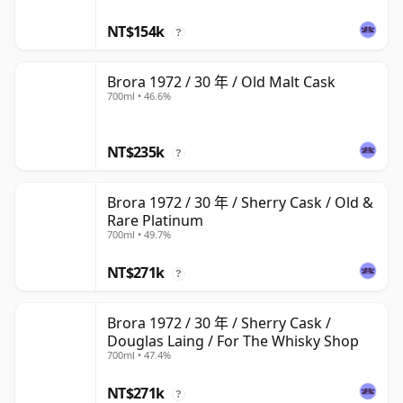
NT$154k
?
Brora 1972 / 30 年 / Old Malt Cask
700ml • 46.6%
NT$235k
?
Brora 1972 / 30 年 / Sherry Cask / Old &
Rare Platinum
700ml • 49.7%
NT$271k
?
Brora 1972 / 30 年 / Sherry Cask /
Douglas Laing / For The Whisky Shop
700ml • 47.4%
NT$271k
?