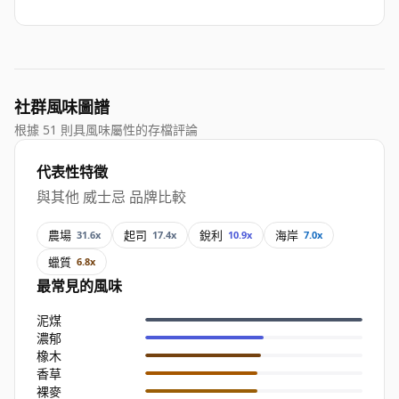
社群風味圖譜
根據 51 則具風味屬性的存檔評論
代表性特徵
與其他 威士忌 品牌比較
農場
起司
銳利
海岸
31.6x
17.4x
10.9x
7.0x
蠟質
6.8x
最常見的風味
泥煤
濃郁
橡木
香草
裸麥