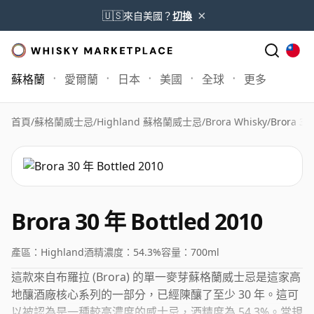
×
🇺🇸
來自美國？
切換
蘇格蘭
愛爾蘭
日本
美國
全球
更多
首頁
/
蘇格蘭威士忌
/
Highland 蘇格蘭威士忌
/
Brora Whisky
/
Brora 30
Brora 30 年 Bottled 2010
產區：
Highland
酒精濃度：
54.3%
容量：
700ml
這款來自布羅拉 (Brora) 的單一麥芽蘇格蘭威士忌是這家高
地釀酒廠核心系列的一部分，已經陳釀了至少 30 年。這可
以被認為是一種較高濃度的威士忌，酒精度為 54.3%。常規