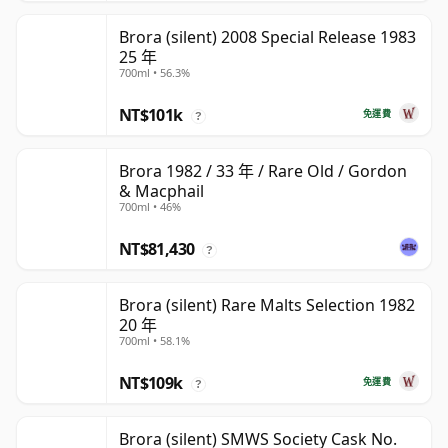
Brora (silent) 2008 Special Release 1983
25 年
700ml • 56.3%
NT$101k
免運費
?
Brora 1982 / 33 年 / Rare Old / Gordon
& Macphail
700ml • 46%
NT$81,430
?
Brora (silent) Rare Malts Selection 1982
20 年
700ml • 58.1%
NT$109k
免運費
?
Brora (silent) SMWS Society Cask No.