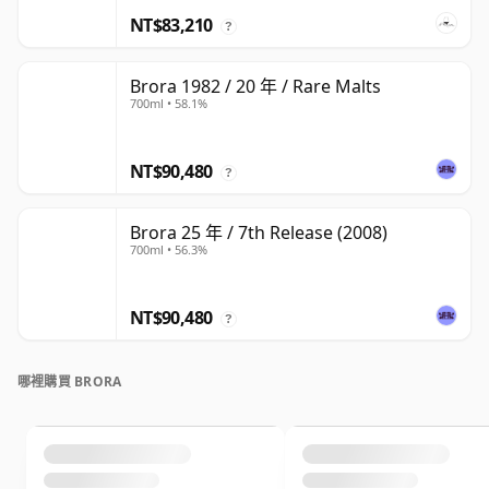
NT$83,210
?
Brora 1982 / 20 年 / Rare Malts
700ml • 58.1%
NT$90,480
?
Brora 25 年 / 7th Release (2008)
700ml • 56.3%
NT$90,480
?
哪裡購買 BRORA