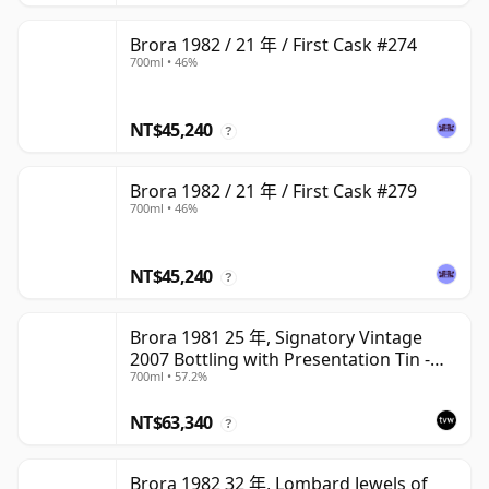
Brora 1982 / 21 年 / First Cask #274
700ml • 46%
NT$45,240
?
Brora 1982 / 21 年 / First Cask #279
700ml • 46%
NT$45,240
?
Brora 1981 25 年, Signatory Vintage
2007 Bottling with Presentation Tin -
700ml • 57.2%
Cask 1518
NT$63,340
?
Brora 1982 32 年, Lombard Jewels of