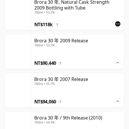
Brora 30 年, Natural Cask Strength
2009 Bottling with Tube
700ml • 53.2%
NT$118k
?
Brora 30 年 2009 Release
700ml • 53.2%
NT$90,440
?
Brora 30 年 2007 Release
700ml • 55.7%
NT$94,060
?
Brora 30 年 / 9th Release (2010)
700ml • 54.3%