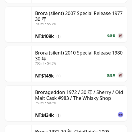
Brora (silent) 2007 Special Release 1977
30 年
700ml • 55.7%
NT$109k
免運費
?
Brora (silent) 2010 Special Release 1980
30 年
700ml • 54.3%
NT$145k
免運費
?
Brorageddon 1972 / 30 年 / Sherry / Old
Malt Cask #983 / The Whisky Shop
750ml • 50.8%
NT$434k
?
Brora 1982 20 年, Chieftain's 2003