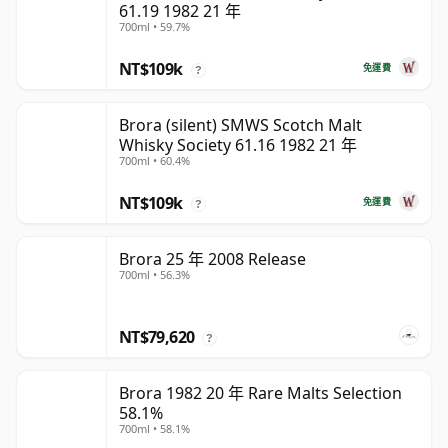
61.19 1982 21 年
700ml • 59.7%
NT$109k
免運費
?
Brora (silent) SMWS Scotch Malt
Whisky Society 61.16 1982 21 年
700ml • 60.4%
NT$109k
免運費
?
Brora 25 年 2008 Release
700ml • 56.3%
NT$79,620
?
Brora 1982 20 年 Rare Malts Selection
58.1%
700ml • 58.1%