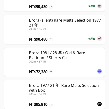
NT$90,480
免運費
?
Brora (silent) Rare Malts Selection 1977
21 年
700ml • 56.9%
NT$90,480
免運費
?
Brora 1981 / 28 年 / Old & Rare
Platinum / Sherry Cask
700ml • 57.4%
NT$72,380
?
Brora 1977 21 年, Rare Malts Selection
with Box
700ml • 56.9%
NT$95,910
?