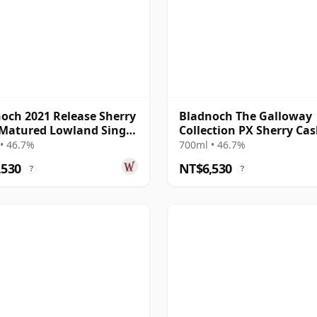
och 2021 Release Sherry
Bladnoch The Galloway
Matured Lowland Single
Collection PX Sherry Cas
4 年
Matured Lo 19 年
• 46.7%
700ml • 46.7%
,530
NT$6,530
?
?