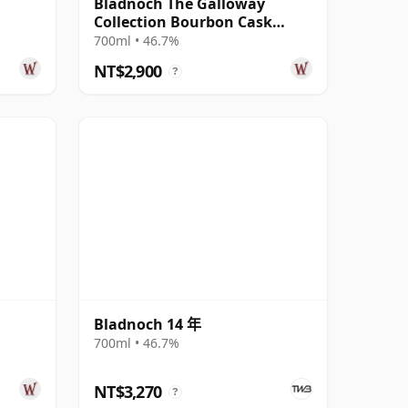
Bladnoch The Galloway
Collection Bourbon Cask
Matured Lowla 13 年
700ml • 46.7%
NT$2,900
?
Bladnoch 14 年
700ml • 46.7%
NT$3,270
?