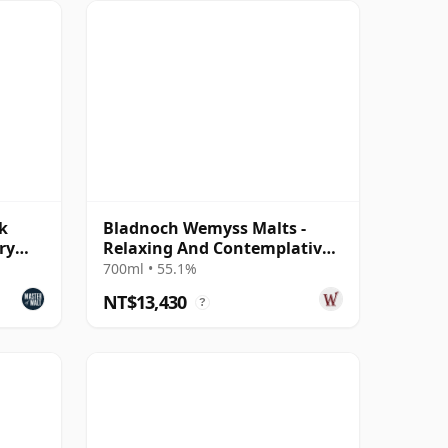
k
Bladnoch Wemyss Malts -
ry
Relaxing And Contemplative
Single C 1990 28 年
700ml • 55.1%
NT$13,430
?