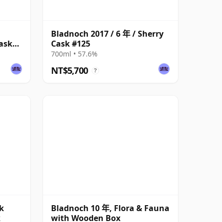
Bladnoch 2017 / 6 年 / Sherry
ask
Cask #125
700ml • 57.6%
NT$5,700
?
k
Bladnoch 10 年, Flora & Fauna
k
with Wooden Box