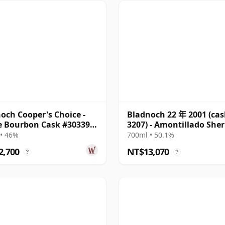
och Cooper's Choice -
Bladnoch 22 年 2001 (cas
e Bourbon Cask #30339
3207) - Amontillado Sher
26 年
Hogshead
• 46%
700ml • 50.1%
2,700
NT$13,070
?
?