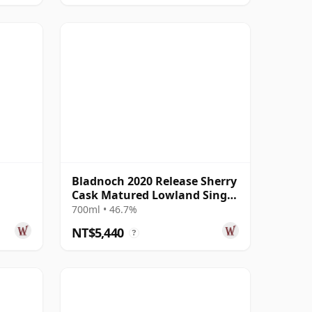
Bladnoch 2020 Release Sherry
Cask Matured Lowland Single
Ma 14 年
700ml • 46.7%
NT$5,440
?