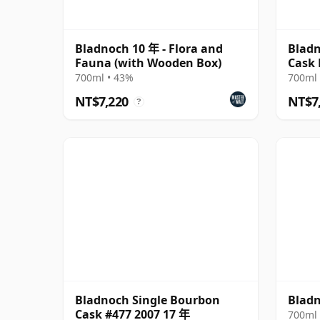
Bladnoch 10 年 - Flora and
Bladn
Fauna (with Wooden Box)
Cask 
700ml • 43%
700ml 
NT$7,220
NT$7
?
Bladnoch Single Bourbon
Blad
Cask #477 2007 17 年
700ml 