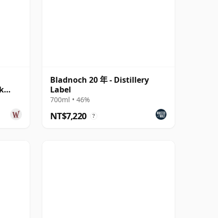
Bladnoch 20 年 - Distillery
k
Label
700ml • 46%
NT$7,220
?