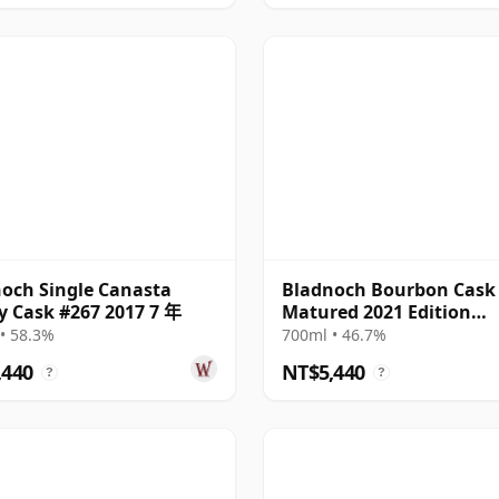
och Single Canasta
Bladnoch Bourbon Cask
y Cask #267 2017 7 年
Matured 2021 Edition
Lowland Single M 11 年
• 58.3%
700ml • 46.7%
,440
NT$5,440
?
?