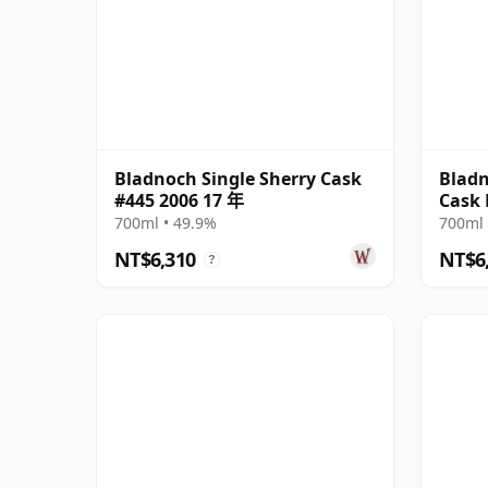
Bladnoch Single Sherry Cask
Bladn
#445 2006 17 年
Cask 
Ma 1
700ml • 49.9%
700ml 
NT$6,310
NT$6
?