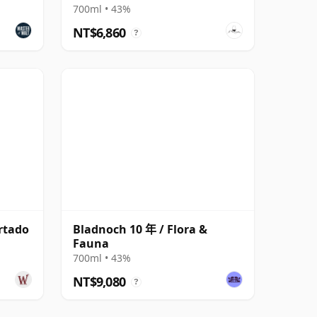
700ml • 43%
NT$6,860
?
rtado
Bladnoch 10 年 / Flora &
Fauna
700ml • 43%
NT$9,080
?