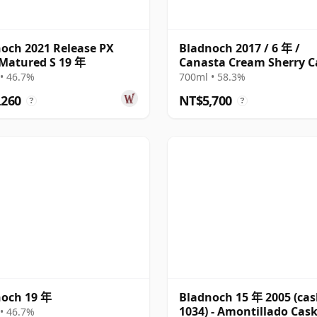
och 2021 Release PX
Bladnoch 2017 / 6 年 /
Matured S 19 年
Canasta Cream Sherry C
#267
• 46.7%
700ml • 58.3%
,260
NT$5,700
?
?
noch 19 年
Bladnoch 15 年 2005 (cas
1034) - Amontillado Cas
• 46.7%