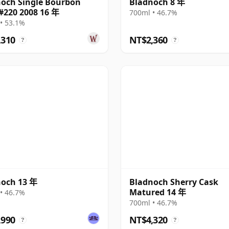
och Single Bourbon
Bladnoch 8 年
#220 2008 16 年
700ml • 46.7%
• 53.1%
,310
NT$2,360
?
?
noch 13 年
Bladnoch Sherry Cask
Matured 14 年
• 46.7%
700ml • 46.7%
,990
NT$4,320
?
?