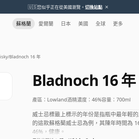
×
🇺🇸
您似乎正在從美國瀏覽。
切換站點
蘇格蘭
愛爾蘭
日本
美國
全球
更多
isky
/
Bladnoch 16 年
Bladnoch 16 年
產區：
Lowland
酒精濃度：
46%
容量：
700ml
威士忌標籤上標示的年份是指瓶中最年輕的威士
的這款蘇格蘭威士忌為例，其陳年時間為 16
46%，健康。