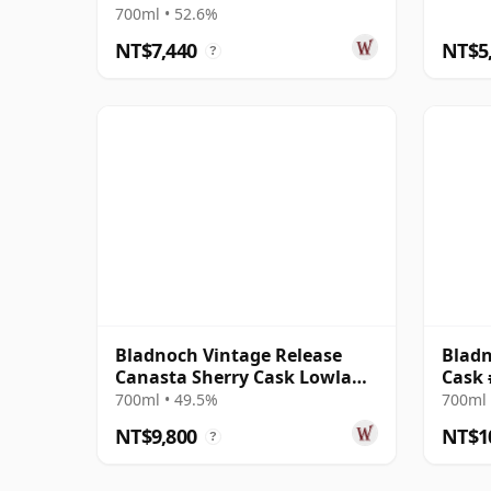
700ml • 52.6%
NT$7,440
NT$5
?
Bladnoch Vintage Release
Bladn
Canasta Sherry Cask Lowland
Cask 
Single 2001 22 年
700ml • 49.5%
700ml 
NT$9,800
NT$1
?