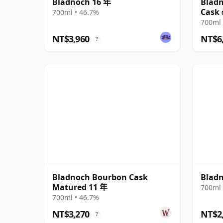
Bladnoch 16 年
Bladn
Cask 
700ml • 46.7%
700ml 
NT$3,960
NT$6
?
Bladnoch Bourbon Cask
Blad
Matured 11 年
700ml 
700ml • 46.7%
NT$3,270
NT$2
?