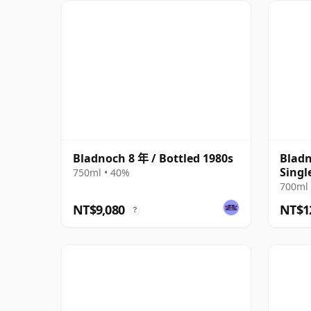
Bladnoch 8 年 / Bottled 1980s
Bladn
Singl
750ml • 40%
1990 
700ml 
NT$9,080
NT$1
?