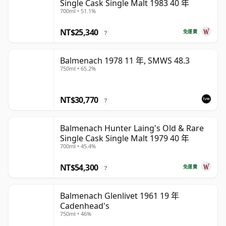
Single Cask Single Malt 1983 40 年
700ml • 51.1%
NT$25,340
免運費
?
Balmenach 1978 11 年, SMWS 48.3
750ml • 65.2%
NT$30,770
?
Balmenach Hunter Laing's Old & Rare
Single Cask Single Malt 1979 40 年
700ml • 45.4%
NT$54,300
免運費
?
Balmenach Glenlivet 1961 19 年
Cadenhead's
750ml • 46%