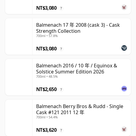
NT$3,080
?
Balmenach 17 年 2008 (cask 3) - Cask
Strength Collection
700ml • 57.8%
NT$3,080
?
Balmenach 2016 / 10 年 / Equinox &
Solstice Summer Edition 2026
700ml • 48.5%
NT$2,650
?
Balmenach Berry Bros & Rudd - Single
Cask #121 2011 12 年
700ml • 54.4%
NT$3,620
?