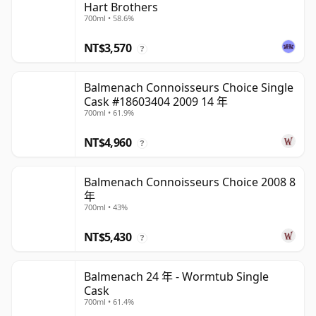
Hart Brothers
700ml • 58.6%
NT$3,570
?
Balmenach Connoisseurs Choice Single
Cask #18603404 2009 14 年
700ml • 61.9%
NT$4,960
?
Balmenach Connoisseurs Choice 2008 8
年
700ml • 43%
NT$5,430
?
Balmenach 24 年 - Wormtub Single
Cask
700ml • 61.4%