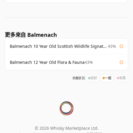
更多來自 Balmenach
Balmenach 10 Year Old Scottish Wildlife Signatory
43%
Balmenach 12 Year Old Flora & Fauna
43%
供應狀況:
良好
一般
有限
© 2026 Whisky Marketplace Ltd.