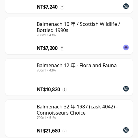
NT$7,240
?
Balmenach 10 年 / Scottish Wildlife /
Bottled 1990s
700ml • 43%
NT$7,200
?
Balmenach 12 年 - Flora and Fauna
700ml • 43%
NT$10,820
?
Balmenach 32 年 1987 (cask 4042) -
Connoisseurs Choice
700ml • 51%
NT$21,680
?