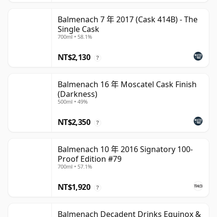
Balmenach 7 年 2017 (Cask 414B) - The
Single Cask
700ml • 58.1%
NT$2,130
?
Balmenach 16 年 Moscatel Cask Finish
(Darkness)
500ml • 49%
NT$2,350
?
Balmenach 10 年 2016 Signatory 100-
Proof Edition #79
700ml • 57.1%
NT$1,920
?
Balmenach Decadent Drinks Equinox &