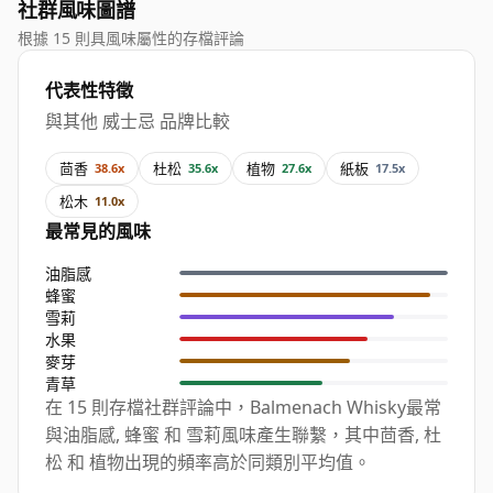
社群風味圖譜
根據 15 則具風味屬性的存檔評論
代表性特徵
與其他 威士忌 品牌比較
茴香
杜松
植物
紙板
38.6x
35.6x
27.6x
17.5x
松木
11.0x
最常見的風味
油脂感
蜂蜜
雪莉
水果
麥芽
青草
在 15 則存檔社群評論中，Balmenach Whisky最常
與油脂感, 蜂蜜 和 雪莉風味產生聯繫，其中茴香, 杜
松 和 植物出現的頻率高於同類別平均值。