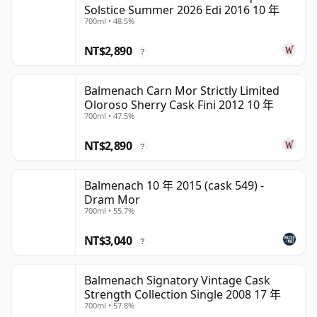
Solstice Summer 2026 Edi 2016 10 年
700ml • 48.5%
NT$2,890
?
Balmenach Carn Mor Strictly Limited
Oloroso Sherry Cask Fini 2012 10 年
700ml • 47.5%
NT$2,890
?
Balmenach 10 年 2015 (cask 549) -
Dram Mor
700ml • 55.7%
NT$3,040
?
Balmenach Signatory Vintage Cask
Strength Collection Single 2008 17 年
700ml • 57.8%