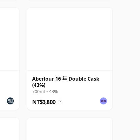
Aberlour 16 年 Double Cask
(43%)
700ml • 43%
NT$3,800
?