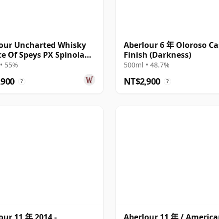
our Uncharted Whisky
Aberlour 6 年 Oloroso C
ce Of Speys PX Spinola
Finish (Darkness)
 2014 11 年
• 55%
500ml • 48.7%
,900
NT$2,900
?
?
our 11 年 2014 -
Aberlour 11 年 / Americ