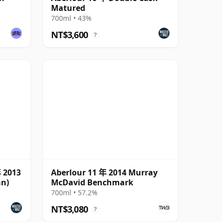
Matured
700ml • 43%
NT$3,600
?
年 2013
Aberlour 11 年 2014 Murray
an)
McDavid Benchmark
700ml • 57.2%
NT$3,080
?