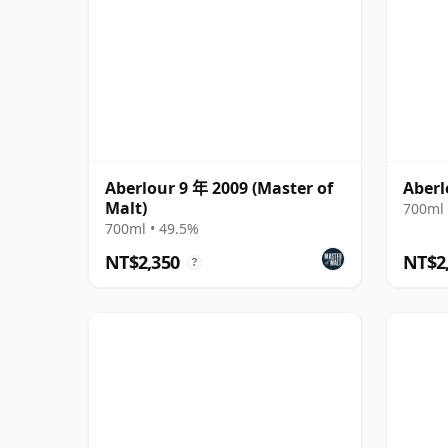
Aberlour 9 年 2009 (Master of
Aberl
Malt)
700ml 
700ml • 49.5%
NT$2,350
NT$2
?