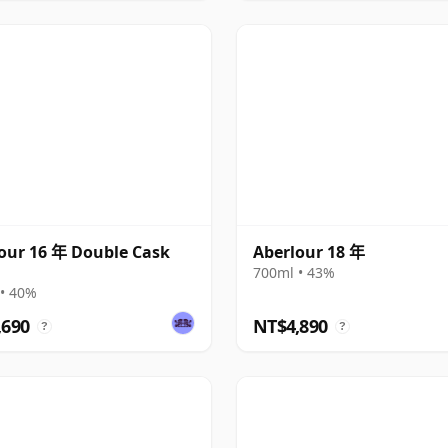
our 16 年 Double Cask
Aberlour 18 年
700ml • 43%
• 40%
,690
NT$4,890
?
?