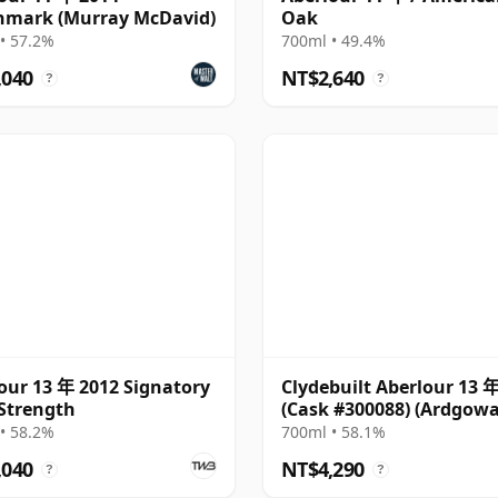
hmark (Murray McDavid)
Oak
• 57.2%
700ml • 49.4%
,040
NT$2,640
?
?
our 13 年 2012 Signatory
Clydebuilt Aberlour 13 
Strength
(Cask #300088) (Ardgow
• 58.2%
700ml • 58.1%
,040
NT$4,290
?
?