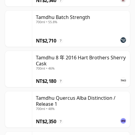
NT$2,540
?
Tamdhu Batch Strength
700ml • 55.8%
NT$2,710
?
Tamdhu 8 年 2016 Hart Brothers Sherry
Cask
700ml • 46%
NT$2,180
?
Tamdhu Quercus Alba Distinction /
Release 1
700ml • 48%
NT$2,350
?