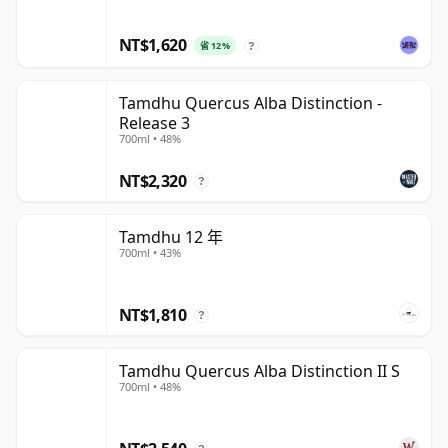
NT$1,620
省 12%
?
Tamdhu Quercus Alba Distinction -
Release 3
700ml • 48%
NT$2,320
?
Tamdhu 12 年
700ml • 43%
NT$1,810
?
Tamdhu Quercus Alba Distinction II S
700ml • 48%