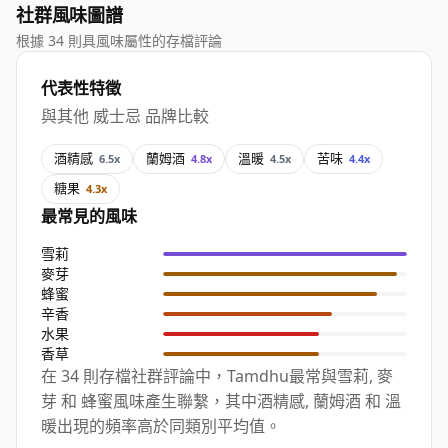
社群風味圖譜
根據 34 則具風味屬性的存檔評論
代表性特徵
與其他 威士忌 品牌比較
酒精感
蘭姆酒
溫暖
苦味
6.5x
4.8x
4.5x
4.4x
糖果
4.3x
最常見的風味
雪莉
麥芽
蜂蜜
辛香
水果
香草
在 34 則存檔社群評論中，Tamdhu最常與雪莉, 麥
芽 和 蜂蜜風味產生聯繫，其中酒精感, 蘭姆酒 和 溫
暖出現的頻率高於同類別平均值。