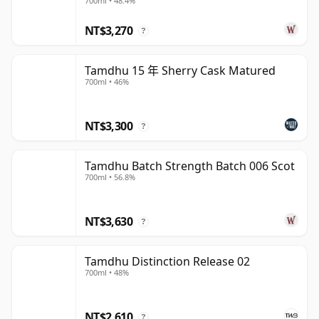
700ml • 48.4%
NT$3,270
?
Tamdhu 15 年 Sherry Cask Matured
700ml • 46%
NT$3,300
?
Tamdhu Batch Strength Batch 006 Scot
700ml • 56.8%
NT$3,630
?
Tamdhu Distinction Release 02
700ml • 48%
NT$2,610
?