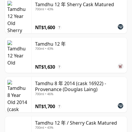
Tamdhu 停產一段時間後將其收購，並於 2013 年恢復生
Tamdhu 12 年 Sherry Cask Matured
700ml • 43%
產。在現任業主的經營下，Tamdhu 與雪莉桶熟成的關聯
日益深厚，核心系列涵蓋標示酒齡的表達款，包括 12 年、
15 年及 18 年，以及 Batch Strength 版本與較老年份的限
NT$1,600
?
量版。
Tamdhu 12 年
Tamdhu 的風格濃郁、圓潤且以果味為主，帶有乾果、橙
700ml • 43%
皮、香草、烘焙香料、黑巧克力及烤橡木的風味。採用
Oloroso 雪莉桶陳年的橡木桶——通常同時使用歐洲橡木
NT$1,630
與美國橡木——賦予威士忌豐富的色澤、深度與圓潤甜感，
?
而 Speyside 的基底酒液則使整體風味保持平衡，而不顯沉
重。
Tamdhu 8 年 2014 (cask 16922) -
Provenance (Douglas Laing)
對於喜愛雪莉桶 Speyside 威士忌的飲者而言，Tamdhu 是
700ml • 46%
一個格外清晰而自信的典範。它將傳統產區的優雅風格與深
NT$1,700
?
厚的橡木桶影響融為一體，呈現出一種慷慨豐盛、結構分
明，且深受其現代復興歷程所塑造的獨特風格。
Tamdhu 12 年 / Sherry Cask Matured
700ml • 43%