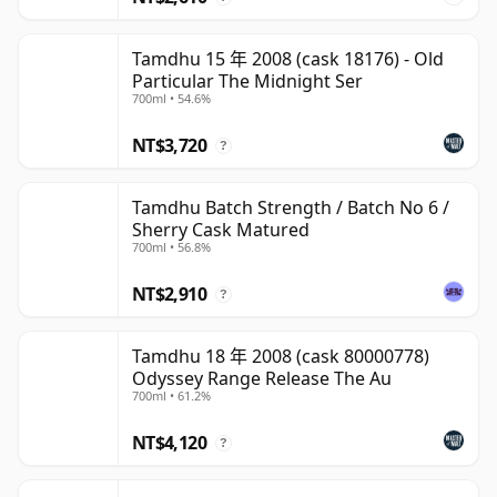
Tamdhu 15 年 2008 (cask 18176) - Old
Particular The Midnight Ser
700ml • 54.6%
NT$3,720
?
Tamdhu Batch Strength / Batch No 6 /
Sherry Cask Matured
700ml • 56.8%
NT$2,910
?
Tamdhu 18 年 2008 (cask 80000778)
Odyssey Range Release The Au
700ml • 61.2%
NT$4,120
?