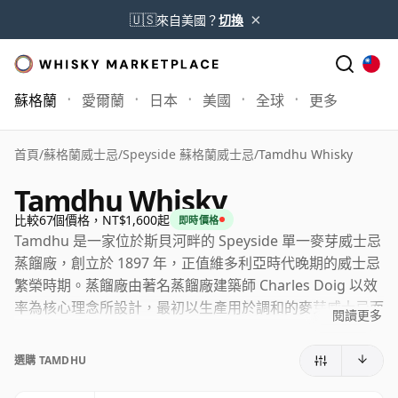
×
🇺🇸
來自美國？
切換
蘇格蘭
愛爾蘭
日本
美國
全球
更多
首頁
/
蘇格蘭威士忌
/
Speyside 蘇格蘭威士忌
/
Tamdhu Whisky
Tamdhu Whisky
比較67個價格，NT$1,600起
即時價格
Tamdhu 是一家位於斯貝河畔的 Speyside 單一麥芽威士忌
蒸餾廠，創立於 1897 年，正值維多利亞時代晚期的威士忌
繁榮時期。蒸餾廠由著名蒸餾廠建築師 Charles Doig 以效
率為核心理念所設計，最初以生產用於調和的麥芽威士忌而
閱讀更多
享有盛譽，後來逐漸發展出更鮮明的單一麥芽威士忌品牌形
象。
選購 TAMDHU
蒸餾廠目前由 Ian Macleod Distillers 所有，該公司在