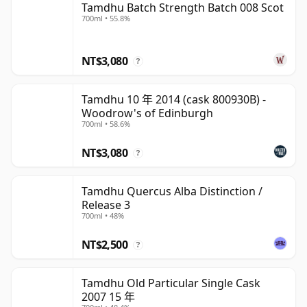
Tamdhu Batch Strength Batch 008 Scot
700ml • 55.8%
NT$3,080
?
Tamdhu 10 年 2014 (cask 800930B) -
Woodrow's of Edinburgh
700ml • 58.6%
NT$3,080
?
Tamdhu Quercus Alba Distinction /
Release 3
700ml • 48%
NT$2,500
?
Tamdhu Old Particular Single Cask
2007 15 年