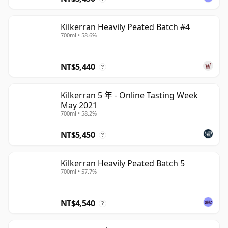
Kilkerran Heavily Peated Batch #4
700ml • 58.6%
NT$5,440
?
Kilkerran 5 年 - Online Tasting Week
May 2021
700ml • 58.2%
NT$5,450
?
Kilkerran Heavily Peated Batch 5
700ml • 57.7%
NT$4,540
?