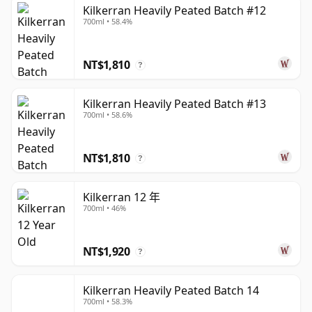
蘭威士忌的標準而言，Kilkerran 的產量相當有限，且與
Kilkerran Heavily Peated Batch #12
700ml • 58.4%
Springbank 關係密切，兩者共用同一生產團隊，並秉持極
為傳統的釀造方式——地板發麥在 Springbank 進行，裝瓶
則在坎貝爾鎮完成。
NT$1,810
?
Kilkerran 的產品系列涵蓋 12 年和 16 年，以及 8 年原桶強
Kilkerran Heavily Peated Batch #13
度（Cask Strength）版本和重泥煤（Heavily Peated）批
700ml • 58.6%
次。其風格鮮明地展現坎貝爾鎮特色：輕煙燻、油潤而帶有
海岸氣息，帶有麥芽、柑橘、果園水果、鹹味、香草、胡椒
NT$1,810
及大地辛香的風味。原桶強度與重泥煤表現帶來更強烈的層
?
次，而雪莉桶則可增添深色果乾、巧克力及更豐富的口感。
Kilkerran 12 年
Kilkerran 已成為當代坎貝爾鎮威士忌中最受推崇的名字之
700ml • 46%
一，因為它既有復興之感，又深深紮根於傳統。它展現了一
座小型傳統蒸餾廠的獨特個性，而不僅僅依賴懷舊情懷：風
NT$1,920
?
格鮮明、充滿海岸韻味，並日益受到重視內涵勝於光鮮外表
的飲者所追捧。
Kilkerran Heavily Peated Batch 14
700ml • 58.3%