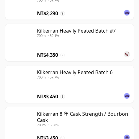
700ml • 57.7%
NT$2,290
?
Kilkerran Heavily Peated Batch #7
700ml • 59.1%
NT$4,350
?
Kilkerran Heavily Peated Batch 6
700ml • 57.7%
NT$3,450
?
Kilkerran 8 年 Cask Strength / Bourbon
Cask
700ml • 55.8%
NT$3,450
?