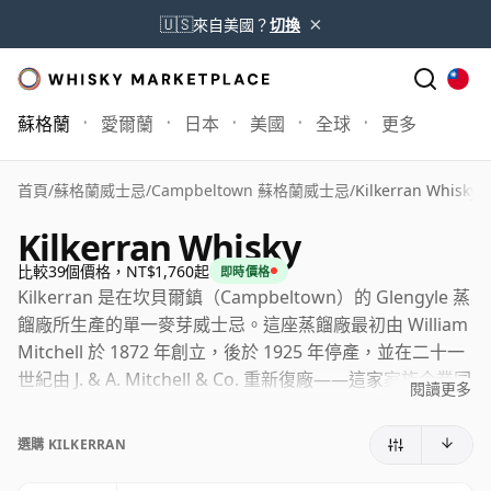
×
🇺🇸
來自美國？
切換
蘇格蘭
愛爾蘭
日本
美國
全球
更多
首頁
/
蘇格蘭威士忌
/
Campbeltown 蘇格蘭威士忌
/
Kilkerran Whisky
Kilkerran Whisky
比較39個價格，NT$1,760起
即時價格
Kilkerran 是在坎貝爾鎮（Campbeltown）的 Glengyle 蒸
餾廠所生產的單一麥芽威士忌。這座蒸餾廠最初由 William
Mitchell 於 1872 年創立，後於 1925 年停產，並在二十一
世紀由 J. & A. Mitchell & Co. 重新復廠——這家家族企業同
閱讀更多
時也是 Springbank 的幕後推手。
選購 KILKERRAN
雖然蒸餾廠名為 Glengyle，但威士忌以 Kilkerran 之名銷
售，原因是 Glengyle 這個名稱已被其他地方使用。以蘇格