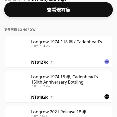
查看現有貨
更多來自 LONGROW
Longrow 1974 / 18 年 / Cadenhead's
700ml • 54.7%
NT$127k
?
Longrow 1974 18 年, Cadenhead's
150th Anniversary Bottling
750ml • 52.2%
NT$182k
?
Longrow 2021 Release 18 年
700ml • 46%