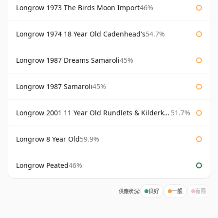
Longrow 1973 The Birds Moon Import
46%
Longrow 1974 18 Year Old Cadenhead's
54.7%
Longrow 1987 Dreams Samaroli
45%
Longrow 1987 Samaroli
45%
Longrow 2001 11 Year Old Rundlets & Kilderkins
51.7%
Longrow 8 Year Old
59.9%
Longrow Peated
46%
供應狀況:
良好
一般
有限