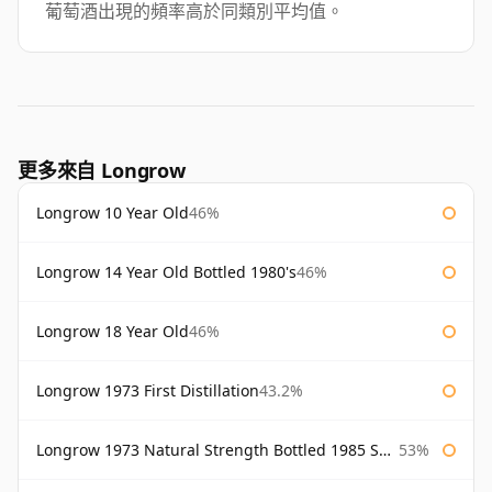
葡萄酒出現的頻率高於同類別平均值。
更多來自 Longrow
Longrow 10 Year Old
46%
Longrow 14 Year Old Bottled 1980's
46%
Longrow 18 Year Old
46%
Longrow 1973 First Distillation
43.2%
Longrow 1973 Natural Strength Bottled 1985 Samaroli
53%