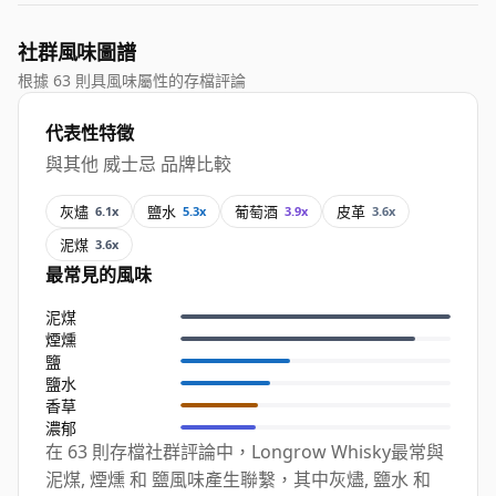
社群風味圖譜
根據 63 則具風味屬性的存檔評論
代表性特徵
與其他 威士忌 品牌比較
灰燼
鹽水
葡萄酒
皮革
6.1x
5.3x
3.9x
3.6x
泥煤
3.6x
最常見的風味
泥煤
煙燻
鹽
鹽水
香草
濃郁
在 63 則存檔社群評論中，Longrow Whisky最常與
泥煤, 煙燻 和 鹽風味產生聯繫，其中灰燼, 鹽水 和