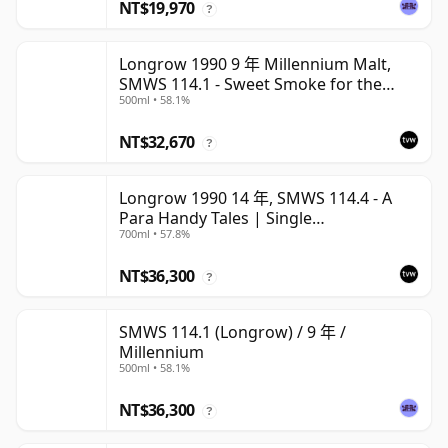
NT$19,970
?
Longrow 1990 9 年 Millennium Malt,
SMWS 114.1 - Sweet Smoke for the
500ml • 58.1%
Millennium
NT$32,670
?
Longrow 1990 14 年, SMWS 114.4 - A
Para Handy Tales | Single
700ml • 57.8%
Campbeltown Malt Whisky | 57.8% |
70cl | The Whisky Vault
NT$36,300
?
SMWS 114.1 (Longrow) / 9 年 /
Millennium
500ml • 58.1%
NT$36,300
?