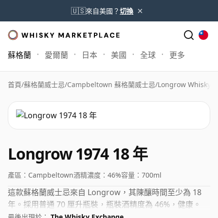
×
🇺🇸
來自美國？
切換
蘇格蘭
愛爾蘭
日本
美國
全球
更多
首頁
/
蘇格蘭威士忌
/
Campbeltown 蘇格蘭威士忌
/
Longrow Whisky
/
L
Longrow 1974 18 年
產區：
Campbeltown
酒精濃度：
46%
容量：
700ml
這款蘇格蘭威士忌來自 Longrow，其陳釀時間至少為 18
年。採用普通 70 厘升瓶裝，瓶裝酒精度為 46%，健康。
最後出現於：
The Whisky Exchange