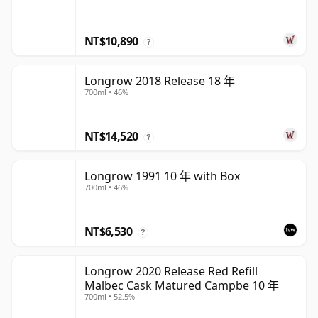
NT$10,890
?
Longrow 2018 Release 18 年
700ml • 46%
NT$14,520
?
Longrow 1991 10 年 with Box
700ml • 46%
NT$6,530
?
Longrow 2020 Release Red Refill
Malbec Cask Matured Campbe 10 年
700ml • 52.5%