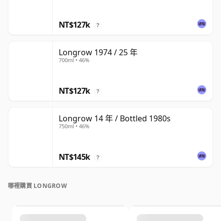
NT$127k
?
Longrow 1974 / 25 年
700ml • 46%
NT$127k
?
Longrow 14 年 / Bottled 1980s
750ml • 46%
NT$145k
?
哪裡購買 LONGROW