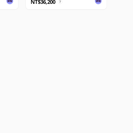
NT$36,200
?