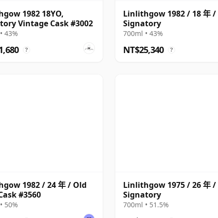
thgow 1982 18YO,
Linlithgow 1982 / 18 年 /
tory Vintage Cask #3002
Signatory
• 43%
700ml • 43%
1,680
NT$25,340
?
?
thgow 1982 / 24 年 / Old
Linlithgow 1975 / 26 年 /
Cask #3560
Signatory
• 50%
700ml • 51.5%