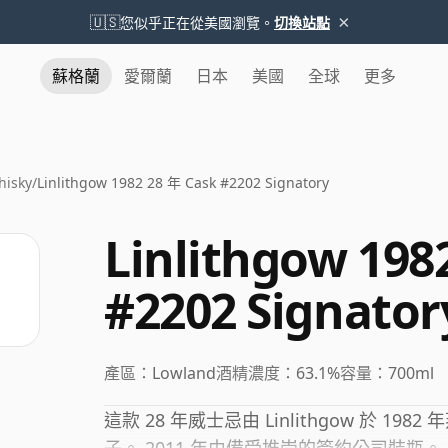
×
🇺🇸
您似乎正在從美國瀏覽。
切換站點
蘇格蘭
愛爾蘭
日本
美國
全球
更多
hisky
/
Linlithgow 1982 28 年 Cask #2202 Signatory
Linlithgow 198
#2202 Signator
產區：
Lowland
酒精濃度：
63.1%
容量：
700ml
這款 28 年威士忌由 Linlithgow 於 