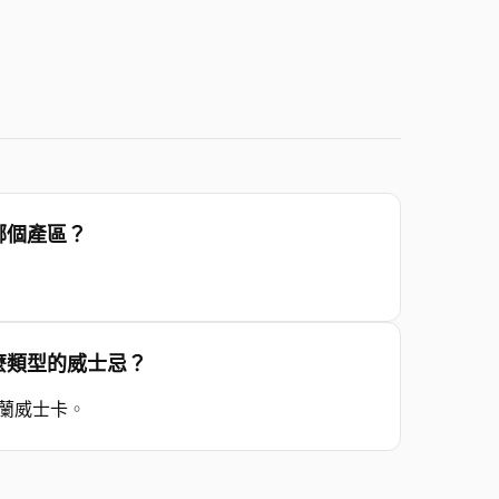
 來自哪個產區？
ry 是什麼類型的威士忌？
蘭威士卡
。