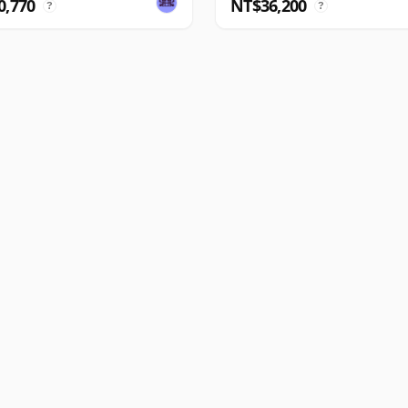
0,770
NT$36,200
?
?