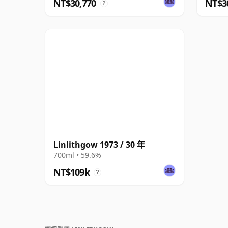
NT$30,770
NT$3
?
Linlithgow 1973 / 30 年
700ml • 59.6%
NT$109k
?