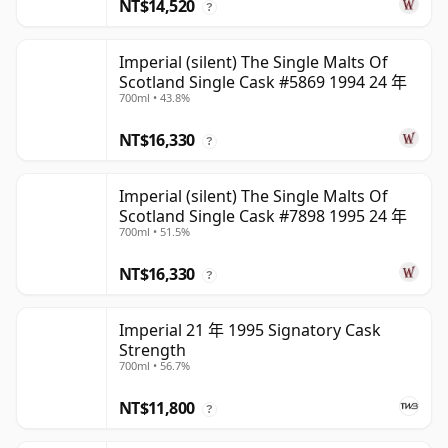
NT$14,520
?
Imperial (silent) The Single Malts Of
Scotland Single Cask #5869 1994 24 年
700ml • 43.8%
NT$16,330
?
Imperial (silent) The Single Malts Of
Scotland Single Cask #7898 1995 24 年
700ml • 51.5%
NT$16,330
?
Imperial 21 年 1995 Signatory Cask
Strength
700ml • 56.7%
NT$11,800
?