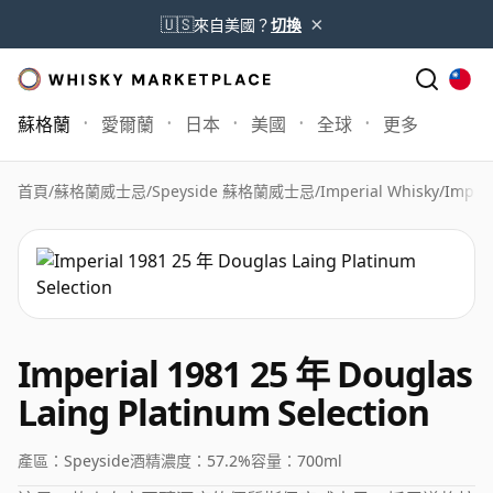
×
🇺🇸
來自美國？
切換
蘇格蘭
愛爾蘭
日本
美國
全球
更多
首頁
/
蘇格蘭威士忌
/
Speyside 蘇格蘭威士忌
/
Imperial Whisky
/
Imperi
Imperial 1981 25 年 Douglas
Laing Platinum Selection
產區：
Speyside
酒精濃度：
57.2%
容量：
700ml