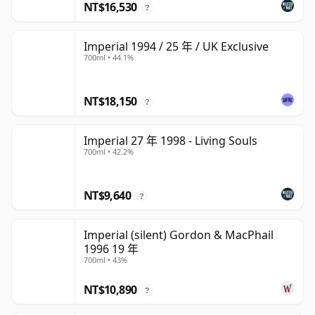
NT$16,530
?
Imperial 1994 / 25 年 / UK Exclusive
700ml • 44.1%
NT$18,150
?
Imperial 27 年 1998 - Living Souls
700ml • 42.2%
NT$9,640
?
Imperial (silent) Gordon & MacPhail
1996 19 年
700ml • 43%
NT$10,890
?