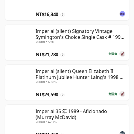
NT$16,340
?
Imperial (silent) Signatory Vintage
Symington's Choice Single Cask # 1995
700ml • 53%
30 年
NT$21,780
免運費
?
Imperial (silent) Queen Elizabeth II
Platinum Jubilee Hunter Laing's 1998 23
700ml • 49.8%
年
NT$23,590
免運費
?
Imperial 35 年 1989 - Aficionado
(Murray McDavid)
700ml • 42.7%