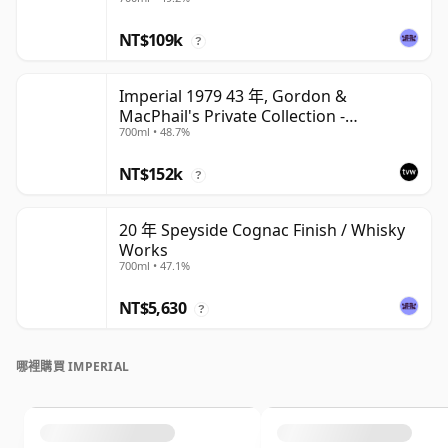
NT$109k
?
Imperial 1979 43 年, Gordon &
MacPhail's Private Collection -
700ml • 48.7%
Recollection Series Cask 5317
NT$152k
?
20 年 Speyside Cognac Finish / Whisky
Works
700ml • 47.1%
NT$5,630
?
哪裡購買 IMPERIAL