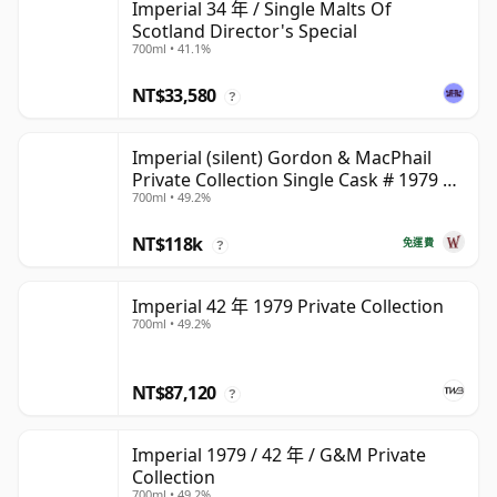
Imperial 34 年 / Single Malts Of
Scotland Director's Special
700ml • 41.1%
NT$33,580
?
Imperial (silent) Gordon & MacPhail
Private Collection Single Cask # 1979 42
700ml • 49.2%
年
NT$118k
免運費
?
Imperial 42 年 1979 Private Collection
700ml • 49.2%
NT$87,120
?
Imperial 1979 / 42 年 / G&M Private
Collection
700ml • 49.2%