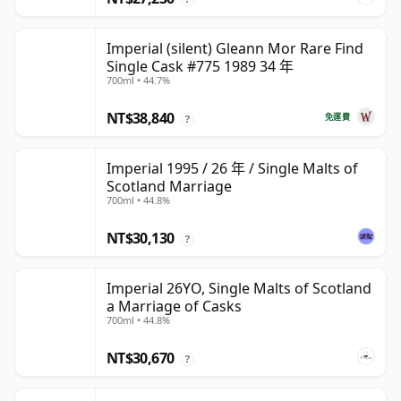
Imperial (silent) Gleann Mor Rare Find
Single Cask #775 1989 34 年
700ml • 44.7%
NT$38,840
免運費
?
Imperial 1995 / 26 年 / Single Malts of
Scotland Marriage
700ml • 44.8%
NT$30,130
?
Imperial 26YO, Single Malts of Scotland
a Marriage of Casks
700ml • 44.8%
NT$30,670
?