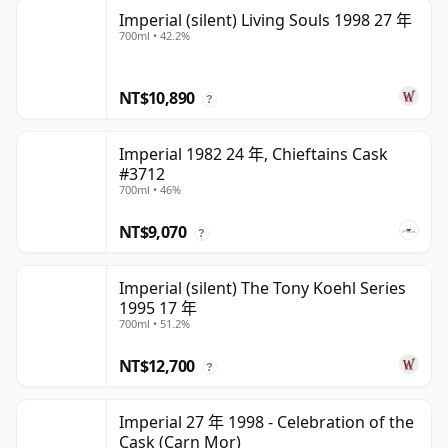
Imperial (silent) Living Souls 1998 27 年
700ml • 42.2%
NT$10,890
?
Imperial 1982 24 年, Chieftains Cask
#3712
700ml • 46%
NT$9,070
?
Imperial (silent) The Tony Koehl Series
1995 17 年
700ml • 51.2%
NT$12,700
?
Imperial 27 年 1998 - Celebration of the
Cask (Carn Mor)