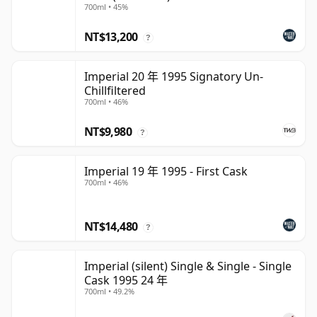
700ml • 45%
NT$13,200
?
Imperial 20 年 1995 Signatory Un-
Chillfiltered
700ml • 46%
NT$9,980
?
Imperial 19 年 1995 - First Cask
700ml • 46%
NT$14,480
?
Imperial (silent) Single & Single - Single
Cask 1995 24 年
700ml • 49.2%