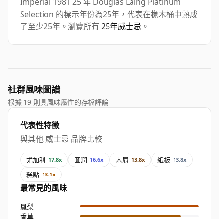
Imperial 1981 25 年 Douglas Laing Platinum
Selection 的標示年份為25年，代表在橡木桶中熟成
了至少25年。瀏覽所有
25年威士忌
。
社群風味圖譜
根據 19 則具風味屬性的存檔評論
代表性特徵
與其他 威士忌 品牌比較
尤加利
圓潤
木屑
紙板
17.8x
16.6x
13.8x
13.8x
糕點
13.1x
最常見的風味
鳳梨
香草