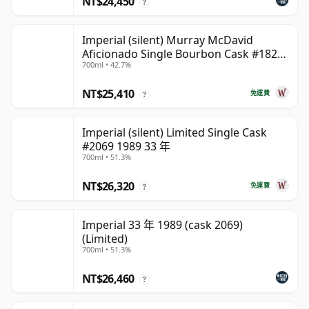
NT$24,450
?
Imperial (silent) Murray McDavid
Aficionado Single Bourbon Cask #182
700ml • 42.7%
1989 35 年
NT$25,410
免運費
?
Imperial (silent) Limited Single Cask
#2069 1989 33 年
700ml • 51.3%
NT$26,320
免運費
?
Imperial 33 年 1989 (cask 2069)
(Limited)
700ml • 51.3%
NT$26,460
?