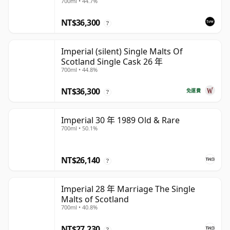
700ml • 44.7%
NT$36,300
?
Imperial (silent) Single Malts Of
Scotland Single Cask 26 年
700ml • 44.8%
NT$36,300
免運費
?
Imperial 30 年 1989 Old & Rare
700ml • 50.1%
NT$26,140
?
Imperial 28 年 Marriage The Single
Malts of Scotland
700ml • 40.8%
NT$27,230
?