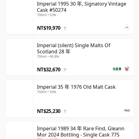
Imperial 1995 30 年, Signatory Vintage
Cask #50274
700ml • 53%
NT$19,970
?
Imperial (silent) Single Malts Of
Scotland 28 年
700ml • 40.8%
NT$32,670
免運費
?
Imperial 35 年 1976 Old Malt Cask
700ml • 50%
NT$25,230
?
Imperial 1989 34 年 Rare Find, Gleann
Mor 2024 Bottling - Single Cask 775