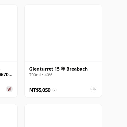
s
Glenturret 15 年 Breabach
06703
700ml • 40%
NT$5,050
?