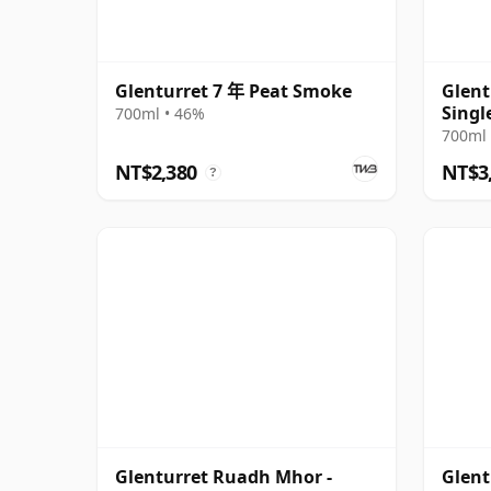
Glenturret 7 年 Peat Smoke
Glent
Singl
700ml • 46%
2010 
700ml 
NT$2,380
NT$3
?
Glenturret Ruadh Mhor -
Glent