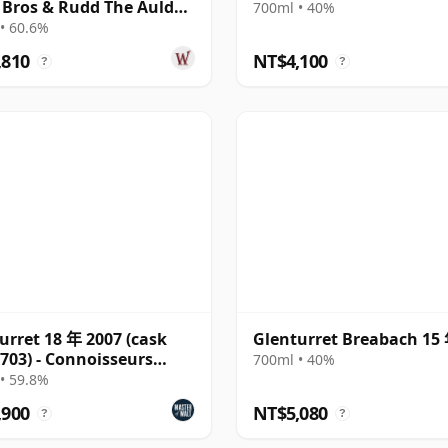
 Bros & Rudd The Auld
700ml • 40%
he Bo 2011 14 年
• 60.6%
,810
NT$4,100
?
?
urret 18 年 2007 (cask
Glenturret Breabach 15
703) - Connoisseurs
700ml • 40%
e
• 59.8%
,900
NT$5,080
?
?