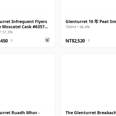
urret Infrequent Flyers
Glenturret 10 年 Peat S
e Moscatel Cask #6357
700ml • 48.4%
14 年
• 57.3%
,450
NT$2,520
?
?
urret Ruadh Mhor -
The Glenturret Breabac