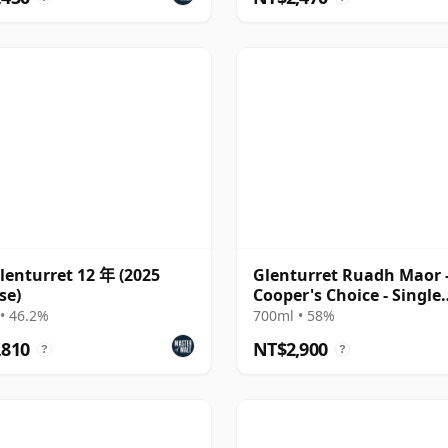
lenturret 12 年 (2025
Glenturret Ruadh Maor 
se)
Cooper's Choice - Single
Bourbon Cask 2010 9 年
• 46.2%
700ml • 58%
,810
NT$2,900
?
?