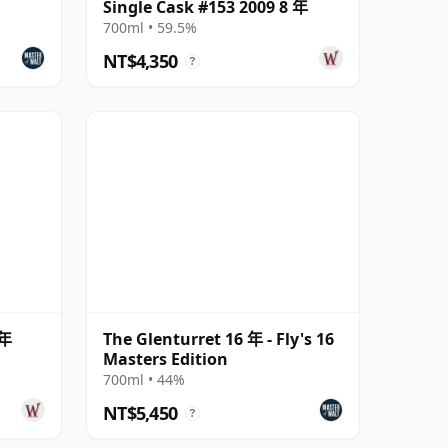
Single Cask #153 2009 8 年
700ml • 59.5%
NT$4,350
?
 年
The Glenturret 16 年 - Fly's 16
Masters Edition
700ml • 44%
NT$5,450
?