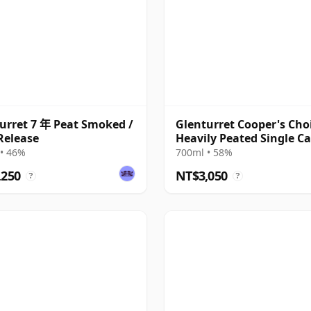
urret 7 年 Peat Smoked /
Glenturret Cooper's Choi
Release
Heavily Peated Single C
#1906 2013 9 年
• 46%
700ml • 58%
,250
NT$3,050
?
?