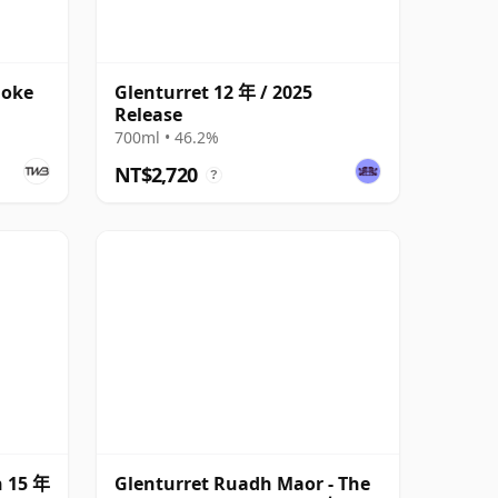
moke
Glenturret 12 年 / 2025
Release
700ml • 46.2%
NT$2,720
?
h 15 年
Glenturret Ruadh Maor - The