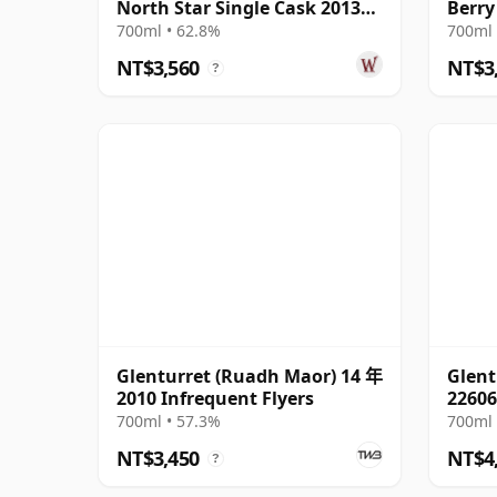
North Star Single Cask 2013
Berry
11 年
And T
700ml • 62.8%
700ml 
NT$3,560
NT$3
?
Glenturret (Ruadh Maor) 14 年
Glent
2010 Infrequent Flyers
22606
Choic
700ml • 57.3%
700ml 
NT$3,450
NT$4
?