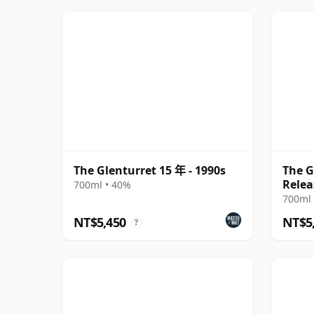
The Glenturret 15 年 - 1990s
The G
Relea
700ml • 40%
700ml 
NT$5,450
NT$5
?