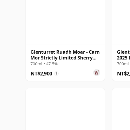
Glenturret Ruadh Moar - Carn
Glent
Mor Strictly Limited Sherry
2025 
Cask 2011 11 年
700ml • 47.5%
700ml 
NT$2,900
NT$2
?