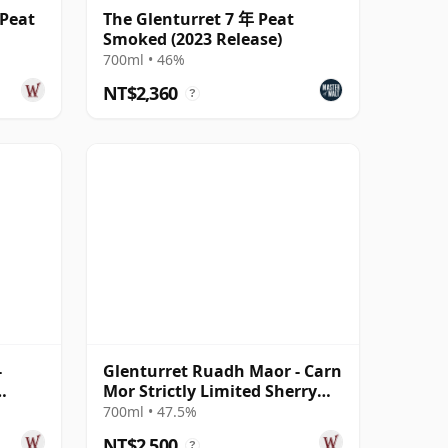
 Peat
The Glenturret 7 年 Peat
Smoked (2023 Release)
700ml • 46%
NT$2,360
?
-
Glenturret Ruadh Maor - Carn
Mor Strictly Limited Sherry
Cask 2012 8 年
700ml • 47.5%
NT$2,500
?