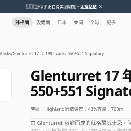
×
🇺🇸
您似乎正在從美國瀏覽。
切換站點
蘇格蘭
愛爾蘭
日本
美國
全球
更多
Whisky
/
Glenturret 17 年 1995 casks 550+551 Signatory
Glenturret 17 
550+551 Signat
產區：
Highland
酒精濃度：
43%
容量：
700ml
由 Glenturret 蒸餾而成的蘇格蘭威士