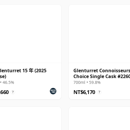
lenturret 15 年 (2025
Glenturret Connoisseur
se)
Choice Single Cask #226
2007 18 年
• 46.5%
700ml • 59.8%
,660
NT$6,170
?
?