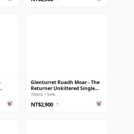
-
Glenturret Ruadh Moar - The
Returner Unkiltered Single
Cask S 10 年
700ml • 54%
NT$2,900
?