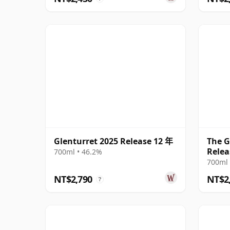
Glenturret 2025 Release 12 年
The G
Relea
700ml • 46.2%
700ml 
NT$2,790
NT$2
?