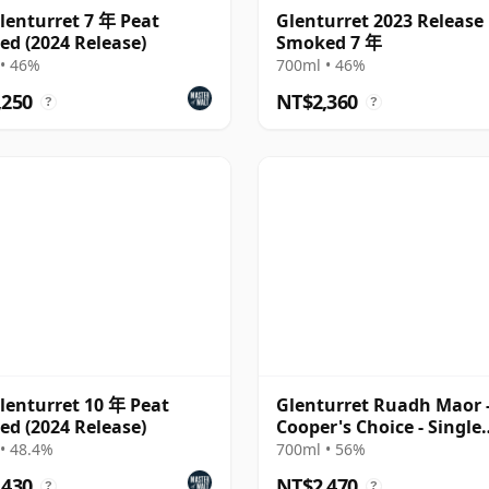
lenturret 7 年 Peat
Glenturret 2023 Release
d (2024 Release)
Smoked 7 年
• 46%
700ml • 46%
,250
NT$2,360
?
?
lenturret 10 年 Peat
Glenturret Ruadh Maor 
d (2024 Release)
Cooper's Choice - Single
Bourbon Cask 2010 10 年
• 48.4%
700ml • 56%
,430
NT$2,470
?
?