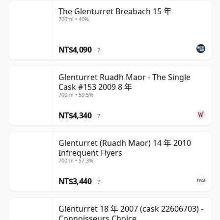
The Glenturret Breabach 15 年
700ml • 40%
NT$4,090
?
Glenturret Ruadh Maor - The Single
Cask #153 2009 8 年
700ml • 59.5%
NT$4,340
?
Glenturret (Ruadh Maor) 14 年 2010
Infrequent Flyers
700ml • 57.3%
NT$3,440
?
Glenturret 18 年 2007 (cask 22606703) -
Connoisseurs Choice