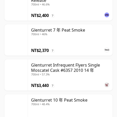
Release
700ml • 46.6%
NT$2,400
?
Glenturret 7 年 Peat Smoke
700ml • 46%
NT$2,370
?
Glenturret Infrequent Flyers Single
Moscatel Cask #6357 2010 14 年
700ml • 57.3%
NT$3,440
?
Glenturret 10 年 Peat Smoke
700ml • 48.4%