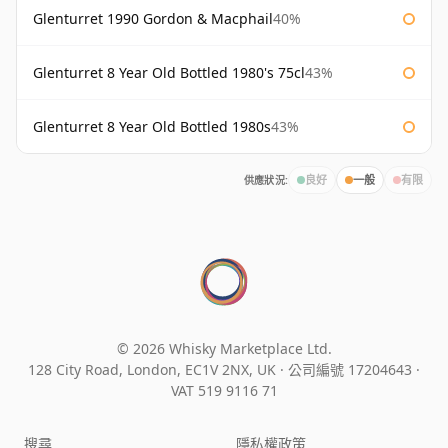
Glenturret 1990 Gordon & Macphail
40%
Glenturret 8 Year Old Bottled 1980's 75cl
43%
Glenturret 8 Year Old Bottled 1980s
43%
供應狀況:
良好
一般
有限
© 2026 Whisky Marketplace Ltd.
128 City Road, London, EC1V 2NX, UK ·
公司編號 17204643
·
VAT 519 9116 71
搜尋
隱私權政策