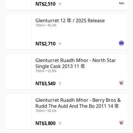
NT$2,510
?
Glenturret 12 年 / 2025 Release
700ml • 46.2%
NT$2,710
?
Glenturret Ruadh Mhor - North Star
Single Cask 2013 11 年
700ml • 62.8%
NT$3,540
?
Glenturret Ruadh Mhor - Berry Bros &
Rudd The Auld And The Bo 2011 14 年
700ml • 60.6%
NT$3,800
?