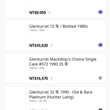
NT$9,050
?
Glenturret 15 年 / Bottled 1980s
750ml • 43%
NT$10,820
?
Glenturret Mackillop's Choice Single
Cask #572 1990 25 年
700ml • 45%
NT$14,470
?
Glenturret 32 年 1990 - Old & Rare
Platinum (Hunter Laing)
700ml • 45.4%