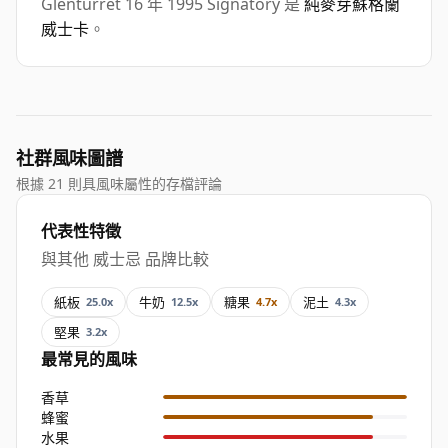
Glenturret 16 年 1995 Signatory 是
純麥芽蘇格蘭
威士卡
。
社群風味圖譜
根據 21 則具風味屬性的存檔評論
代表性特徵
與其他 威士忌 品牌比較
紙板
牛奶
糖果
泥土
25.0x
12.5x
4.7x
4.3x
堅果
3.2x
最常見的風味
香草
蜂蜜
水果