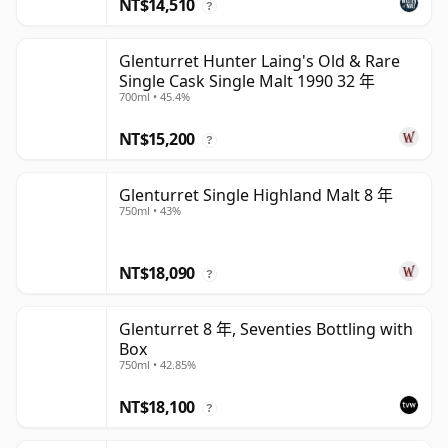
NT$14,510
?
Glenturret Hunter Laing's Old & Rare
Single Cask Single Malt 1990 32 年
700ml • 45.4%
NT$15,200
?
Glenturret Single Highland Malt 8 年
750ml • 43%
NT$18,090
?
Glenturret 8 年, Seventies Bottling with
Box
750ml • 42.85%
NT$18,100
?