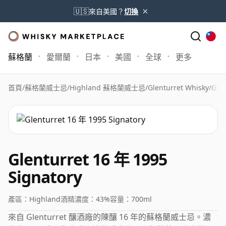
×
🇺🇸
來自美國？
切換
蘇格蘭
愛爾蘭
日本
美國
全球
更多
首頁
/
蘇格蘭威士忌
/
Highland 蘇格蘭威士忌
/
Glenturret Whisky
/
Glen
Glenturret 16 年 1995
Signatory
產區：
Highland
酒精濃度：
43%
容量：
700ml
來自 Glenturret 釀酒廠的陳釀 16 年的蘇格蘭威士忌。濃