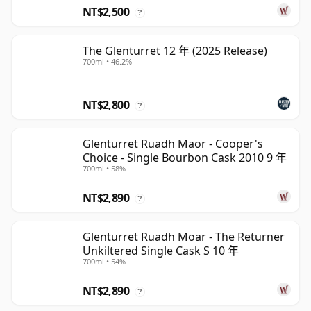
NT$2,500
?
The Glenturret 12 年 (2025 Release)
700ml • 46.2%
NT$2,800
?
Glenturret Ruadh Maor - Cooper's
Choice - Single Bourbon Cask 2010 9 年
700ml • 58%
NT$2,890
?
Glenturret Ruadh Moar - The Returner
Unkiltered Single Cask S 10 年
700ml • 54%
NT$2,890
?