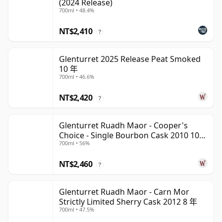
(2024 Release)
700ml • 48.4%
NT$2,410
?
Glenturret 2025 Release Peat Smoked
10 年
700ml • 46.6%
NT$2,420
?
Glenturret Ruadh Maor - Cooper's
Choice - Single Bourbon Cask 2010 10
700ml • 56%
年
NT$2,460
?
Glenturret Ruadh Maor - Carn Mor
Strictly Limited Sherry Cask 2012 8 年
700ml • 47.5%