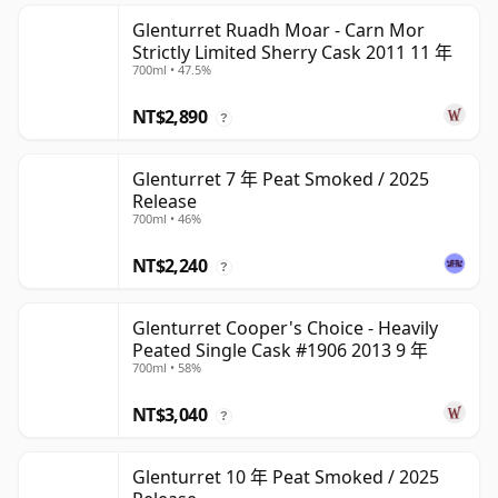
Glenturret Ruadh Moar - Carn Mor
Strictly Limited Sherry Cask 2011 11 年
700ml • 47.5%
NT$2,890
?
Glenturret 7 年 Peat Smoked / 2025
Release
700ml • 46%
NT$2,240
?
Glenturret Cooper's Choice - Heavily
Peated Single Cask #1906 2013 9 年
700ml • 58%
NT$3,040
?
Glenturret 10 年 Peat Smoked / 2025