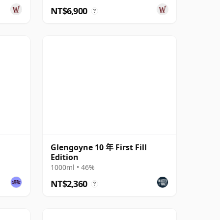
NT$6,900
?
Glengoyne 10 年 First Fill
Edition
1000ml • 46%
NT$2,360
?