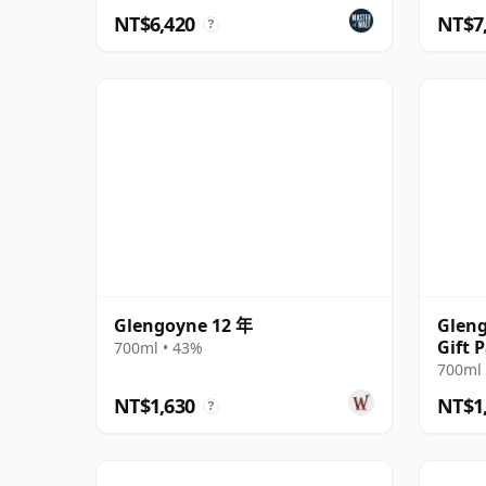
NT$6,420
NT$7
?
Glengoyne 12 年
Gleng
Gift 
700ml • 43%
700ml 
NT$1,630
NT$1
?