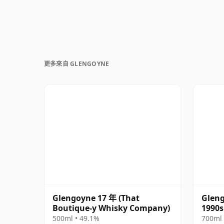
更多來自 GLENGOYNE
Glengoyne 17 年 (That
Gleng
Boutique-y Whisky Company)
1990s
500ml • 49.1%
700ml 