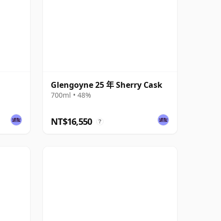
Glengoyne 25 年 Sherry Cask
700ml • 48%
NT$16,550
?