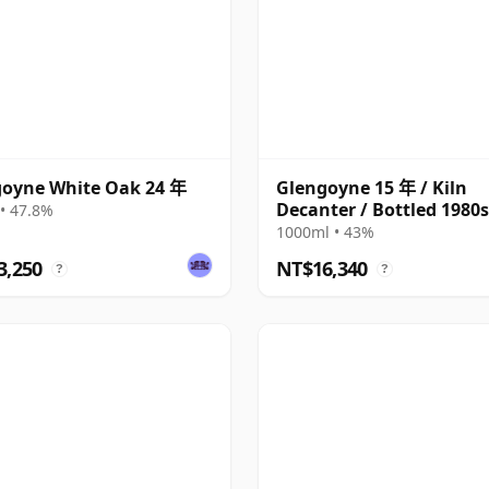
oyne White Oak 24 年
Glengoyne 15 年 / Kiln
Decanter / Bottled 1980s
• 47.8%
1000ml • 43%
3,250
NT$16,340
?
?