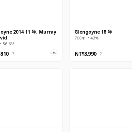
oyne 2014 11 年, Murray
Glengoyne 18 年
vid
700ml • 43%
• 56.6%
,810
NT$3,990
?
?