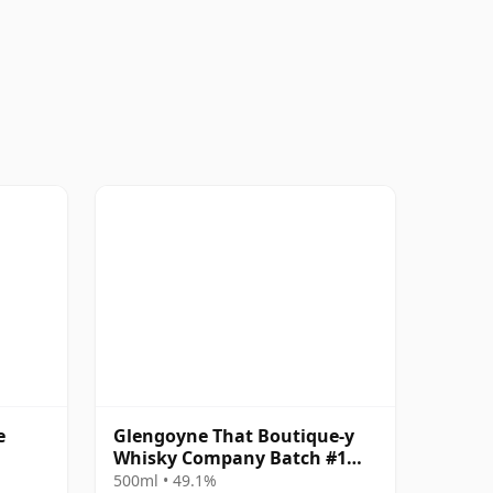
e
Glengoyne That Boutique-y
Whisky Company Batch #1
Single Mal 2001 17 年
500ml • 49.1%