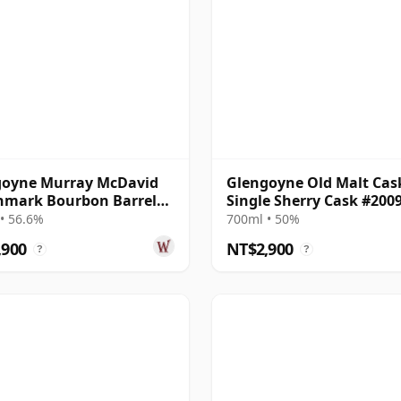
goyne Murray McDavid
Glengoyne Old Malt Cas
hmark Bourbon Barrel
Single Sherry Cask #200
e Mal 2014 11 年
2008 14 年
• 56.6%
700ml • 50%
,900
NT$2,900
?
?