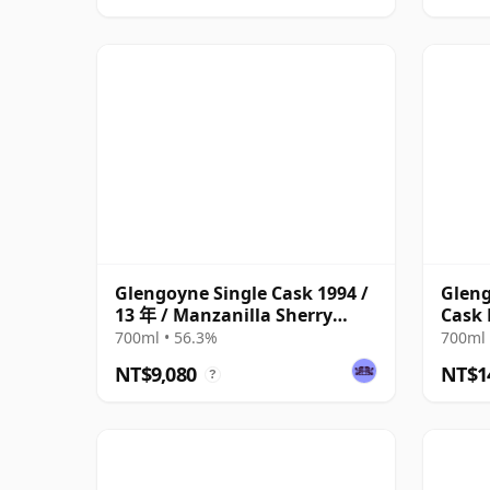
Glengoyne Single Cask 1994 /
Gleng
13 年 / Manzanilla Sherry
Cask 
Finish
90481
700ml • 56.3%
700ml 
NT$9,080
NT$1
?