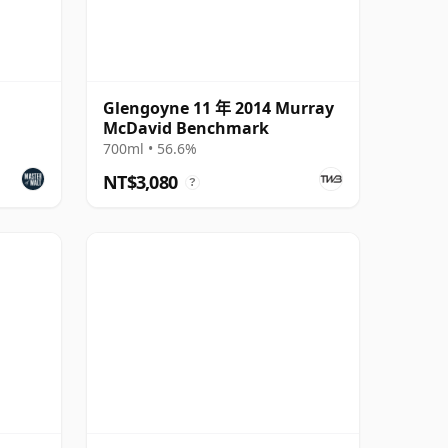
Glengoyne 11 年 2014 Murray
McDavid Benchmark
700ml • 56.6%
NT$3,080
?