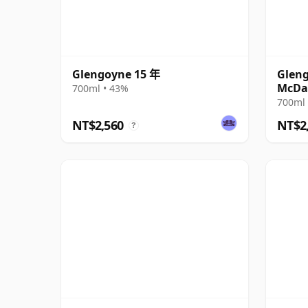
Glengoyne 15 年
Gleng
McDa
700ml • 43%
700ml 
NT$2,560
NT$2
?