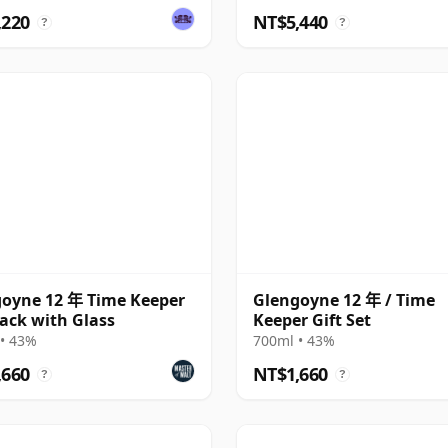
,220
NT$5,440
?
?
oyne 12 年 Time Keeper
Glengoyne 12 年 / Time
Pack with Glass
Keeper Gift Set
• 43%
700ml • 43%
,660
NT$1,660
?
?