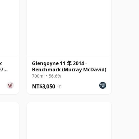
k
Glengoyne 11 年 2014 -
97
Benchmark (Murray McDavid)
700ml • 56.6%
NT$3,050
?