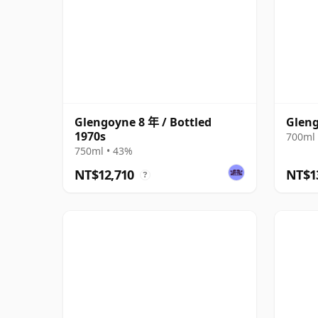
Glengoyne 8 年 / Bottled
Gleng
1970s
700ml 
750ml • 43%
NT$12,710
NT$1
?