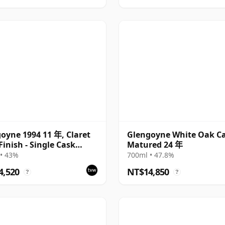
oyne 1994 11 年, Claret
Glengoyne White Oak C
Finish - Single Cask
Matured 24 年
• 43%
700ml • 47.8%
4,520
NT$14,850
?
?