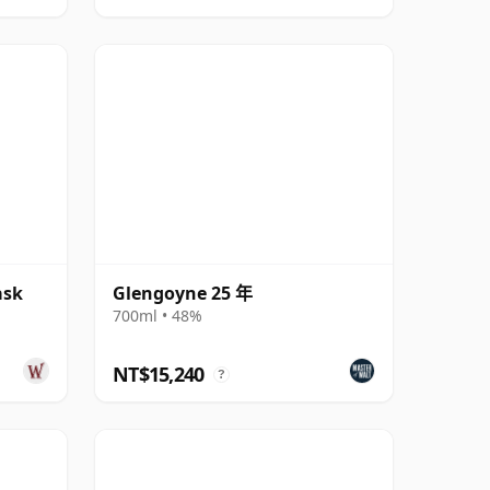
ask
Glengoyne 25 年
700ml • 48%
NT$15,240
?