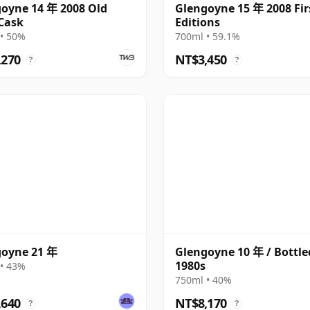
oyne 14 年 2008 Old
Glengoyne 15 年 2008 Fir
Cask
Editions
• 50%
700ml • 59.1%
,270
NT$3,450
?
?
goyne 21 年
Glengoyne 10 年 / Bottle
1980s
• 43%
750ml • 40%
,640
NT$8,170
?
?