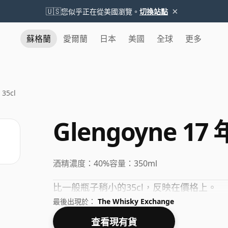
×
🇺🇸
您似乎正在從美國瀏覽。
切換站點
蘇格蘭
愛爾蘭
日本
美國
全球
更多
 35cl
Glengoyne 17 年
酒精濃度：
40%
容量：
350ml
比一般瓶子稍小的35cl，反映在價格上。
最後出現於：
The Whisky Exchange
查看現有貨