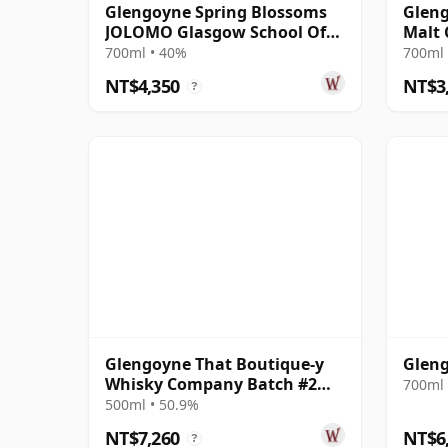
Glengoyne Spring Blossoms
Gleng
JOLOMO Glasgow School Of
Malt 
Art Hig 10 年
700ml • 40%
700ml 
NT$4,350
NT$3
?
Glengoyne That Boutique-y
Glen
Whisky Company Batch #2
700ml 
Single Mal 1999 19 年
500ml • 50.9%
NT$7,260
NT$6
?