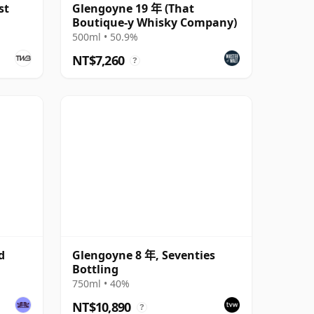
st
Glengoyne 19 年 (That
Boutique-y Whisky Company)
500ml • 50.9%
NT$7,260
?
d
Glengoyne 8 年, Seventies
Bottling
750ml • 40%
NT$10,890
?