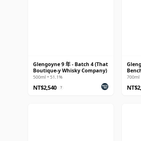
Glengoyne 9 年 - Batch 4 (That
Glen
Boutique-y Whisky Company)
Benc
Singl
500ml • 51.1%
700ml 
NT$2,540
NT$2
?