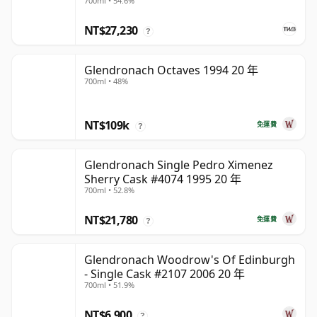
700ml • 54.6%
NT$27,230
?
Glendronach Octaves 1994 20 年
700ml • 48%
NT$109k
免運費
?
Glendronach Single Pedro Ximenez
Sherry Cask #4074 1995 20 年
700ml • 52.8%
NT$21,780
免運費
?
Glendronach Woodrow's Of Edinburgh
- Single Cask #2107 2006 20 年
700ml • 51.9%
NT$6,900
?