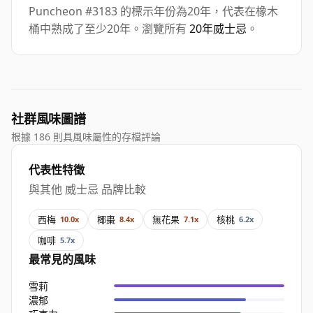
Puncheon #3183 的標示年份為20年，代表在橡木
桶中熟成了至少20年。瀏覽所有
20年威士忌
。
社群風味圖譜
根據 186 則具風味屬性的存檔評論
代表性特徵
與其他 威士忌 品牌比較
西梅
椰棗
無花果
核桃
10.0x
8.4x
7.1x
6.2x
咖啡
5.7x
最常見的風味
雪莉
濃郁