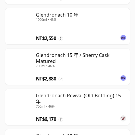
Glendronach 10 年
1000ml • 43%
NT$2,550
?
Glendronach 15 年 / Sherry Cask
Matured
700ml • 46%
NT$2,880
?
Glendronach Revival (Old Bottling) 15
年
700ml • 46%
NT$6,170
?