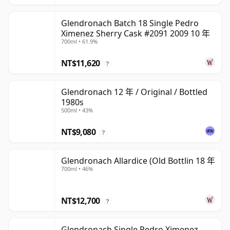
Glendronach Batch 18 Single Pedro
Ximenez Sherry Cask #2091 2009 10 年
700ml • 61.9%
NT$11,620
?
Glendronach 12 年 / Original / Bottled
1980s
500ml • 43%
NT$9,080
?
Glendronach Allardice (Old Bottlin 18 年
700ml • 46%
NT$12,700
?
Glendronach Single Pedro Ximenez