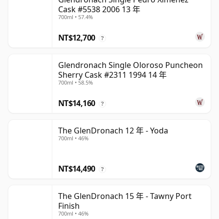
Cask #5538 2006 13 年
700ml • 57.4%
NT$12,700
?
Glendronach Single Oloroso Puncheon
Sherry Cask #2311 1994 14 年
700ml • 58.5%
NT$14,160
?
The GlenDronach 12 年 - Yoda
700ml • 46%
NT$14,490
?
The GlenDronach 15 年 - Tawny Port
Finish
700ml • 46%