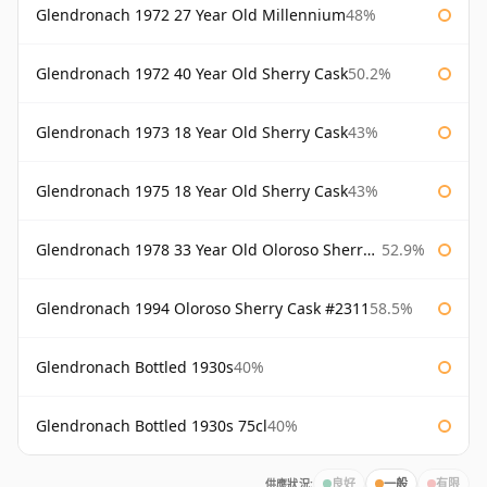
Glendronach 1972 27 Year Old Millennium
48%
Glendronach 1972 40 Year Old Sherry Cask
50.2%
Glendronach 1973 18 Year Old Sherry Cask
43%
Glendronach 1975 18 Year Old Sherry Cask
43%
Glendronach 1978 33 Year Old Oloroso Sherry Cask #1068
52.9%
Glendronach 1994 Oloroso Sherry Cask #2311
58.5%
Glendronach Bottled 1930s
40%
Glendronach Bottled 1930s 75cl
40%
供應狀況:
良好
一般
有限