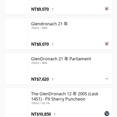
NT$9,070
?
Glendronach 21 年
700ml • 48%
NT$9,070
?
GlenDronach 21 年 Parliament
700ml • 48%
NT$7,620
?
The GlenDronach 12 年 2005 (cask
1451) - PX Sherry Puncheon
700ml • 56.1%
NT$10,850
?