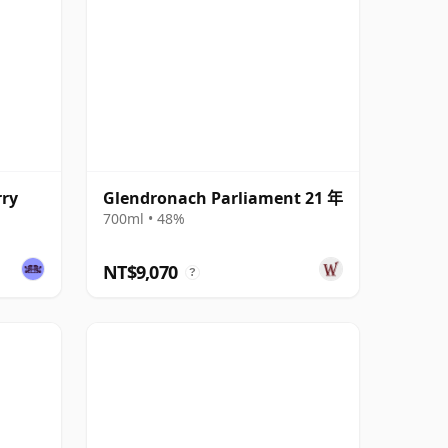
rry
Glendronach Parliament 21 年
700ml • 48%
NT$9,070
?