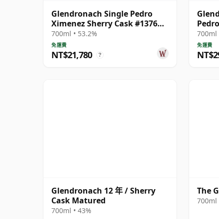
Glendronach Single Pedro
Glend
Ximenez Sherry Cask #1376
Pedro
1994 22 年
1990 
700ml • 53.2%
700ml 
免運費
免運費
NT$21,780
NT$2
?
Glendronach 12 年 / Sherry
The G
Cask Matured
700ml 
700ml • 43%