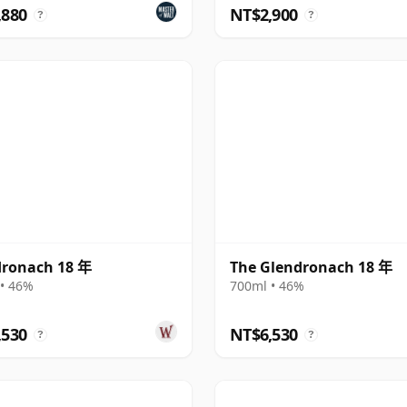
,880
NT$2,900
?
?
dronach 18 年
The Glendronach 18 年
• 46%
700ml • 46%
,530
NT$6,530
?
?