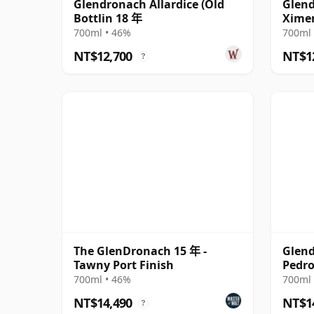
Glendronach Allardice (Old
Glend
Bottlin 18 年
Ximen
年
700ml • 46%
700ml 
NT$12,700
NT$1
?
The GlenDronach 15 年 -
Glend
Tawny Port Finish
Pedro
#934 
700ml • 46%
700ml 
NT$14,490
NT$1
?