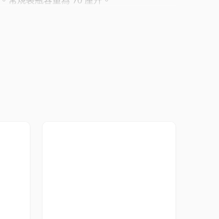
。常規裝瓶容量為 70 厘升。