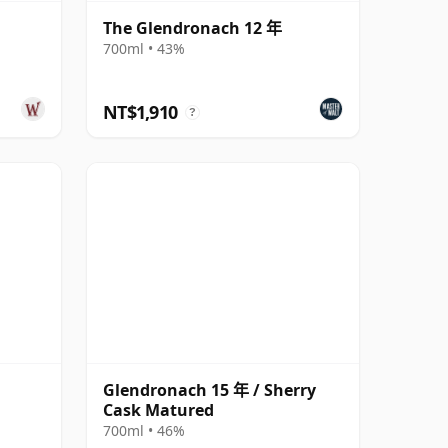
The Glendronach 12 年
700ml • 43%
NT$1,910
?
Glendronach 15 年 / Sherry
Cask Matured
700ml • 46%