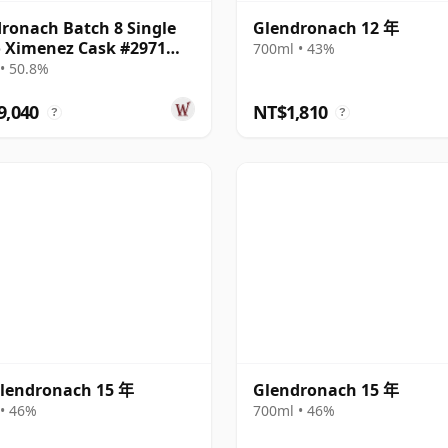
ronach Batch 8 Single
Glendronach 12 年
 Ximenez Cask #2971
700ml • 43%
22 年
• 50.8%
9,040
NT$1,810
?
?
lendronach 15 年
Glendronach 15 年
• 46%
700ml • 46%