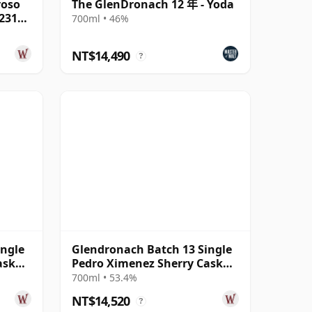
roso
The GlenDronach 12 年 - Yoda
2311
700ml • 46%
NT$14,490
?
ingle
Glendronach Batch 13 Single
ask
Pedro Ximenez Sherry Cask
#930 2003 12 年
700ml • 53.4%
NT$14,520
?