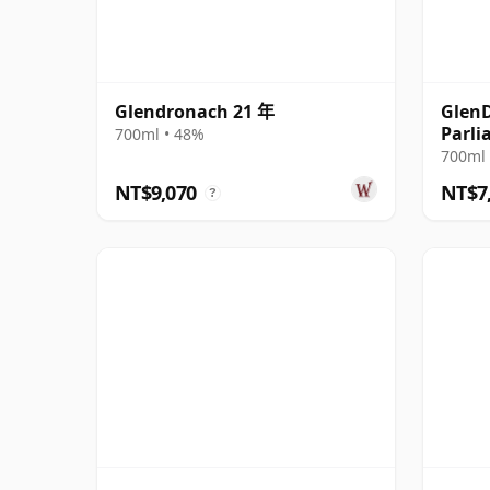
Glendronach 21 年
Glen
Parli
700ml • 48%
700ml 
NT$9,070
NT$7
?