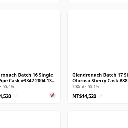
ronach Batch 16 Single
Glendronach Batch 17 S
Pipe Cask #3342 2004 13
Oloroso Sherry Cask #88
2005 13 年
• 55.4%
700ml • 55.1%
4,520
NT$14,520
?
?