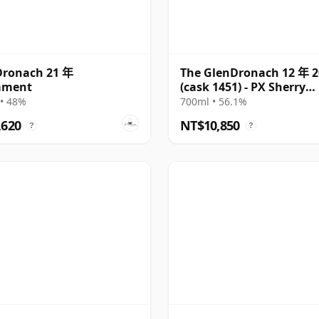
Dronach 21 年
The GlenDronach 12 年 2
ament
(cask 1451) - PX Sherry
Puncheon
• 48%
700ml • 56.1%
,620
NT$10,850
?
?