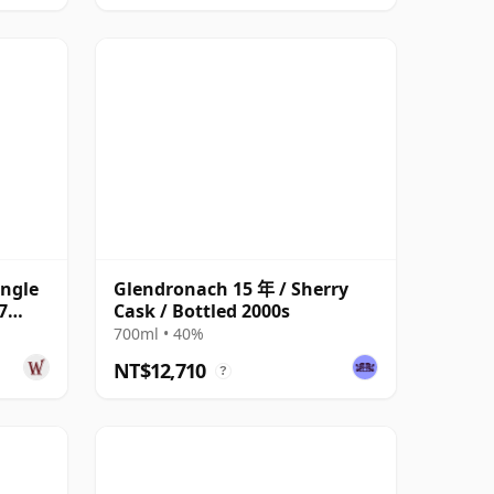
ingle
Glendronach 15 年 / Sherry
7
Cask / Bottled 2000s
700ml • 40%
NT$12,710
?