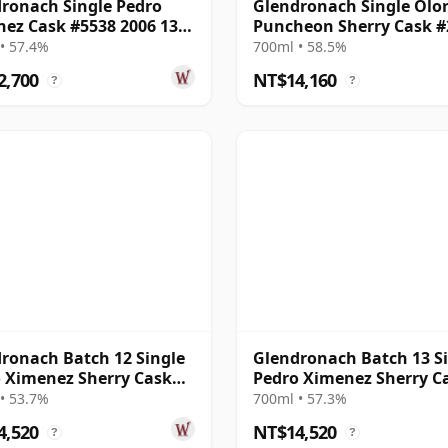
ronach Single Pedro
Glendronach Single Olo
ez Cask #5538 2006 13
Puncheon Sherry Cask #
1994 14 年
• 57.4%
700ml • 58.5%
2,700
NT$14,160
?
?
ronach Batch 12 Single
Glendronach Batch 13 S
 Ximenez Sherry Cask
Pedro Ximenez Sherry C
2003 12 年
#5521 2004 12 年
• 53.7%
700ml • 57.3%
4,520
NT$14,520
?
?