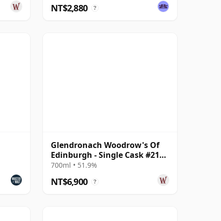
NT$2,880
?
Glendronach Woodrow's Of
Edinburgh - Single Cask #2107
2006 20 年
700ml • 51.9%
NT$6,900
?