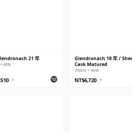
lendronach 21 年
Glendronach 18 年 / She
Cask Matured
• 48%
700ml • 46%
,510
NT$6,720
?
?