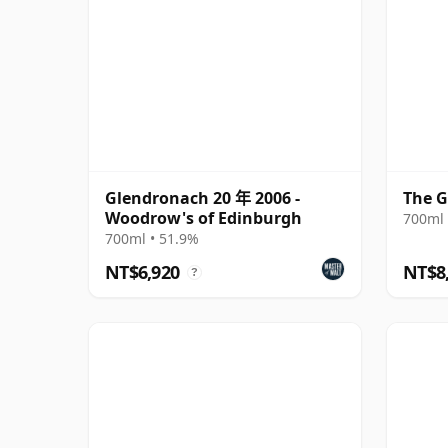
Glendronach 20 年 2006 -
The G
Woodrow's of Edinburgh
700ml 
700ml • 51.9%
NT$6,920
NT$8
?