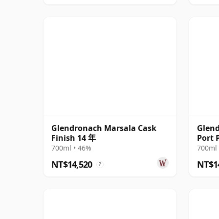
Glendronach Marsala Cask
Glend
Finish 14 年
Port 
年
700ml • 46%
700ml 
NT$14,520
NT$1
?