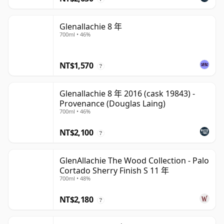
Glenallachie 8 年
700ml • 46%
NT$1,570
?
Glenallachie 8 年 2016 (cask 19843) -
Provenance (Douglas Laing)
700ml • 46%
NT$2,100
?
GlenAllachie The Wood Collection - Palo
Cortado Sherry Finish S 11 年
700ml • 48%
NT$2,180
?