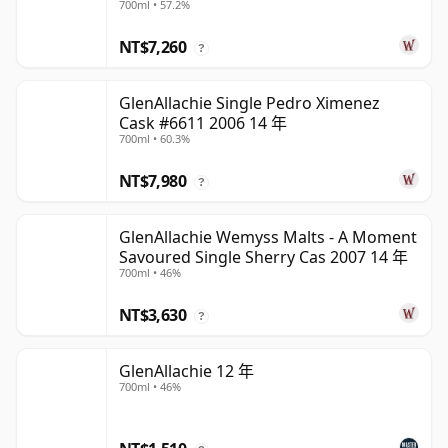
700ml • 57.2%
NT$7,260
?
GlenAllachie Single Pedro Ximenez
Cask #6611 2006 14 年
700ml • 60.3%
NT$7,980
?
GlenAllachie Wemyss Malts - A Moment
Savoured Single Sherry Cas 2007 14 年
700ml • 46%
NT$3,630
?
GlenAllachie 12 年
700ml • 46%