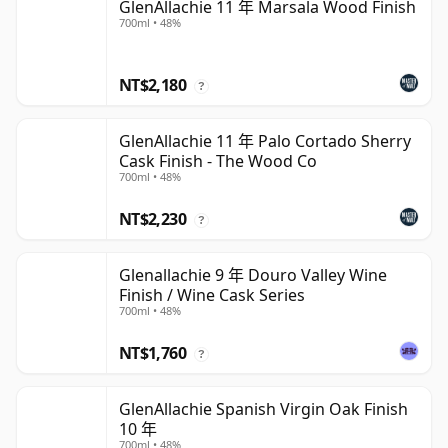
GlenAllachie 11 年 Marsala Wood Finish
700ml • 48%
NT$2,180
?
GlenAllachie 11 年 Palo Cortado Sherry
Cask Finish - The Wood Co
700ml • 48%
NT$2,230
?
Glenallachie 9 年 Douro Valley Wine
Finish / Wine Cask Series
700ml • 48%
NT$1,760
?
GlenAllachie Spanish Virgin Oak Finish
10 年
700ml • 48%