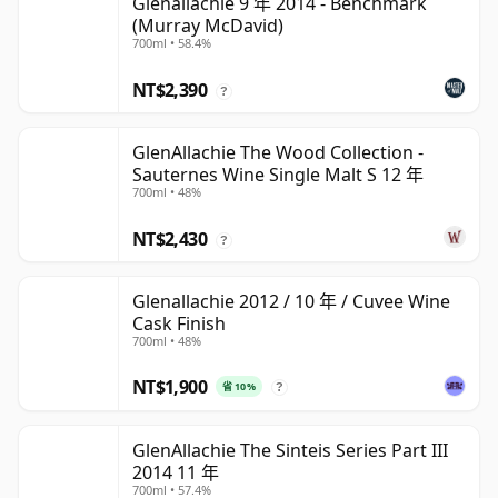
Glenallachie 9 年 2014 - Benchmark
(Murray McDavid)
700ml • 58.4%
NT$2,390
?
GlenAllachie The Wood Collection -
Sauternes Wine Single Malt S 12 年
700ml • 48%
NT$2,430
?
Glenallachie 2012 / 10 年 / Cuvee Wine
Cask Finish
700ml • 48%
NT$1,900
省 10%
?
GlenAllachie The Sinteis Series Part III
2014 11 年
700ml • 57.4%