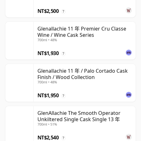
NT$2,500
?
Glenallachie 11 年 Premier Cru Classe
Wine / Wine Cask Series
700ml • 48%
NT$1,930
?
Glenallachie 11 年 / Palo Cortado Cask
Finish / Wood Collection
700ml • 48%
NT$1,950
?
GlenAllachie The Smooth Operator
Unkiltered Single Cask Single 13 年
700ml • 51%
NT$2,540
?