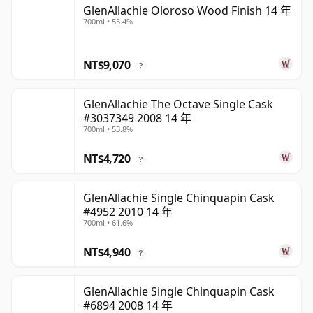
GlenAllachie Oloroso Wood Finish 14 年
700ml • 55.4%
NT$9,070
?
GlenAllachie The Octave Single Cask
#3037349 2008 14 年
700ml • 53.8%
NT$4,720
?
GlenAllachie Single Chinquapin Cask
#4952 2010 14 年
700ml • 61.6%
NT$4,940
?
GlenAllachie Single Chinquapin Cask
#6894 2008 14 年