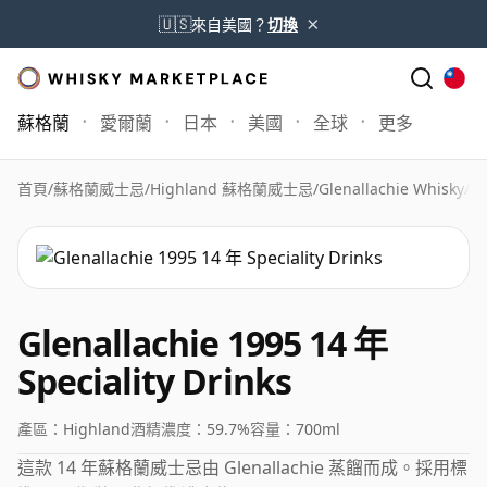
×
🇺🇸
來自美國？
切換
蘇格蘭
愛爾蘭
日本
美國
全球
更多
首頁
/
蘇格蘭威士忌
/
Highland 蘇格蘭威士忌
/
Glenallachie Whisky
/
Gl
Glenallachie 1995 14 年
Speciality Drinks
產區：
Highland
酒精濃度：
59.7%
容量：
700ml
這款 14 年蘇格蘭威士忌由 Glenallachie 蒸餾而成。採用標