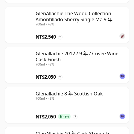
GlenAllachie The Wood Collection -
Amontillado Sherry Single Ma 9 年
700ml • 48%
NT$2,540
?
Glenallachie 2012 / 9 年 / Cuvee Wine
Cask Finish
700ml • 48%
NT$2,050
?
Glenallachie 8 年 Scottish Oak
700ml • 48%
NT$2,050
省 15%
?
GlenAllachie 10 年 Cask Strength -