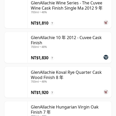
GlenAllachie Wine Series - The Cuvee
Wine Cask Finish Single Ma 2012 9 年
700ml • 48%
NT$1,810
?
GlenAllachie 10 年 2012 - Cuvee Cask
Finish
700ml • 48%
NT$1,830
?
GlenAllachie Koval Rye Quarter Cask
Wood Finish 8 年
700ml • 48%
NT$1,920
?
GlenAllachie Hungarian Virgin Oak
Finish 7 年