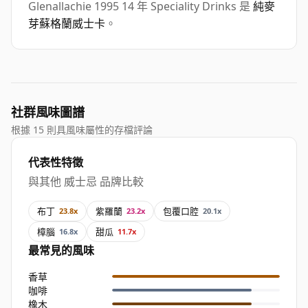
Glenallachie 1995 14 年 Speciality Drinks 是
純麥
芽蘇格蘭威士卡
。
社群風味圖譜
根據 15 則具風味屬性的存檔評論
代表性特徵
與其他 威士忌 品牌比較
布丁
紫羅蘭
包覆口腔
23.8x
23.2x
20.1x
樟腦
甜瓜
16.8x
11.7x
最常見的風味
香草
咖啡
橡木