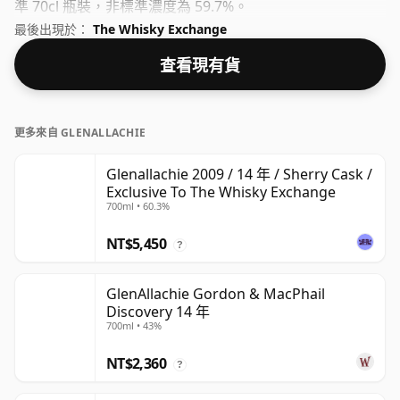
準 70cl 瓶裝，非標準濃度為 59.7%。
最後出現於：
The Whisky Exchange
查看現有貨
更多來自 GLENALLACHIE
Glenallachie 2009 / 14 年 / Sherry Cask /
Exclusive To The Whisky Exchange
700ml • 60.3%
NT$5,450
?
GlenAllachie Gordon & MacPhail
Discovery 14 年
700ml • 43%
NT$2,360
?