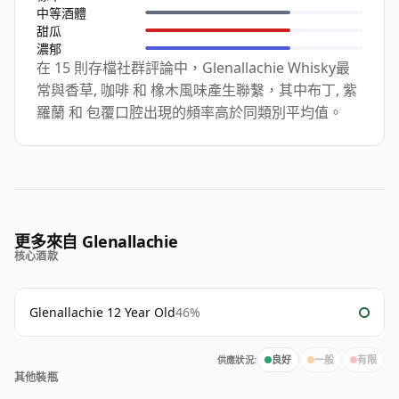
中等酒體
甜瓜
濃郁
在 15 則存檔社群評論中，Glenallachie Whisky最
常與香草, 咖啡 和 橡木風味產生聯繫，其中布丁, 紫
羅蘭 和 包覆口腔出現的頻率高於同類別平均值。
更多來自 Glenallachie
核心酒款
Glenallachie 12 Year Old
46%
供應狀況:
良好
一般
有限
其他裝瓶