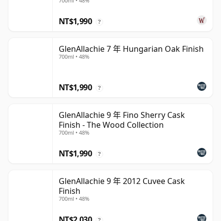
700ml • 48%
NT$1,990
?
GlenAllachie 7 年 Hungarian Oak Finish
700ml • 48%
NT$1,990
?
GlenAllachie 9 年 Fino Sherry Cask
Finish - The Wood Collection
700ml • 48%
NT$1,990
?
GlenAllachie 9 年 2012 Cuvee Cask
Finish
700ml • 48%
NT$2,030
?