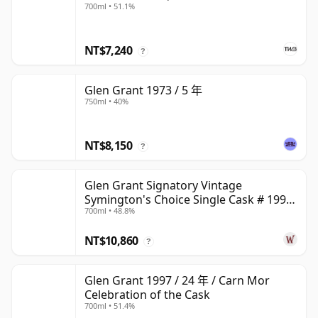
700ml • 51.1%
NT$7,240
?
Glen Grant 1973 / 5 年
750ml • 40%
NT$8,150
?
Glen Grant Signatory Vintage
Symington's Choice Single Cask # 1995
700ml • 48.8%
30 年
NT$10,860
?
Glen Grant 1997 / 24 年 / Carn Mor
Celebration of the Cask
700ml • 51.4%