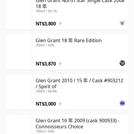
Glen Grant North Star Single Cask 2008
18 年
700ml • 56.1%
NT$3,800
?
Glen Grant 18 年 Rare Edition
700ml • 43%
NT$3,870
?
Glen Grant 2010 / 15 年 / Cask #903212
/ Spirit of
700ml • 60.4%
NT$3,000
?
Glen Grant 16 年 2009 (cask 900933) -
Connoisseurs Choice
700ml • 56%