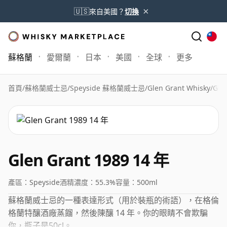
×
🇺🇸
來自美國？
切換
蘇格蘭
愛爾蘭
日本
美國
全球
更多
首頁
/
蘇格蘭威士忌
/
Speyside 蘇格蘭威士忌
/
Glen Grant Whisky
/
Gle
Glen Grant 1989 14 年
產區：
Speyside
酒精濃度：
55.3%
容量：
500ml
蘇格蘭威士忌的一種表達形式（用於裝瓶的術語），在格倫
格蘭特釀酒廠蒸餾，然後陳釀 14 年。你的眼睛不會欺騙
你，瓶子是50cl。