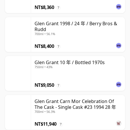
NT$8,360
?
Glen Grant 1998 / 24 年 / Berry Bros &
Rudd
700ml • 56.1%
NT$8,400
?
Glen Grant 10 年 / Bottled 1970s
750ml • 43%
NT$9,050
?
Glen Grant Carn Mor Celebration Of
The Cask - Single Cask #23 1994 28 年
700ml • 56.3%
NT$11,940
?