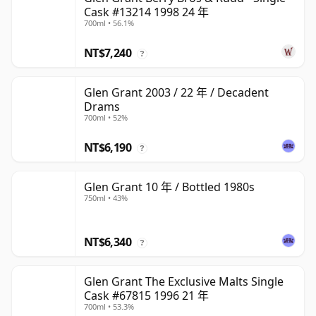
Cask #13214 1998 24 年
700ml • 56.1%
NT$7,240
?
Glen Grant 2003 / 22 年 / Decadent
Drams
700ml • 52%
NT$6,190
?
Glen Grant 10 年 / Bottled 1980s
750ml • 43%
NT$6,340
?
Glen Grant The Exclusive Malts Single
Cask #67815 1996 21 年
700ml • 53.3%