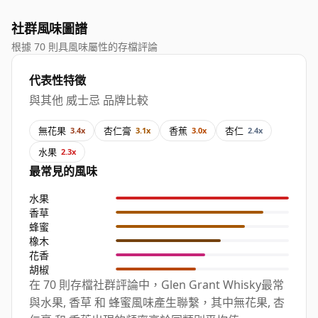
社群風味圖譜
根據 70 則具風味屬性的存檔評論
代表性特徵
與其他 威士忌 品牌比較
無花果
杏仁膏
香蕉
杏仁
3.4x
3.1x
3.0x
2.4x
水果
2.3x
最常見的風味
水果
香草
蜂蜜
橡木
花香
胡椒
在 70 則存檔社群評論中，Glen Grant Whisky最常
與水果, 香草 和 蜂蜜風味產生聯繫，其中無花果, 杏