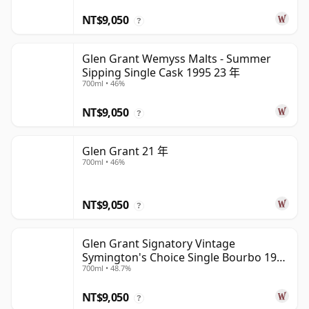
NT$9,050
?
Glen Grant Wemyss Malts - Summer
Sipping Single Cask 1995 23 年
700ml • 46%
NT$9,050
?
Glen Grant 21 年
700ml • 46%
NT$9,050
?
Glen Grant Signatory Vintage
Symington's Choice Single Bourbo 1995
700ml • 48.7%
30 年
NT$9,050
?