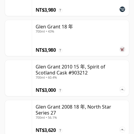
NT$3,980
?
Glen Grant 18 年
700ml • 43%
NT$3,980
?
Glen Grant 2010 15 年, Spirit of
Scotland Cask #903212
700ml • 60.4%
NT$3,000
?
Glen Grant 2008 18 年, North Star
Series 27
700ml • 56.1%
NT$3,620
?