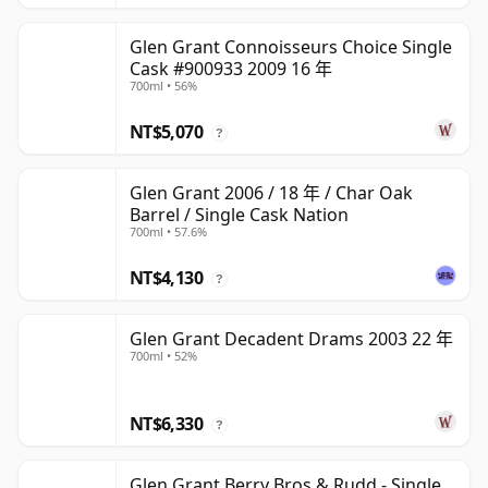
Glen Grant Connoisseurs Choice Single
Cask #900933 2009 16 年
700ml • 56%
NT$5,070
?
Glen Grant 2006 / 18 年 / Char Oak
Barrel / Single Cask Nation
700ml • 57.6%
NT$4,130
?
Glen Grant Decadent Drams 2003 22 年
700ml • 52%
NT$6,330
?
Glen Grant Berry Bros & Rudd - Single