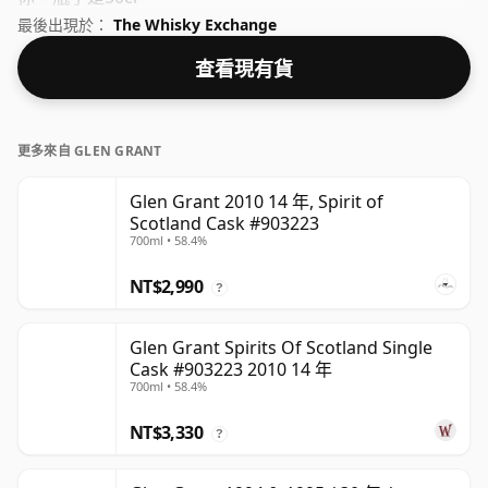
最後出現於：
The Whisky Exchange
查看現有貨
更多來自 GLEN GRANT
Glen Grant 2010 14 年, Spirit of
Scotland Cask #903223
700ml • 58.4%
NT$2,990
?
Glen Grant Spirits Of Scotland Single
Cask #903223 2010 14 年
700ml • 58.4%
NT$3,330
?