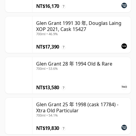
NT$16,170
?
Glen Grant 1991 30 年, Douglas Laing
XOP 2021, Cask 15427
700ml • 46.9%
NT$17,390
?
Glen Grant 28 年 1994 Old & Rare
700ml • 53.6%
NT$13,580
?
Glen Grant 25 年 1998 (cask 17784) -
Xtra Old Particular
700ml • 54.1%
NT$19,830
?