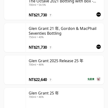
The Octave 2021 Bottling with Box -
700ml • 54.5%
Cask 4427569
NT$21,730
?
Glen Grant 21 年, Gordon & MacPhail
Seventies Bottling
750ml • 40%
NT$21,730
?
Glen Grant 2025 Release 25 年
700ml • 46%
NT$22,640
免運費
?
Glen Grant 25 年
700ml • 46%