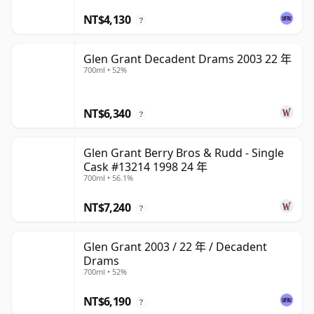
NT$4,130
?
Glen Grant Decadent Drams 2003 22 年
700ml • 52%
NT$6,340
?
Glen Grant Berry Bros & Rudd - Single
Cask #13214 1998 24 年
700ml • 56.1%
NT$7,240
?
Glen Grant 2003 / 22 年 / Decadent
Drams
700ml • 52%
NT$6,190
?