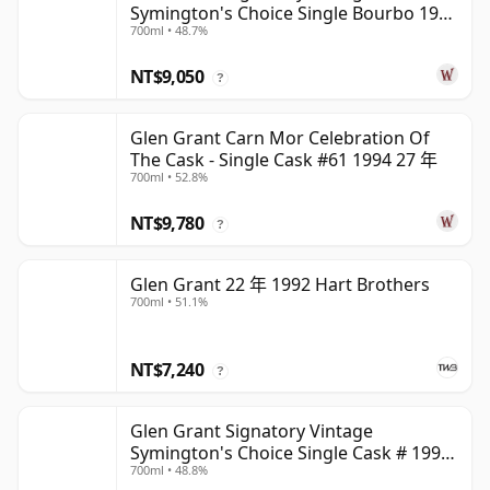
Symington's Choice Single Bourbo 1995
700ml • 48.7%
30 年
NT$9,050
?
Glen Grant Carn Mor Celebration Of
The Cask - Single Cask #61 1994 27 年
700ml • 52.8%
NT$9,780
?
Glen Grant 22 年 1992 Hart Brothers
700ml • 51.1%
NT$7,240
?
Glen Grant Signatory Vintage
Symington's Choice Single Cask # 1995
700ml • 48.8%
30 年