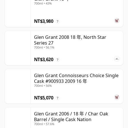
700ml • 43%
NT$3,980
?
Glen Grant 2008 18 年, North Star
Series 27
700ml • 56.1%
NT$3,620
?
Glen Grant Connoisseurs Choice Single
Cask #900933 2009 16 年
700ml • 56%
NT$5,070
?
Glen Grant 2006 / 18 年 / Char Oak
Barrel / Single Cask Nation
700ml • 57.6%