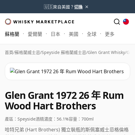
×
🇺🇸
來自美國？
切換
蘇格蘭
愛爾蘭
日本
美國
全球
更多
首頁
/
蘇格蘭威士忌
/
Speyside 蘇格蘭威士忌
/
Glen Grant Whisky
/
Gle
Glen Grant 1972 26 年 Rum
Wood Hart Brothers
產區：
Speyside
酒精濃度：
56.1%
容量：
700ml
哈特兄弟 (Hart Brothers) 獨立裝瓶的斯佩塞威士忌格倫格