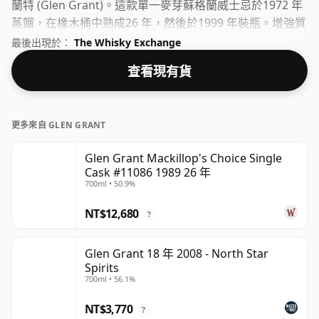
蘭特 (Glen Grant)。這款單一麥芽蘇格蘭威士忌於1972 年
蒸餾，在橡木桶中熟成26 年，然後於1999 年裝瓶。增強質
地並打開精神。
最後出現於：
The Whisky Exchange
查看現有貨
更多來自 GLEN GRANT
Glen Grant Mackillop's Choice Single
Cask #11086 1989 26 年
700ml • 50.9%
NT$12,680
?
Glen Grant 18 年 2008 - North Star
Spirits
700ml • 56.1%
NT$3,770
?