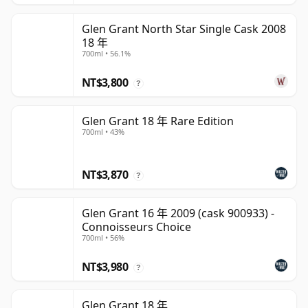
Glen Grant North Star Single Cask 2008
18 年
700ml • 56.1%
NT$3,800
?
Glen Grant 18 年 Rare Edition
700ml • 43%
NT$3,870
?
Glen Grant 16 年 2009 (cask 900933) -
Connoisseurs Choice
700ml • 56%
NT$3,980
?
Glen Grant 18 年