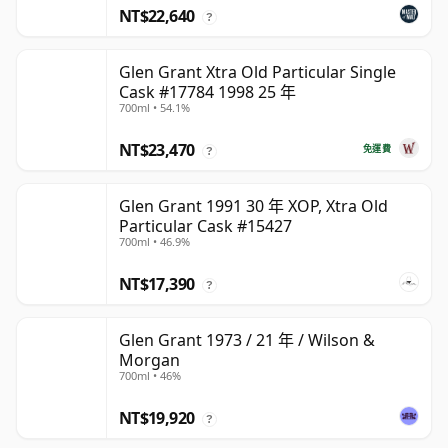
NT$22,640
?
Glen Grant Xtra Old Particular Single
Cask #17784 1998 25 年
700ml • 54.1%
NT$23,470
免運費
?
Glen Grant 1991 30 年 XOP, Xtra Old
Particular Cask #15427
700ml • 46.9%
NT$17,390
?
Glen Grant 1973 / 21 年 / Wilson &
Morgan
700ml • 46%
NT$19,920
?