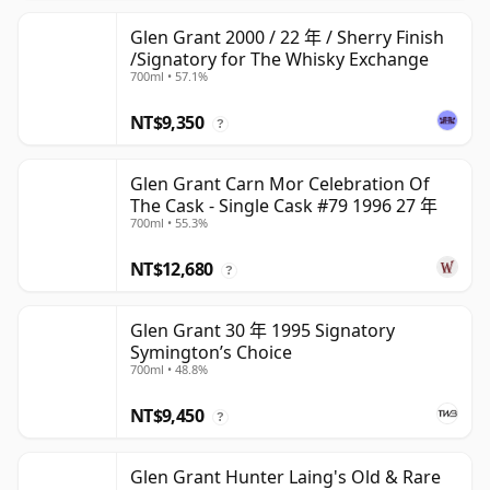
Glen Grant 2000 / 22 年 / Sherry Finish
/Signatory for The Whisky Exchange
700ml • 57.1%
NT$9,350
?
Glen Grant Carn Mor Celebration Of
The Cask - Single Cask #79 1996 27 年
700ml • 55.3%
NT$12,680
?
Glen Grant 30 年 1995 Signatory
Symington’s Choice
700ml • 48.8%
NT$9,450
?
Glen Grant Hunter Laing's Old & Rare