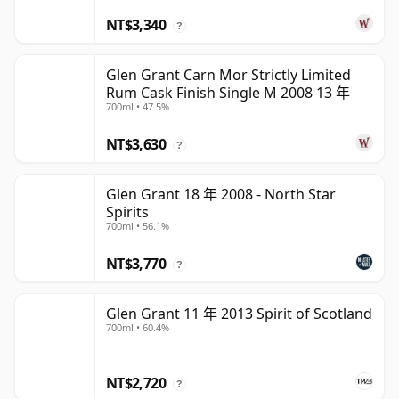
NT$3,340
?
Glen Grant Carn Mor Strictly Limited
Rum Cask Finish Single M 2008 13 年
700ml • 47.5%
NT$3,630
?
Glen Grant 18 年 2008 - North Star
Spirits
700ml • 56.1%
NT$3,770
?
Glen Grant 11 年 2013 Spirit of Scotland
700ml • 60.4%
NT$2,720
?