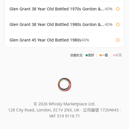
Glen Grant 38 Year Old Bottled 1970s Gordon & Macphail
40%
Glen Grant 38 Year Old Bottled 1980s Gordon & Macphail
40%
Glen Grant 45 Year Old Bottled 1980s
40%
供應狀況:
良好
一般
有限
© 2026 Whisky Marketplace Ltd.
128 City Road, London, EC1V 2NX, UK ·
公司編號 17204643
·
VAT 519 9116 71