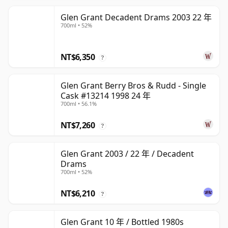
Glen Grant Decadent Drams 2003 22 年
700ml • 52%
NT$6,350
?
Glen Grant Berry Bros & Rudd - Single
Cask #13214 1998 24 年
700ml • 56.1%
NT$7,260
?
Glen Grant 2003 / 22 年 / Decadent
Drams
700ml • 52%
NT$6,210
?
Glen Grant 10 年 / Bottled 1980s