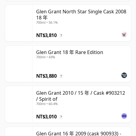
Glen Grant North Star Single Cask 2008
18 年
700ml • 56.1%
NT$3,810
?
Glen Grant 18 年 Rare Edition
700ml • 43%
NT$3,880
?
Glen Grant 2010 / 15 年 / Cask #903212
/ Spirit of
700ml • 60.4%
NT$3,010
?
Glen Grant 16 年 2009 (cask 900933) -