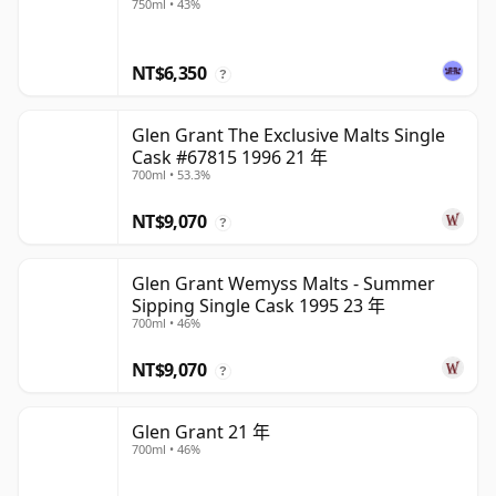
750ml • 43%
NT$6,350
?
Glen Grant The Exclusive Malts Single
Cask #67815 1996 21 年
700ml • 53.3%
NT$9,070
?
Glen Grant Wemyss Malts - Summer
Sipping Single Cask 1995 23 年
700ml • 46%
NT$9,070
?
Glen Grant 21 年
700ml • 46%