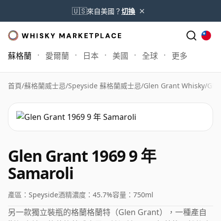
×
🇺🇸
來自美國？
切換
蘇格蘭
愛爾蘭
日本
美國
全球
更多
首頁
/
蘇格蘭威士忌
/
Speyside 蘇格蘭威士忌
/
Glen Grant Whisky
/
Gle
Glen Grant 1969 9 年
Samaroli
產區：
Speyside
酒精濃度：
45.7%
容量：
750ml
另一款獨立裝瓶的格蘭格蘭特（Glen Grant），一種產自