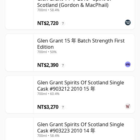
Scotland (Gordon & MacPhail)
700ml • 58.4%
NT$2,720
?
Glen Grant 15 年 Batch Strength First
Edition
700ml • 50%
NT$2,390
?
Glen Grant Spirits Of Scotland Single
Cask #903212 2010 15 年
700ml • 60.4%
NT$3,270
?
Glen Grant Spirits Of Scotland Single
Cask #903223 2010 14 年
700ml • 58.4%