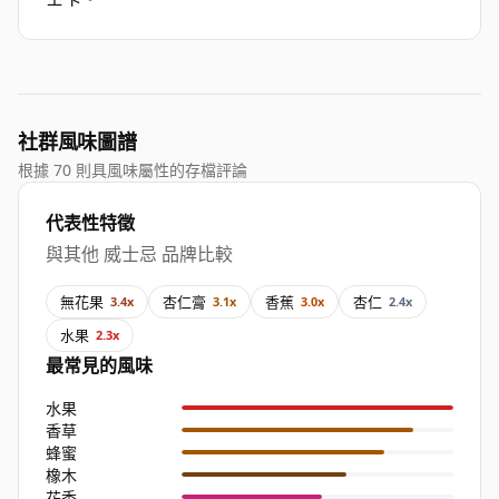
社群風味圖譜
根據 70 則具風味屬性的存檔評論
代表性特徵
與其他 威士忌 品牌比較
無花果
杏仁膏
香蕉
杏仁
3.4x
3.1x
3.0x
2.4x
水果
2.3x
最常見的風味
水果
香草
蜂蜜
橡木
花香