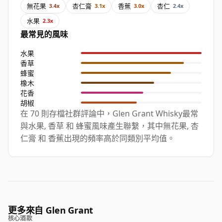
無花果
杏仁膏
香蕉
杏仁
3.4x
3.1x
3.0x
2.4x
水果
2.3x
最常見的風味
水果
香草
蜂蜜
橡木
花香
胡椒
在 70 則存檔社群評論中，Glen Grant Whisky最常
與水果, 香草 和 蜂蜜風味產生聯繫，其中無花果, 杏
仁膏 和 香蕉出現的頻率高於同類別平均值。
更多來自 Glen Grant
核心酒款