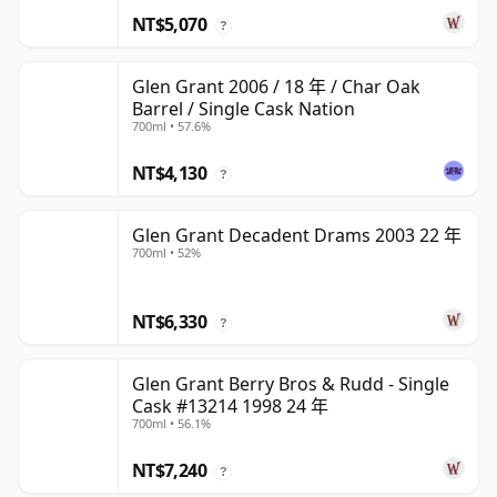
NT$5,070
?
Glen Grant 2006 / 18 年 / Char Oak
Barrel / Single Cask Nation
700ml • 57.6%
NT$4,130
?
Glen Grant Decadent Drams 2003 22 年
700ml • 52%
NT$6,330
?
Glen Grant Berry Bros & Rudd - Single
Cask #13214 1998 24 年
700ml • 56.1%
NT$7,240
?