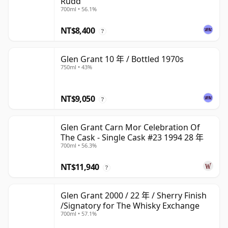
Rudd
700ml • 56.1%
NT$8,400
?
Glen Grant 10 年 / Bottled 1970s
750ml • 43%
NT$9,050
?
Glen Grant Carn Mor Celebration Of
The Cask - Single Cask #23 1994 28 年
700ml • 56.3%
NT$11,940
?
Glen Grant 2000 / 22 年 / Sherry Finish
/Signatory for The Whisky Exchange
700ml • 57.1%