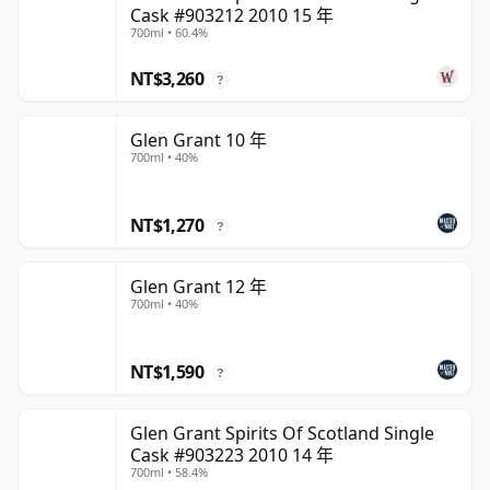
Cask #903212 2010 15 年
700ml • 60.4%
NT$3,260
?
Glen Grant 10 年
700ml • 40%
NT$1,270
?
Glen Grant 12 年
700ml • 40%
NT$1,590
?
Glen Grant Spirits Of Scotland Single
Cask #903223 2010 14 年
700ml • 58.4%