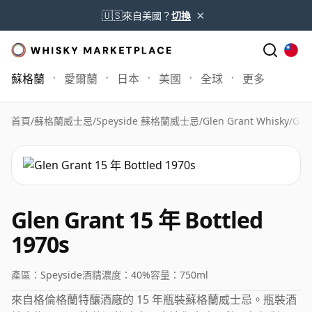
×
🇺🇸
來自美國？
切換
蘇格蘭
愛爾蘭
日本
美國
全球
更多
首頁
/
蘇格蘭威士忌
/
Speyside 蘇格蘭威士忌
/
Glen Grant Whisky
/
Gle
Glen Grant 15 年 Bottled
1970s
產區：
Speyside
酒精濃度：
40%
容量：
750ml
來自格倫格蘭特釀酒廠的 15 年瓶裝蘇格蘭威士忌。瓶裝酒