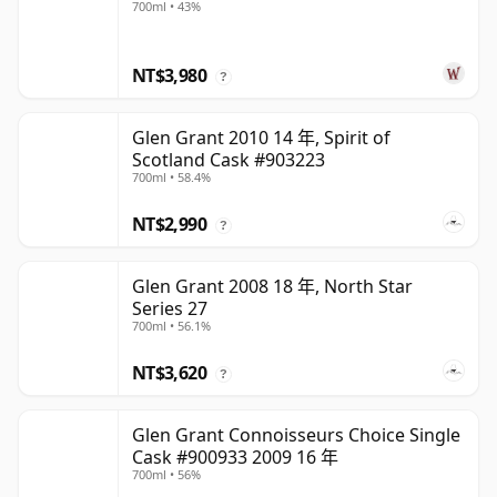
700ml • 43%
NT$3,980
?
Glen Grant 2010 14 年, Spirit of
Scotland Cask #903223
700ml • 58.4%
NT$2,990
?
Glen Grant 2008 18 年, North Star
Series 27
700ml • 56.1%
NT$3,620
?
Glen Grant Connoisseurs Choice Single
Cask #900933 2009 16 年
700ml • 56%