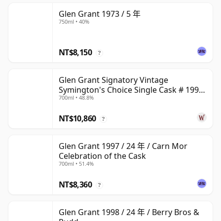
Glen Grant 1973 / 5 年
750ml • 40%
NT$8,150
?
Glen Grant Signatory Vintage
Symington's Choice Single Cask # 1995
700ml • 48.8%
30 年
NT$10,860
?
Glen Grant 1997 / 24 年 / Carn Mor
Celebration of the Cask
700ml • 51.4%
NT$8,360
?
Glen Grant 1998 / 24 年 / Berry Bros &