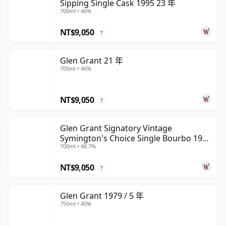
Sipping Single Cask 1995 23 年
700ml • 46%
NT$9,050
?
Glen Grant 21 年
700ml • 46%
NT$9,050
?
Glen Grant Signatory Vintage
Symington's Choice Single Bourbo 1995
700ml • 48.7%
30 年
NT$9,050
?
Glen Grant 1979 / 5 年
750ml • 40%