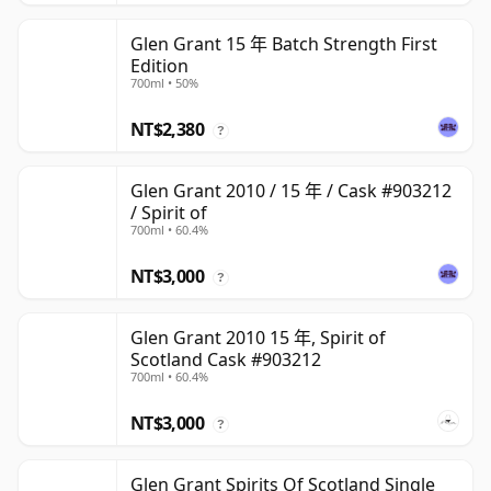
Glen Grant 15 年 Batch Strength First
Edition
700ml • 50%
NT$2,380
?
Glen Grant 2010 / 15 年 / Cask #903212
/ Spirit of
700ml • 60.4%
NT$3,000
?
Glen Grant 2010 15 年, Spirit of
Scotland Cask #903212
700ml • 60.4%
NT$3,000
?
Glen Grant Spirits Of Scotland Single