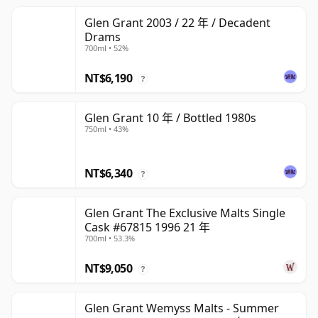
Glen Grant 2003 / 22 年 / Decadent
Drams
700ml • 52%
NT$6,190
?
Glen Grant 10 年 / Bottled 1980s
750ml • 43%
NT$6,340
?
Glen Grant The Exclusive Malts Single
Cask #67815 1996 21 年
700ml • 53.3%
NT$9,050
?
Glen Grant Wemyss Malts - Summer