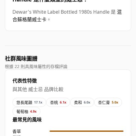
Dewar's White Label Bottled 1980s Handle 是
混
合蘇格蘭威士卡
。
社群風味圖譜
根據 22 則具風味屬性的存檔評論
代表性特徵
與其他 威士忌 品牌比較
悠長尾韻
杏桃
柔和
杏仁膏
17.1x
6.1x
6.0x
5.0x
葡萄柚
4.9x
最常見的風味
香草