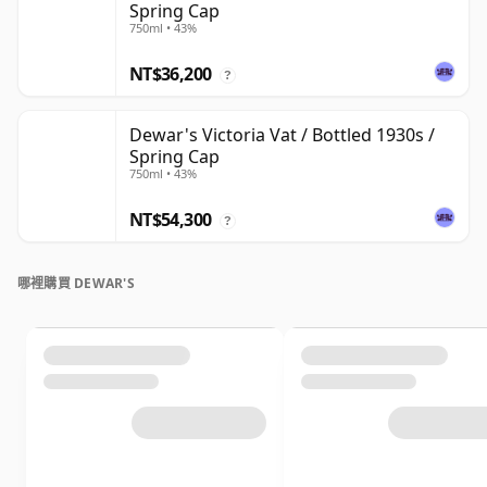
Spring Cap
750ml • 43%
NT$36,200
?
Dewar's Victoria Vat / Bottled 1930s /
Spring Cap
750ml • 43%
NT$54,300
?
哪裡購買 DEWAR'S