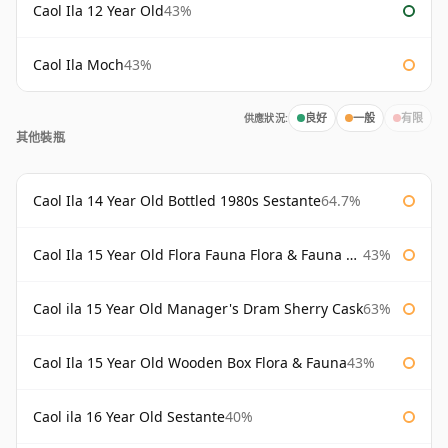
Caol Ila 12 Year Old
43%
Caol Ila Moch
43%
供應狀況:
良好
一般
有限
其他裝瓶
Caol Ila 14 Year Old Bottled 1980s Sestante
64.7%
Caol Ila 15 Year Old Flora Fauna Flora & Fauna Flora
43%
Caol ila 15 Year Old Manager's Dram Sherry Cask
63%
Caol Ila 15 Year Old Wooden Box Flora & Fauna
43%
Caol ila 16 Year Old Sestante
40%