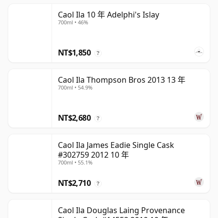
Caol Ila 10 年 Adelphi's Islay
700ml • 46%
NT$1,850
?
Caol Ila Thompson Bros 2013 13 年
700ml • 54.9%
NT$2,680
?
Caol Ila James Eadie Single Cask
#302759 2012 10 年
700ml • 55.1%
NT$2,710
?
Caol Ila Douglas Laing Provenance