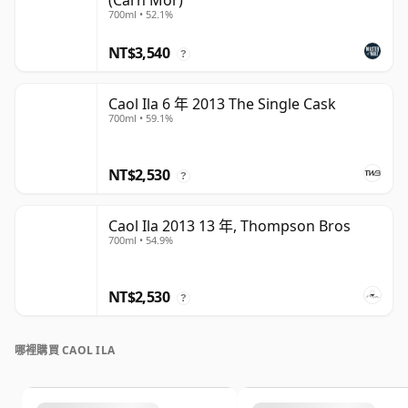
(Carn Mor)
700ml • 52.1%
NT$3,540
?
Caol Ila 6 年 2013 The Single Cask
700ml • 59.1%
NT$2,530
?
Caol Ila 2013 13 年, Thompson Bros
700ml • 54.9%
NT$2,530
?
哪裡購買 CAOL ILA