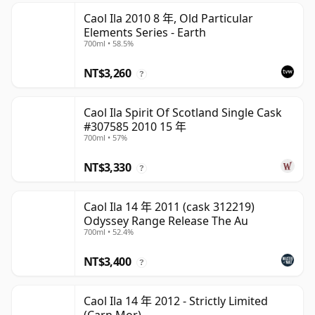
Caol Ila 2010 8 年, Old Particular
Elements Series - Earth
700ml • 58.5%
NT$3,260
?
Caol Ila Spirit Of Scotland Single Cask
#307585 2010 15 年
700ml • 57%
NT$3,330
?
Caol Ila 14 年 2011 (cask 312219)
Odyssey Range Release The Au
700ml • 52.4%
NT$3,400
?
Caol Ila 14 年 2012 - Strictly Limited