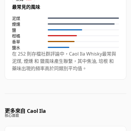
最常見的風味
泥煤
煙燻
鹽
柑橘
香草
鹽水
在 252 則存檔社群評論中，Caol Ila Whisky最常與
泥煤, 煙燻 和 鹽風味產生聯繫，其中焦油, 培根 和
藥味出現的頻率高於同類別平均值。
更多來自 Caol Ila
核心酒款