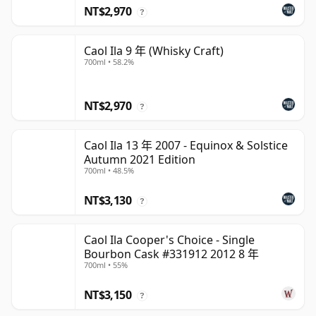
NT$2,970
?
Caol Ila 9 年 (Whisky Craft)
700ml • 58.2%
NT$2,970
?
Caol Ila 13 年 2007 - Equinox & Solstice
Autumn 2021 Edition
700ml • 48.5%
NT$3,130
?
Caol Ila Cooper's Choice - Single
Bourbon Cask #331912 2012 8 年
700ml • 55%
NT$3,150
?