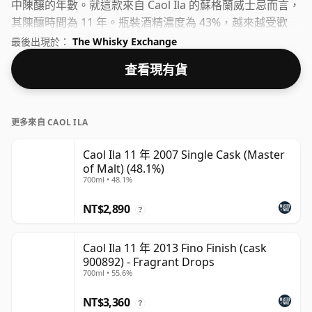
中陳釀的年數。就這款來自 Caol Ila 的蘇格蘭威士忌而言，
其陳釀時間為 11 年。瓶裝酒精濃度為 43%，越來越受歡
迎，這是一種值得尊敬的飲用酒精度。
最後出現於：
The Whisky Exchange
查看現有貨
更多來自 CAOL ILA
Caol Ila 11 年 2007 Single Cask (Master
of Malt) (48.1%)
700ml • 48.1%
NT$2,890
?
Caol Ila 11 年 2013 Fino Finish (cask
900892) - Fragrant Drops
700ml • 55.6%
NT$3,360
?