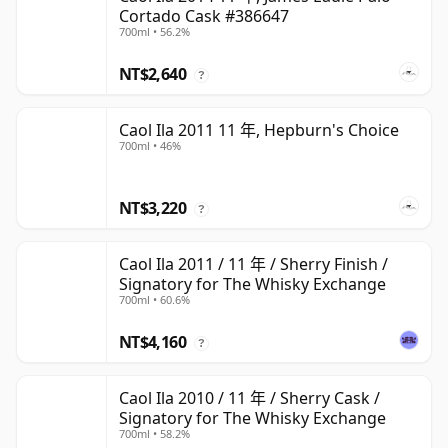
Cortado Cask #386647
700ml • 56.2%
NT$2,640
?
Caol Ila 2011 11 年, Hepburn's Choice
700ml • 46%
NT$3,220
?
Caol Ila 2011 / 11 年 / Sherry Finish /
Signatory for The Whisky Exchange
700ml • 60.6%
NT$4,160
?
Caol Ila 2010 / 11 年 / Sherry Cask /
Signatory for The Whisky Exchange
700ml • 58.2%