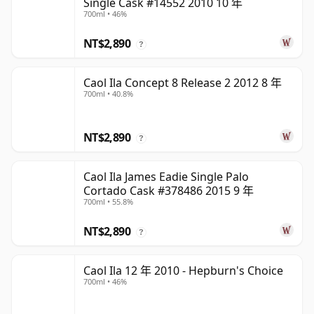
Single Cask #14552 2010 10 年
700ml • 46%
NT$2,890
?
Caol Ila Concept 8 Release 2 2012 8 年
700ml • 40.8%
NT$2,890
?
Caol Ila James Eadie Single Palo
Cortado Cask #378486 2015 9 年
700ml • 55.8%
NT$2,890
?
Caol Ila 12 年 2010 - Hepburn's Choice
700ml • 46%