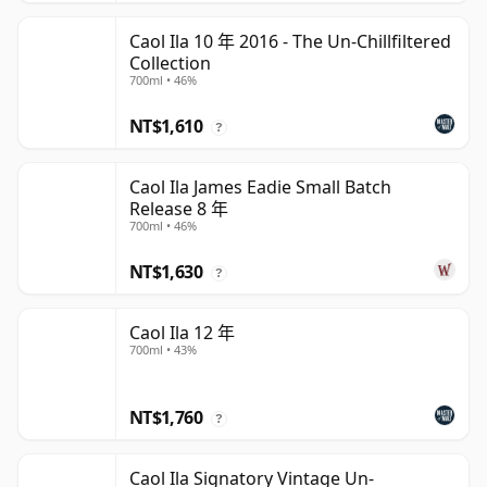
Caol Ila 10 年 2016 - The Un-Chillfiltered
Collection
700ml • 46%
NT$1,610
?
Caol Ila James Eadie Small Batch
Release 8 年
700ml • 46%
NT$1,630
?
Caol Ila 12 年
700ml • 43%
NT$1,760
?
Caol Ila Signatory Vintage Un-