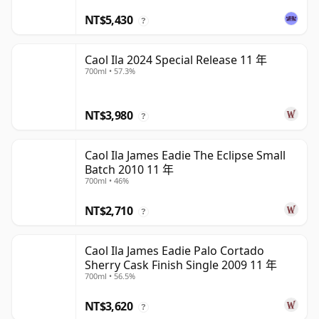
NT$5,430
?
Caol Ila 2024 Special Release 11 年
700ml • 57.3%
NT$3,980
?
Caol Ila James Eadie The Eclipse Small
Batch 2010 11 年
700ml • 46%
NT$2,710
?
Caol Ila James Eadie Palo Cortado
Sherry Cask Finish Single 2009 11 年
700ml • 56.5%
NT$3,620
?