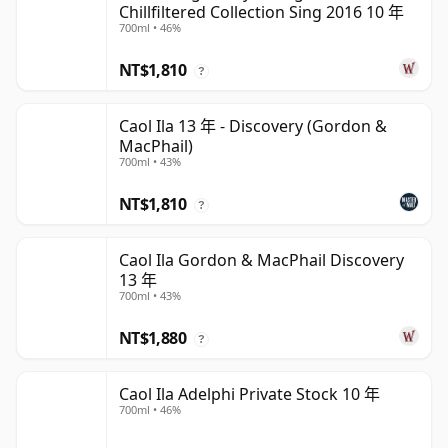
Chillfiltered Collection Sing 2016 10 年
700ml • 46%
NT$1,810
?
Caol Ila 13 年 - Discovery (Gordon &
MacPhail)
700ml • 43%
NT$1,810
?
Caol Ila Gordon & MacPhail Discovery
13 年
700ml • 43%
NT$1,880
?
Caol Ila Adelphi Private Stock 10 年
700ml • 46%