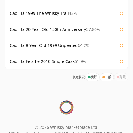
Caol Ila 1999 The Whisky Trail
43%
Caol Ila 20 Year Old 150th Anniversary
57.86%
Caol Ila 8 Year Old 1999 Unpeated
64.2%
Caol Ila Feis Ile 2010 Single Cask
61.9%
供應狀況:
良好
一般
有限
© 2026 Whisky Marketplace Ltd.