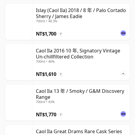
Islay (Caol Ila) 2018 / 8 年 / Palo Cortado
Sherry / James Eadie
700ml • 48.3%
NT$1,700
?
Caol Ila 2016 10 年, Signatory Vintage
Un-chillfiltered Collection
700ml • 46%
NT$1,610
?
Caol Ila 13 年 / Smoky / G&M Discovery
Range
700ml • 43%
NT$1,770
?
Caol Ila Great Drams Rare Cask Series