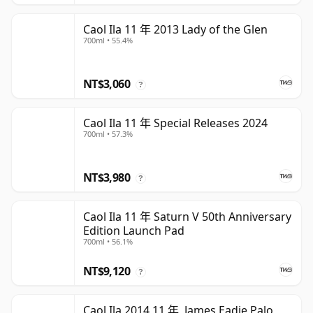
Caol Ila 11 年 2013 Lady of the Glen
700ml • 55.4%
NT$3,060
?
Caol Ila 11 年 Special Releases 2024
700ml • 57.3%
NT$3,980
?
Caol Ila 11 年 Saturn V 50th Anniversary
Edition Launch Pad
700ml • 56.1%
NT$9,120
?
Caol Ila 2014 11 年, James Eadie Palo