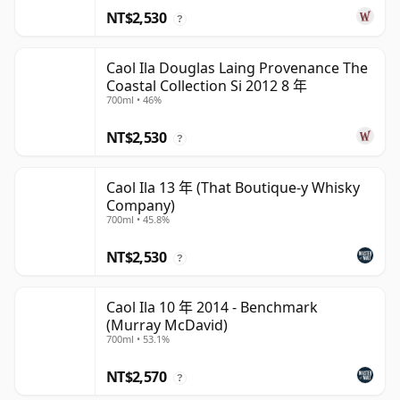
NT$2,530
?
Caol Ila Douglas Laing Provenance The
Coastal Collection Si 2012 8 年
700ml • 46%
NT$2,530
?
Caol Ila 13 年 (That Boutique-y Whisky
Company)
700ml • 45.8%
NT$2,530
?
Caol Ila 10 年 2014 - Benchmark
(Murray McDavid)
700ml • 53.1%
NT$2,570
?