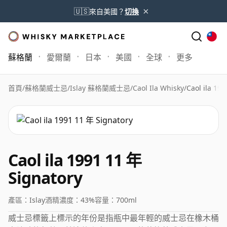
×
🇺🇸
來自美國？
切換
蘇格蘭
愛爾蘭
日本
美國
全球
更多
首頁
/
蘇格蘭威士忌
/
Islay 蘇格蘭威士忌
/
Caol Ila Whisky
/
Caol ila 19
Caol ila 1991 11 年
Signatory
產區：
Islay
酒精濃度：
43%
容量：
700ml
威士忌標籤上標示的年份是指瓶中最年輕的威士忌在橡木桶