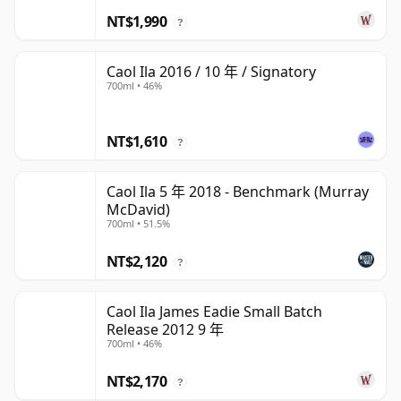
NT$1,990
?
Caol Ila 2016 / 10 年 / Signatory
700ml • 46%
NT$1,610
?
Caol Ila 5 年 2018 - Benchmark (Murray
McDavid)
700ml • 51.5%
NT$2,120
?
Caol Ila James Eadie Small Batch
Release 2012 9 年
700ml • 46%
NT$2,170
?