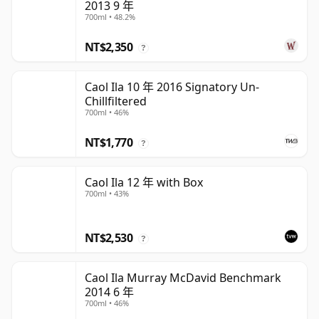
2013 9 年
700ml • 48.2%
NT$2,350
?
Caol Ila 10 年 2016 Signatory Un-
Chillfiltered
700ml • 46%
NT$1,770
?
Caol Ila 12 年 with Box
700ml • 43%
NT$2,530
?
Caol Ila Murray McDavid Benchmark
2014 6 年
700ml • 46%