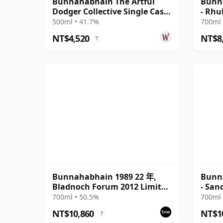
Bunnahabhain The Artful
Bunn
Dodger Collective Single Cask
- Rhu
#3445 1995 25 年
Singl
500ml • 41.7%
700ml 
NT$4,520
NT$8
?
Bunnahabhain 1989 22 年,
Bunn
Bladnoch Forum 2012 Limited
- San
Edition
Cask 
700ml • 50.5%
700ml 
NT$10,860
NT$1
?