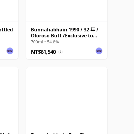
ttled
Bunnahabhain 1990 / 32 年 /
Oloroso Butt /Exclusive to
The Whisky Exchange
700ml • 54.8%
NT$61,540
?