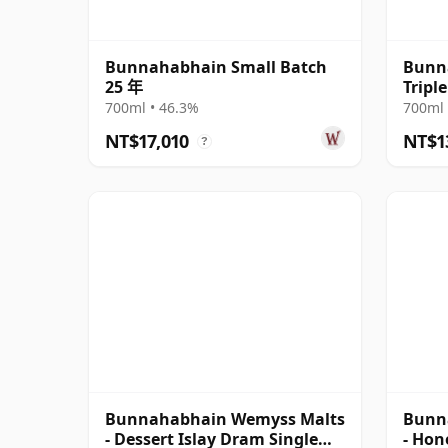
Bunnahabhain Small Batch
Bunna
25 年
Tripl
2024
700ml • 46.3%
700ml 
NT$17,010
NT$1
?
Bunnahabhain Wemyss Malts
Bunn
- Dessert Islay Dram Single
- Hon