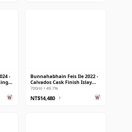
024 -
Bunnahabhain Feis Ile 2022 -
Single
Calvados Cask Finish Islay
Single 1998 23 年
700ml • 49.7%
NT$14,480
?