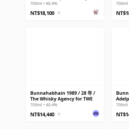
Cask 1988 30 年
1988 
700ml • 46.9%
700ml 
NT$18,100
NT$1
?
Bunnahabhain 1989 / 28 年 /
Bunna
The Whisky Agency for TWE
Adelp
700ml • 40.4%
700ml 
NT$14,440
NT$1
?