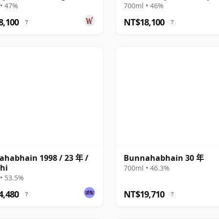
30 年
Single Cask 1988 30 年
• 47%
700ml • 46%
8,100
NT$18,100
?
?
habhain 1998 / 23 年 /
Bunnahabhain 30 年
hi
700ml • 46.3%
• 53.5%
4,480
NT$19,710
?
?