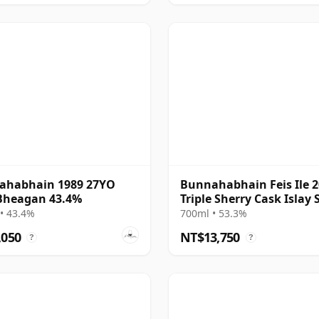
ahabhain 1989 27YO
Bunnahabhain Feis Ile 2
Bheagan 43.4%
Triple Sherry Cask Islay 
Ma 1999 23 年
• 43.4%
700ml • 53.3%
,050
NT$13,750
?
?