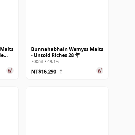
Malts
Bunnahabhain Wemyss Malts
le
- Untold Riches 28 年
700ml • 49.1%
NT$16,290
?