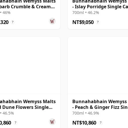
ahabhain Wemyss Malts
Bunnahabhain Wemyss 
barb Crumble & Cream
- Islay Porridge Single C
e Cask 1990 28 年
1990 28 年
• 46%
700ml • 46.2%
,320
NT$9,050
?
?
ahabhain Wemyss Malts
Bunnahabhain Wemyss 
d Dune Flowers Single
- Peach & Ginger Fizz Sin
1990 28 年
Cask 1990 28 年
• 46.5%
700ml • 46.9%
0,860
NT$10,860
?
?