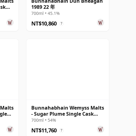
Malts
Bunnahabhain Dun Bheagan
ask
1989 22 年
700ml • 45.1%
NT$10,860
?
Malts
Bunnahabhain Wemyss Malts
gle
- Sugar Plume Single Cask
1997 25 年
700ml • 54%
NT$11,760
?