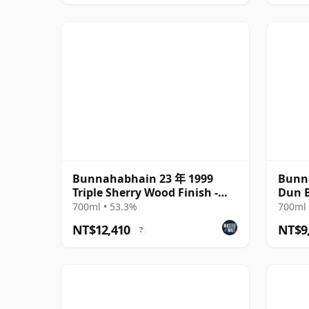
Bunnahabhain 23 年 1999
Bunn
Triple Sherry Wood Finish -
Dun 
Feis Ile 202
700ml • 53.3%
700ml 
NT$12,410
NT$9
?