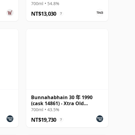
700ml • 54.8%
NT$13,030
?
Bunnahabhain 30 年 1990
(cask 14861) - Xtra Old
Particular The B
700ml • 43.5%
NT$19,730
?