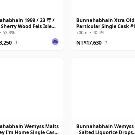
habhain 1999 / 23 年 /
Bunnahabhain Xtra Old
e Sherry Wood Feis Isle
Particular Single Cask #
1990 30 年
• 53.3%
700ml • 40.4%
3,250
NT$17,630
?
?
ahabhain Wemyss Malts
Bunnahabhain Wemyss 
ey I'm Home Single Cask
- Salted Liquorice Drops