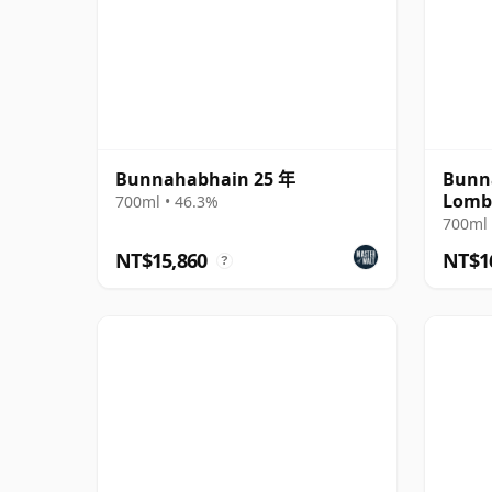
Bunnahabhain 25 年
Bunn
Lomba
700ml • 46.3%
2004 
700ml 
NT$15,860
NT$1
?