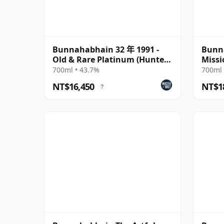
Bunnahabhain 32 年 1991 -
Bunna
Old & Rare Platinum (Hunter
Missi
Laing)
McDa
700ml • 43.7%
700ml 
NT$16,450
NT$1
?