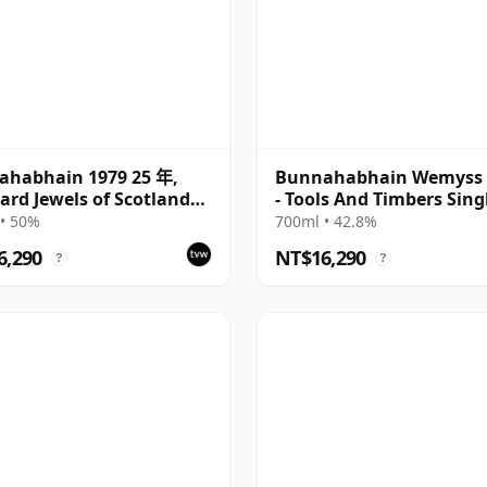
ahabhain 1979 25 年,
Bunnahabhain Wemyss 
rd Jewels of Scotland
- Tools And Timbers Sing
Bottling with Tube
Cask 1987 31 年
• 50%
700ml • 42.8%
6,290
NT$16,290
?
?