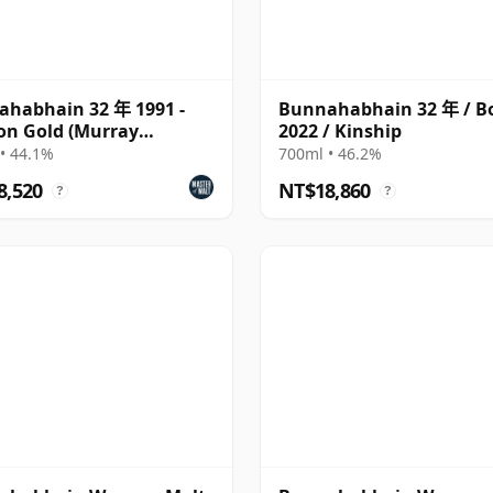
habhain 32 年 1991 -
Bunnahabhain 32 年 / Bo
on Gold (Murray
2022 / Kinship
vid)
• 44.1%
700ml • 46.2%
8,520
NT$18,860
?
?