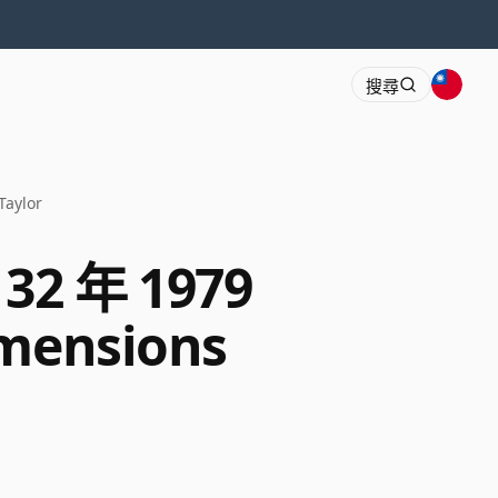
搜尋
Taylor
32 年 1979
imensions