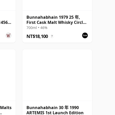
Bunnahabhain 1979 25 年,
14565
First Cask Malt Whisky Circle,
Cask 11889
700ml • 46%
NT$18,100
?
Malts
Bunnahabhain 30 年 1990
ARTEMIS 1st Launch Edition