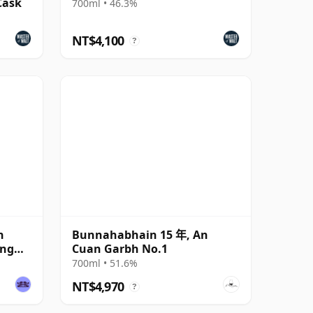
Cask
700ml • 46.3%
NT$4,100
?
n
Bunnahabhain 15 年, An
ing
Cuan Garbh No.1
700ml • 51.6%
NT$4,970
?