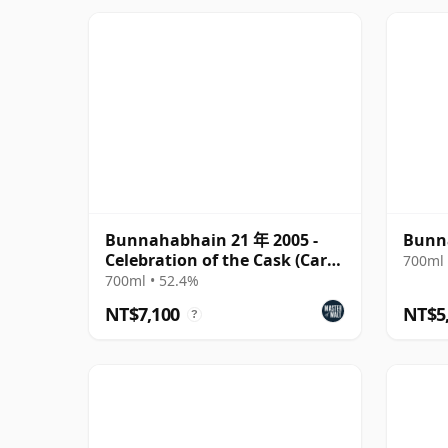
Bunnahabhain 21 年 2005 -
Bunna
Celebration of the Cask (Carn
700ml 
Mor)
700ml • 52.4%
NT$7,100
NT$5
?