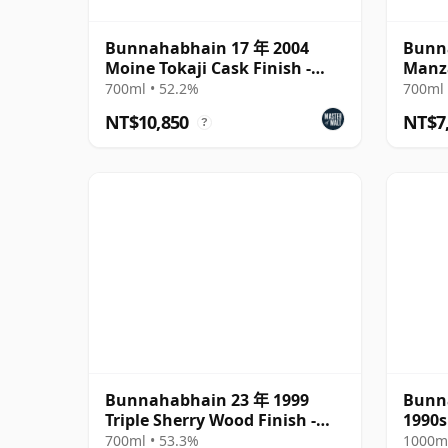
Bunnahabhain 17 年 2004
Bunn
Moine Tokaji Cask Finish -
Manza
Feis Ile 2022
Finis
700ml • 52.2%
700ml 
NT$10,850
NT$7
?
Bunnahabhain 23 年 1999
Bunna
Triple Sherry Wood Finish -
1990s 
Feis Ile 202
700ml • 53.3%
1000ml