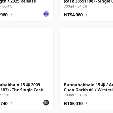
gth / 2025 Release
(cask 38551198) - Single 
• 56.4%
700ml • 54.6%
,960
NT$4,060
?
?
ahabhain 15 年 2009
Bunnahabhain 15 年 / A
 183) - The Single Cask
Cuan Garbh #1 / Wester
Home Collection
• 55%
700ml • 51.6%
,740
NT$5,010
?
?