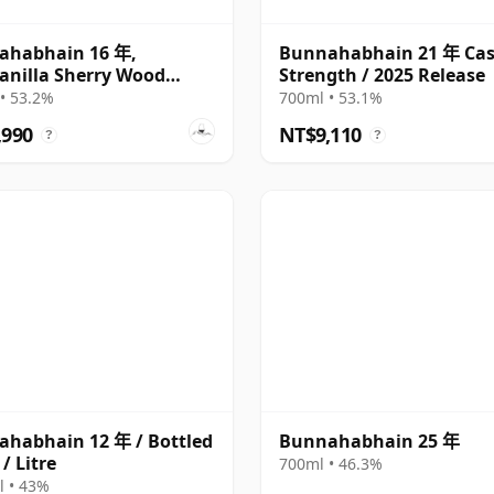
ahabhain 16 年,
Bunnahabhain 21 年 Ca
nilla Sherry Wood
Strength / 2025 Release
h
• 53.2%
700ml • 53.1%
,990
NT$9,110
?
?
habhain 12 年 / Bottled
Bunnahabhain 25 年
/ Litre
700ml • 46.3%
 • 43%