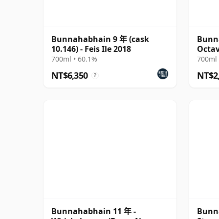
Bunnahabhain 9 年 (cask
Bunna
10.146) - Feis Ile 2018
Octav
Cask 
700ml • 60.1%
700ml 
NT$6,350
NT$2
?
Bunnahabhain 11 年 -
Bunn