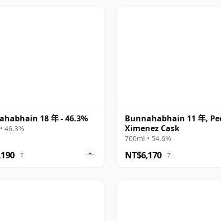
habhain 18 年 - 46.3%
Bunnahabhain 11 年, Pe
Ximenez Cask
• 46.3%
700ml • 54.6%
,190
NT$6,170
?
?