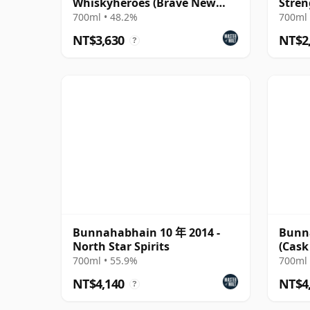
Whiskyheroes (Brave New
Stren
Spirits)
700ml • 48.2%
700ml 
NT$3,630
NT$2
?
Bunnahabhain 10 年 2014 -
Bunn
North Star Spirits
(Cask
700ml • 55.9%
700ml 
NT$4,140
NT$4
?