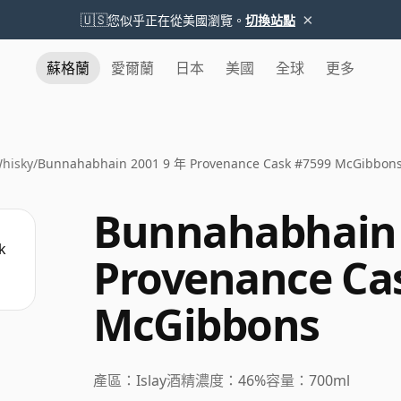
×
🇺🇸
您似乎正在從美國瀏覽。
切換站點
蘇格蘭
愛爾蘭
日本
美國
全球
更多
hisky
/
Bunnahabhain 2001 9 年 Provenance Cask #7599 McGibbon
Bunnahabhain 
Provenance Ca
McGibbons
產區：
Islay
酒精濃度：
46%
容量：
700ml