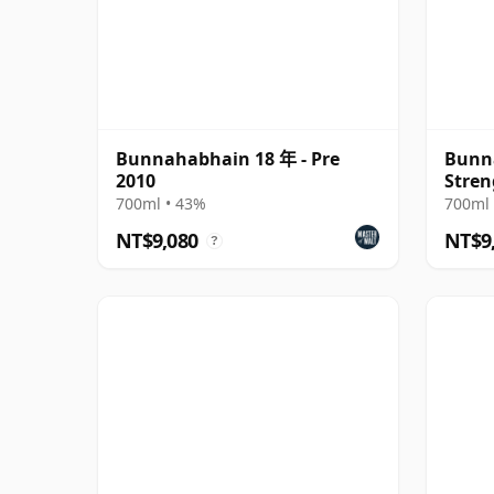
Bunnahabhain 18 年 - Pre
Bunn
2010
Stren
700ml • 43%
700ml 
NT$9,080
NT$9
?