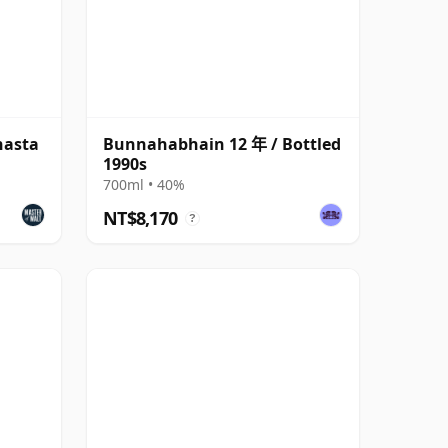
nasta
Bunnahabhain 12 年 / Bottled
1990s
700ml • 40%
NT$8,170
?