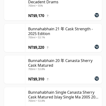
Decadent Drams
700ml • 55%
NT$9,170
?
Bunnahabhain 21 年 Cask Strength -
2025 Edition
700ml • 53.1%
NT$9,220
?
Bunnahabhain 20 年 Canasta Sherry
Cask Matured
700ml • 53.8%
NT$9,310
?
Bunnahabhain Single Canasta Sherry
Cask Matured Islay Single Ma 2005 20
700ml • 53.8%
年