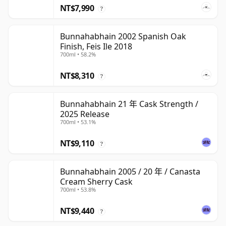
NT$7,990
?
Bunnahabhain 2002 Spanish Oak
Finish, Feis Ile 2018
700ml • 58.2%
NT$8,310
?
Bunnahabhain 21 年 Cask Strength /
2025 Release
700ml • 53.1%
NT$9,110
?
Bunnahabhain 2005 / 20 年 / Canasta
Cream Sherry Cask
700ml • 53.8%
NT$9,440
?