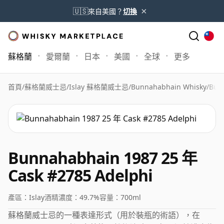
×
🇺🇸
來自美國？
切換
蘇格蘭
愛爾蘭
日本
美國
全球
更多
首頁
/
蘇格蘭威士忌
/
Islay 蘇格蘭威士忌
/
Bunnahabhain Whisky
/
Bun
Bunnahabhain 1987 25 年
Cask #2785 Adelphi
產區：
Islay
酒精濃度：
49.7%
容量：
700ml
蘇格蘭威士忌的一種表達形式（用於裝瓶的術語），在