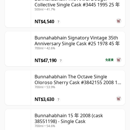
Collective Single Cask #3445 1995 25 年
500ml • 41.7%
NT$4,540
?
Bunnahabhain Signatory Vintage 35th
Anniversary Single Cask #25 1978 45 年
700ml • 42.6%
NT$47,190
免運費
?
Bunnahabhain The Octave Single
Oloroso Sherry Cask #3842155 2008 15
700ml • 53.9%
年
NT$3,630
?
Bunnahabhain 15 年 2008 (cask
38551198) - Single Cask
700ml • 54.6%