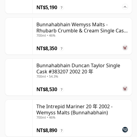
NT$5,190
?
Bunnahabhain Wemyss Malts -
Rhubarb Crumble & Cream Single Cask
700ml • 46%
1990 28 年
NT$8,350
?
Bunnahabhain Duncan Taylor Single
Cask #383207 2002 20 年
700ml • 54.3%
NT$8,530
?
The Intrepid Mariner 20 年 2002 -
Wemyss Malts (Bunnahabhain)
700ml • 46%
NT$8,890
?