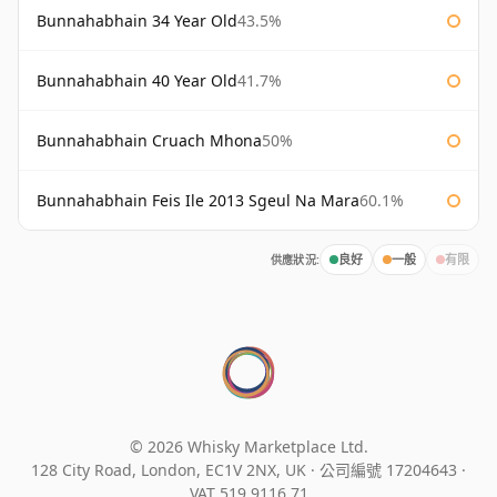
Bunnahabhain 34 Year Old
43.5%
Bunnahabhain 40 Year Old
41.7%
Bunnahabhain Cruach Mhona
50%
Bunnahabhain Feis Ile 2013 Sgeul Na Mara
60.1%
供應狀況:
良好
一般
有限
© 2026 Whisky Marketplace Ltd.
128 City Road, London, EC1V 2NX, UK ·
公司編號 17204643
·
VAT 519 9116 71