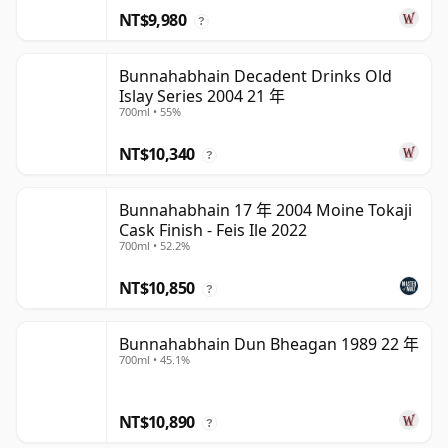
NT$9,980
?
Bunnahabhain Decadent Drinks Old
Islay Series 2004 21 年
700ml • 55%
NT$10,340
?
Bunnahabhain 17 年 2004 Moine Tokaji
Cask Finish - Feis Ile 2022
700ml • 52.2%
NT$10,850
?
Bunnahabhain Dun Bheagan 1989 22 年
700ml • 45.1%
NT$10,890
?