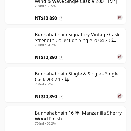
Wind & Wave Single Cask # 2001 19 年
700ml • 56.5%
NT$10,890
?
Bunnahabhain Signatory Vintage Cask
Strength Collection Single 2004 20 年
700ml • 61.2%
NT$10,890
?
Bunnahabhain Single & Single - Single
Cask 2002 17 年
700ml • 54%
NT$10,890
?
Bunnahabhain 16 年, Manzanilla Sherry
Wood Finish
700ml • 53.2%