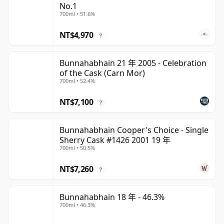
No.1
700ml • 51.6%
NT$4,970
?
Bunnahabhain 21 年 2005 - Celebration
of the Cask (Carn Mor)
700ml • 52.4%
NT$7,100
?
Bunnahabhain Cooper's Choice - Single
Sherry Cask #1426 2001 19 年
700ml • 50.5%
NT$7,260
?
Bunnahabhain 18 年 - 46.3%
700ml • 46.3%