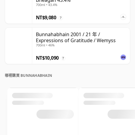
Bheagan 43.4%
700ml • 43.4%
NT$9,080
?
Bunnahabhain 2001 / 21 年 /
Expressions of Gratitude / Wemyss
700ml • 46%
NT$10,090
?
哪裡購買 BUNNAHABHAIN