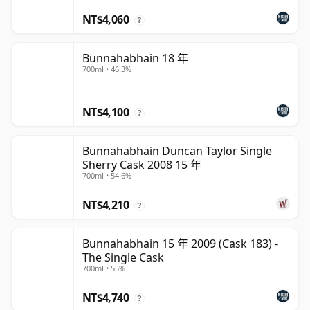
NT$4,060
?
Bunnahabhain 18 年
700ml • 46.3%
NT$4,100
?
Bunnahabhain Duncan Taylor Single
Sherry Cask 2008 15 年
700ml • 54.6%
NT$4,210
?
Bunnahabhain 15 年 2009 (Cask 183) -
The Single Cask
700ml • 55%
NT$4,740
?