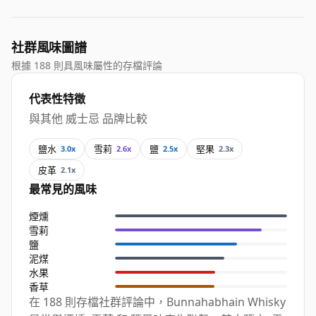
社群風味圖譜
根據 188 則具風味屬性的存檔評論
代表性特徵
與其他 威士忌 品牌比較
鹽水
雪莉
鹽
堅果
3.0x
2.6x
2.5x
2.3x
皮革
2.1x
最常見的風味
煙燻
雪莉
鹽
泥煤
水果
香草
在 188 則存檔社群評論中，Bunnahabhain Whisky