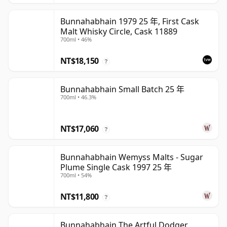
Bunnahabhain 1979 25 年, First Cask
Malt Whisky Circle, Cask 11889
700ml • 46%
NT$18,150
?
Bunnahabhain Small Batch 25 年
700ml • 46.3%
NT$17,060
?
Bunnahabhain Wemyss Malts - Sugar
Plume Single Cask 1997 25 年
700ml • 54%
NT$11,800
?
Bunnahabhain The Artful Dodger