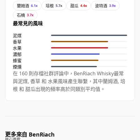
蘭姆酒
培根
甜瓜
波特酒
6.1x
5.7x
4.4x
3.9x
石楠
3.7x
最常見的風味
泥煤
香草
水果
濃郁
蜂蜜
煙燻
在 160 則存檔社群評論中，BenRiach Whisky最常
與泥煤, 香草 和 水果風味產生聯繫，其中蘭姆酒, 培
根 和 甜瓜出現的頻率高於同類別平均值。
更多來自 BenRiach
核心酒款