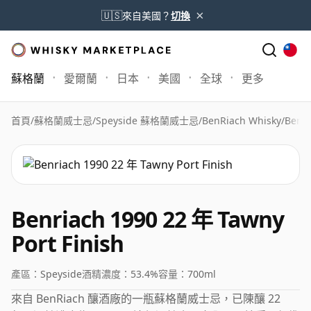
×
🇺🇸
來自美國？
切換
蘇格蘭
愛爾蘭
日本
美國
全球
更多
首頁
/
蘇格蘭威士忌
/
Speyside 蘇格蘭威士忌
/
BenRiach Whisky
/
Benri
Benriach 1990 22 年 Tawny
Port Finish
產區：
Speyside
酒精濃度：
53.4%
容量：
700ml
來自 BenRiach 釀酒廠的一瓶蘇格蘭威士忌，已陳釀 22