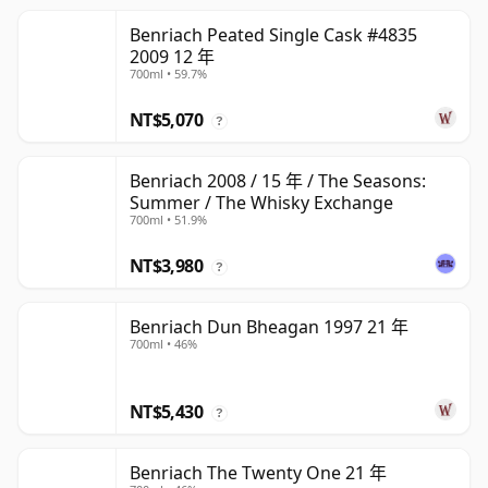
Benriach Peated Single Cask #4835
2009 12 年
700ml • 59.7%
NT$5,070
?
Benriach 2008 / 15 年 / The Seasons:
Summer / The Whisky Exchange
700ml • 51.9%
NT$3,980
?
Benriach Dun Bheagan 1997 21 年
700ml • 46%
NT$5,430
?
Benriach The Twenty One 21 年