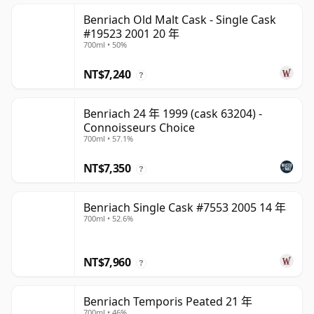
Benriach Old Malt Cask - Single Cask
#19523 2001 20 年
700ml • 50%
NT$7,240
?
Benriach 24 年 1999 (cask 63204) -
Connoisseurs Choice
700ml • 57.1%
NT$7,350
?
Benriach Single Cask #7553 2005 14 年
700ml • 52.6%
NT$7,960
?
Benriach Temporis Peated 21 年
700ml • 46%