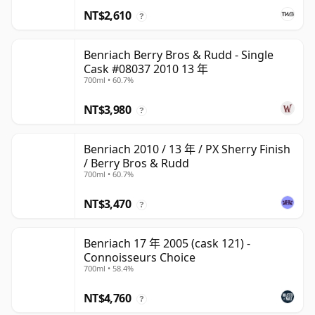
NT$2,610
?
Benriach Berry Bros & Rudd - Single
Cask #08037 2010 13 年
700ml • 60.7%
NT$3,980
?
Benriach 2010 / 13 年 / PX Sherry Finish
/ Berry Bros & Rudd
700ml • 60.7%
NT$3,470
?
Benriach 17 年 2005 (cask 121) -
Connoisseurs Choice
700ml • 58.4%
NT$4,760
?