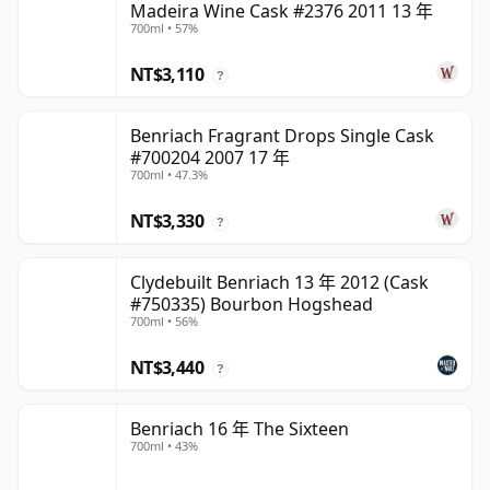
Madeira Wine Cask #2376 2011 13 年
700ml • 57%
NT$3,110
?
Benriach Fragrant Drops Single Cask
#700204 2007 17 年
700ml • 47.3%
NT$3,330
?
Clydebuilt Benriach 13 年 2012 (Cask
#750335) Bourbon Hogshead
700ml • 56%
NT$3,440
?
Benriach 16 年 The Sixteen
700ml • 43%