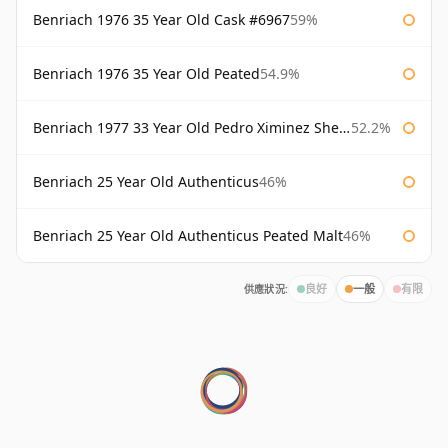
Benriach 1976 35 Year Old Cask #6967
59%
Benriach 1976 35 Year Old Peated
54.9%
Benriach 1977 33 Year Old Pedro Ximinez Sherry Finish
52.2%
Benriach 25 Year Old Authenticus
46%
Benriach 25 Year Old Authenticus Peated Malt
46%
供應狀況:
良好
一般
有限