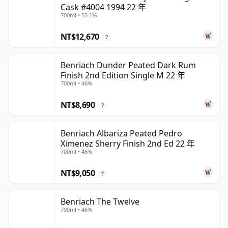
Cask #4004 1994 22 年
700ml • 55.1%
NT$12,670
?
Benriach Dunder Peated Dark Rum
Finish 2nd Edition Single M 22 年
700ml • 46%
NT$8,690
?
Benriach Albariza Peated Pedro
Ximenez Sherry Finish 2nd Ed 22 年
700ml • 46%
NT$9,050
?
Benriach The Twelve
700ml • 46%