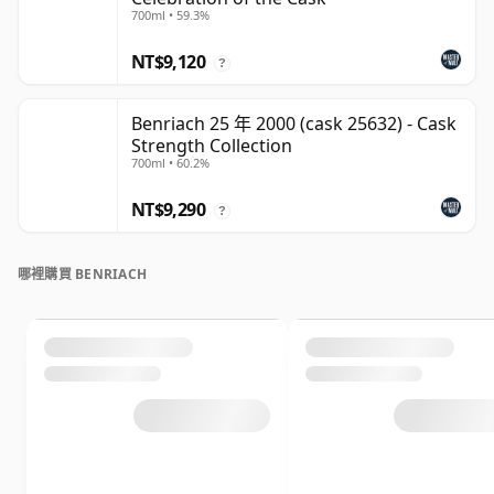
700ml • 59.3%
NT$9,120
?
Benriach 25 年 2000 (cask 25632) - Cask
Strength Collection
700ml • 60.2%
NT$9,290
?
哪裡購買 BENRIACH