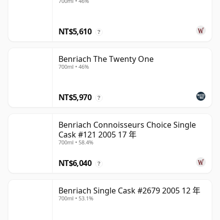
700ml • 46%
NT$5,610
?
Benriach The Twenty One
700ml • 46%
NT$5,970
?
Benriach Connoisseurs Choice Single
Cask #121 2005 17 年
700ml • 58.4%
NT$6,040
?
Benriach Single Cask #2679 2005 12 年
700ml • 53.1%