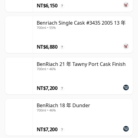
NT$6,150
?
Benriach Single Cask #3435 2005 13 年
700ml • 55%
NT$6,880
?
BenRiach 21 年 Tawny Port Cask Finish
700ml • 46%
NT$7,200
?
BenRiach 18 年 Dunder
700ml • 46%
NT$7,200
?