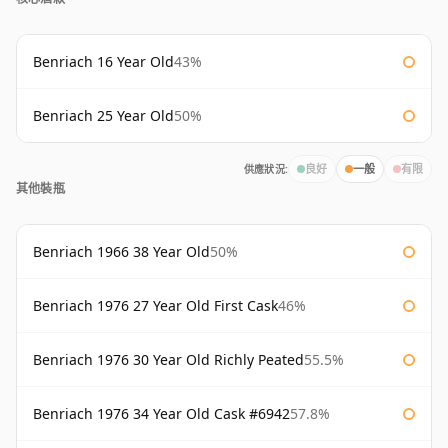
Benriach 16 Year Old
43%
Benriach 25 Year Old
50%
供應狀況:
良好
一般
有限
其他裝瓶
Benriach 1966 38 Year Old
50%
Benriach 1976 27 Year Old First Cask
46%
Benriach 1976 30 Year Old Richly Peated
55.5%
Benriach 1976 34 Year Old Cask #6942
57.8%