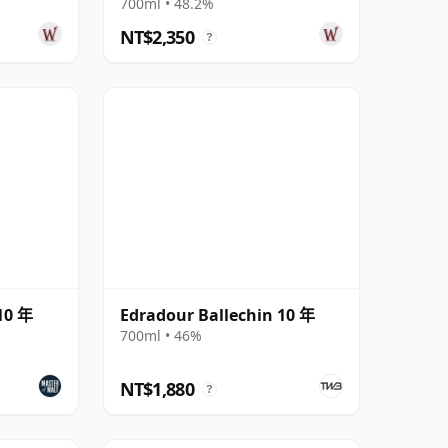
Finish S 2012 13 年
700ml • 48.2%
NT$2,350
?
10 年
Edradour Ballechin 10 年
700ml • 46%
NT$1,880
?