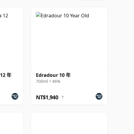
 12 年
Edradour 10 年
700ml • 46%
NT$1,940
?