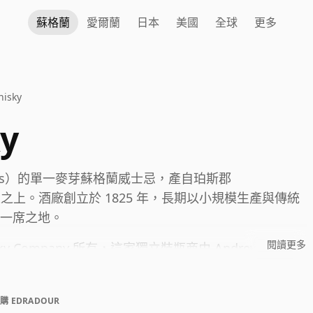
蘇格蘭
愛爾蘭
日本
美國
全球
更多
hisky
y
lands）的單一麥芽蘇格蘭威士忌，產自珀斯郡
y）山丘之上。酒廠創立於 1825 年，長期以小規模生產與傳統
一席之地。
閱讀更多
Whisky Company 所有，這家獨立裝瓶商由 Andrew
 Edradour。在現任東家的經營下，產品系列變得相當多元，
化的橡木桶熟成方式。
購 EDRADOUR