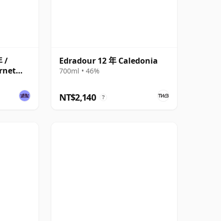
年 /
Edradour 12 年 Caledonia
rnet
700ml • 46%
NT$2,140
?