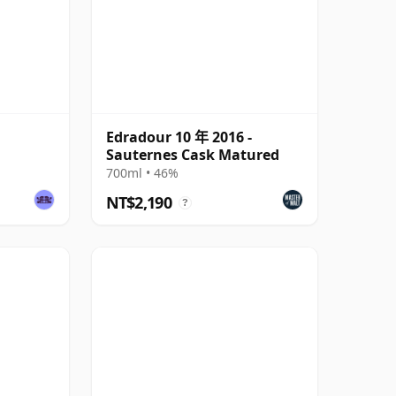
Edradour 10 年 2016 -
Sauternes Cask Matured
700ml • 46%
NT$2,190
?