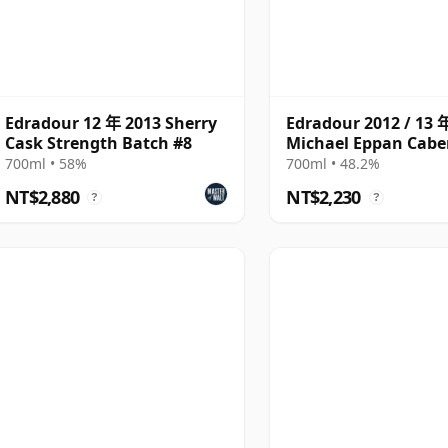
Edradour 12 年 2013 Sherry
Edradour 2012 / 13 
Cask Strength Batch #8
Michael Eppan Cabe
Sauvignon
700ml • 58%
700ml • 48.2%
NT$2,880
NT$2,230
?
?