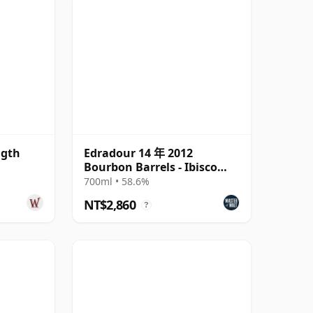
ngth
Edradour 14 年 2012
Bourbon Barrels - Ibisco
Decanter
700ml • 58.6%
NT$2,860
?