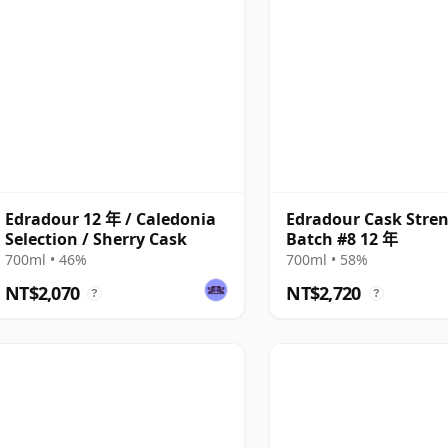
Edradour 12 年 / Caledonia
Edradour Cask Stre
Selection / Sherry Cask
Batch #8 12 年
700ml • 46%
700ml • 58%
NT$2,070
NT$2,720
?
?