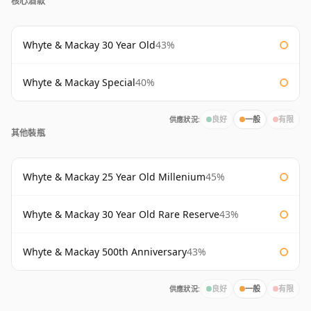
核心酒款
Whyte & Mackay 30 Year Old
43%
Whyte & Mackay Special
40%
供應狀況:
良好
一般
有限
其他裝瓶
Whyte & Mackay 25 Year Old Millenium
45%
Whyte & Mackay 30 Year Old Rare Reserve
43%
Whyte & Mackay 500th Anniversary
43%
供應狀況:
良好
一般
有限