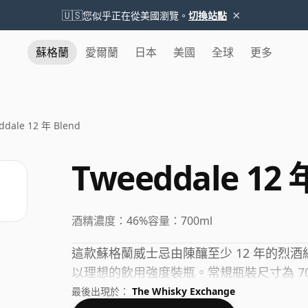
×
🇺🇸
您似乎正在從美國瀏覽。
切換站點
蘇格蘭
愛爾蘭
日本
美國
全球
更多
ddale 12 年 Blend
Tweeddale 12 
酒精濃度：
46%
容量：
700ml
這款蘇格蘭威士忌由陳釀至少 12 年的烈酒
以理想的飲用強度裝瓶。常規瓶裝尺寸為 70
最後出現於：
The Whisky Exchange