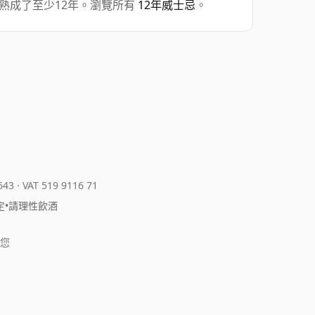
木桶中熟成了至少12年。瀏覽所有
12年威士忌
。
643
·
VAT 519 9116 71
定
•
請理性飲酒
您