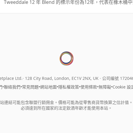
Tweeddale 12 年 Blend 的標示年份為12年，代表在橡
tplace Ltd.
128 City Road, London, EC1V 2NX, UK ·
公司編號 17204
們
•
聯絡我們
•
常見問題
•
網站地圖
•
隱私權政策
•
使用條款
•
無障礙
•
Cookie 設
站連結可能包含聯盟行銷佣金。價格可能為從零售商貨幣換算之估計值。
必須達到所在國家的法定飲酒年齡才能使用本站。