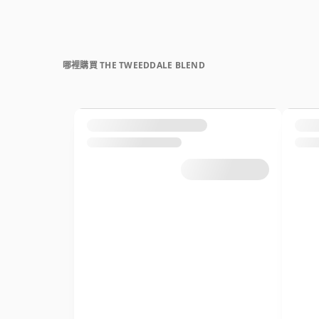
哪裡購買 THE TWEEDDALE BLEND