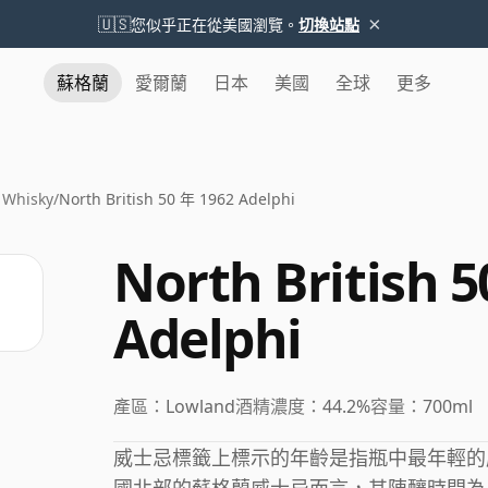
×
🇺🇸
您似乎正在從美國瀏覽。
切換站點
蘇格蘭
愛爾蘭
日本
美國
全球
更多
h Whisky
/
North British 50 年 1962 Adelphi
North British 
Adelphi
產區：
Lowland
酒精濃度：
44.2%
容量：
700ml
威士忌標籤上標示的年齡是指瓶中最年輕的