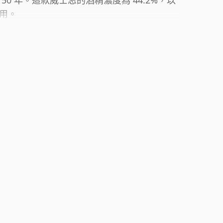
0 年。這款威士忌的酒精濃度為 44.2%，以
用。