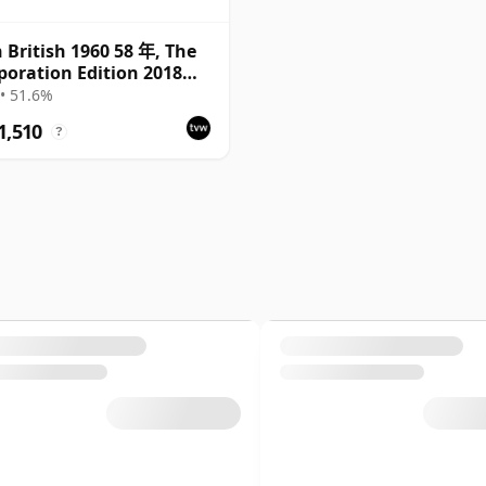
 British 1960 58 年, The
poration Edition 2018
ing
• 51.6%
1,510
?