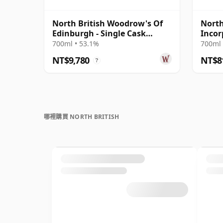
North British Woodrow's Of
North
Edinburgh - Single Cask
Incor
#74421 1978 46 年
Bottl
700ml • 53.1%
700ml 
NT$9,780
NT$8
?
哪裡購買 NORTH BRITISH