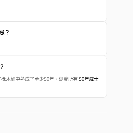
士忌？
少？
50年，代表在橡木桶中熟成了至少50年。瀏覽所有
50年威士