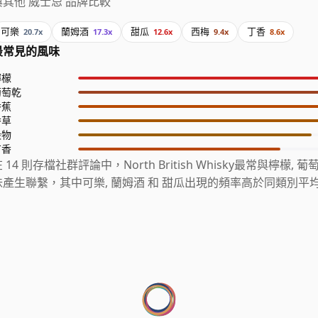
與其他 威士忌 品牌比較
可樂
蘭姆酒
甜瓜
西梅
丁香
20.7x
17.3x
12.6x
9.4x
8.6x
最常見的風味
檸檬
葡萄乾
香蕉
香草
穀物
丁香
 14 則存檔社群評論中，North British Whisky最常與檸檬, 
味產生聯繫，其中可樂, 蘭姆酒 和 甜瓜出現的頻率高於同類別平