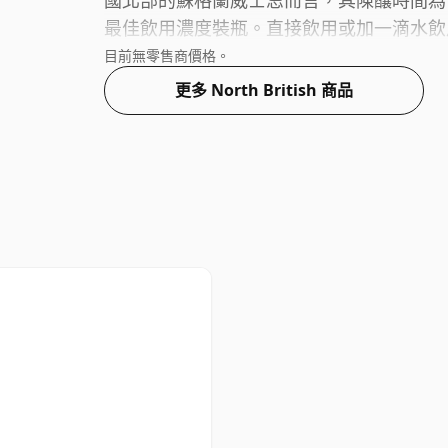
國北部的蘇格蘭威士忌而言，其陳釀時間為 5
最佳飲用濃度裝瓶。直接飲用或加一滴水飲
目前無零售商價格。
更多 North British 商品