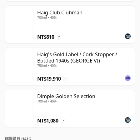
Haig Club Clubman
700ml • 40%
NT$810
?
Haig's Gold Label / Cork Stopper /
Bottled 1940s (GEORGE VI)
750ml • 40%
NT$19,910
?
Dimple Golden Selection
700ml • 40%
NT$1,080
?
哪裡購買 HAIG