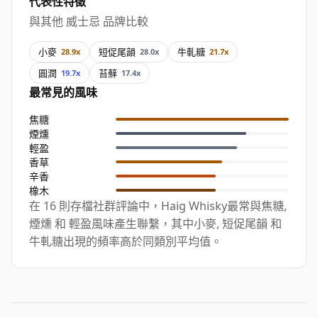
代表性特徵
與其他 威士忌 品牌比較
小麥
短促尾韻
牛軋糖
28.9x
28.0x
21.7x
圓潤
苔蘚
19.7x
17.4x
最常見的風味
焦糖
煙燻
輕盈
香草
辛香
橡木
在 16 則存檔社群評論中，Haig Whisky最常與焦糖,
煙燻 和 輕盈風味產生聯繫，其中小麥, 短促尾韻 和
牛軋糖出現的頻率高於同類別平均值。