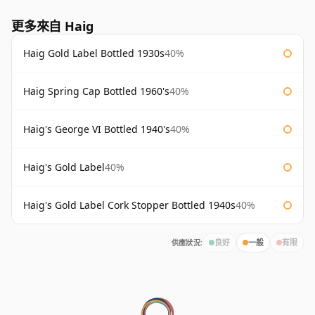
更多來自 Haig
Haig Gold Label Bottled 1930s
40%
Haig Spring Cap Bottled 1960's
40%
Haig's George VI Bottled 1940's
40%
Haig's Gold Label
40%
Haig's Gold Label Cork Stopper Bottled 1940s
40%
供應狀況:
良好
一般
有限