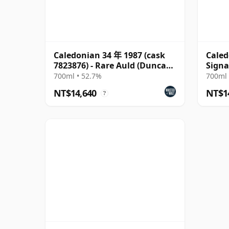
Caledonian 34 年 1987 (cask
Caled
7823876) - Rare Auld (Duncan
Signa
Taylor)
700ml • 52.7%
700ml 
NT$14,640
NT$1
?