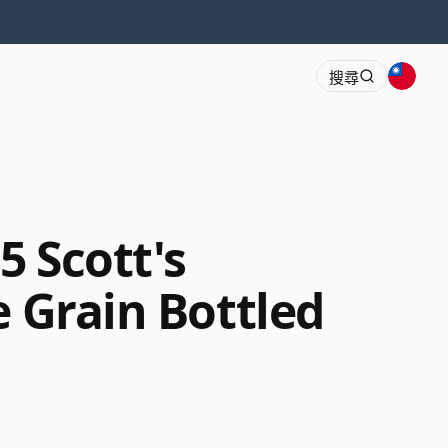
搜尋
5 Scott's
e Grain Bottled