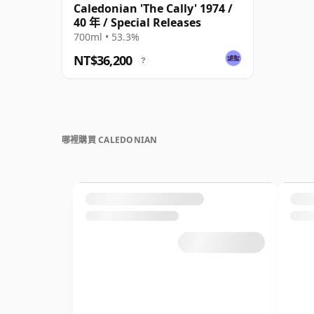
Caledonian 'The Cally' 1974 /
40 年 / Special Releases
700ml • 53.3%
NT$36,200
?
哪裡購買 CALEDONIAN