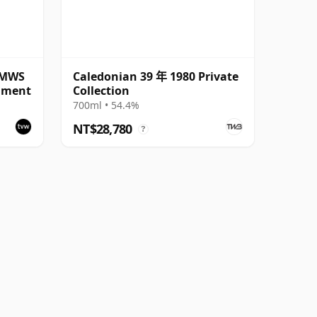
SMWS
Caledonian 39 年 1980 Private
inment
Collection
700ml • 54.4%
NT$28,780
?