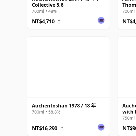
Collective 5.6
Thom
700ml • 48%
700ml 
NT$4,710
NT$4
?
Auchentoshan 1978 / 18 年
Auch
with 
700ml • 58.8%
750ml 
NT$16,290
NT$9
?