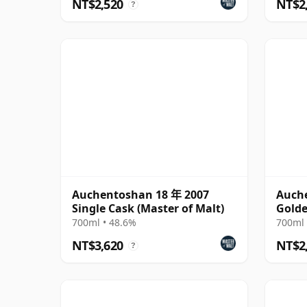
NT$2,520
NT$2
?
Auchentoshan 18 年 2007
Auche
Single Cask (Master of Malt)
Golde
700ml • 48.6%
700ml 
NT$3,620
NT$2
?