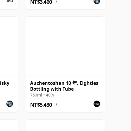
NT$3,460
?
isky
Auchentoshan 10 年, Eighties
Bottling with Tube
750ml • 40%
NT$5,430
?