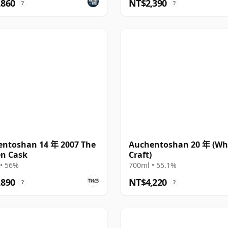
,860
NT$2,390
?
?
ntoshan 14 年 2007 The
Auchentoshan 20 年 (Wh
n Cask
Craft)
• 56%
700ml • 55.1%
,890
NT$4,220
?
?