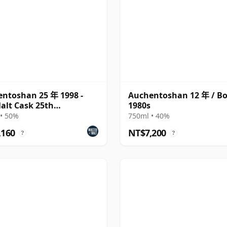
ntoshan 25 年 1998 -
Auchentoshan 12 年 / Bo
alt Cask 25th
1980s
ersary
• 50%
750ml • 40%
,160
NT$7,200
?
?