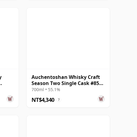
y
Auchentoshan Whisky Craft
Season Two Single Cask #851
年
20 年
700ml • 55.1%
NT$4,340
?