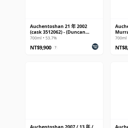
Auchentoshan 21 年 2002
Auch
(cask 3512062) - (Duncan
Murra
Taylor)
700ml • 53.7%
700ml 
NT$9,900
NT$8
?
Auchentoshan 2007 / 13 年 /
Auche