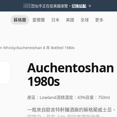
×
🇺🇸
您似乎正在從美國瀏覽。
切換站點
蘇格蘭
愛爾蘭
日本
美國
全球
更多
n Whisky
/
Auchentoshan 8 年 Bottled 1980s
Auchentoshan 
1980s
產區：
Lowland
酒精濃度：
43%
容量：
750ml
一瓶來自歐肯特軒釀酒廠的蘇格蘭威士忌，已經