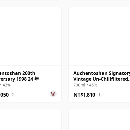
entoshan 200th
Auchentoshan Signator
ersary 1998 24 年
Vintage Un-Chillfiltered
Collection Sing 2013 13 
• 43%
700ml • 46%
,050
NT$1,810
?
?