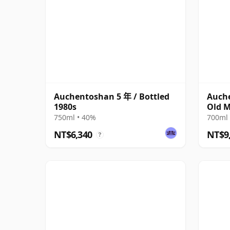
Auchentoshan 5 年 / Bottled
Auche
1980s
Old M
Anniv
750ml • 40%
700ml 
NT$6,340
NT$9
?