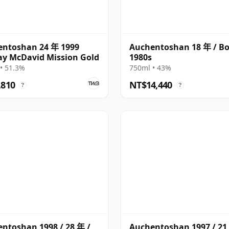
entoshan 24 年 1999
Auchentoshan 18 年 / Bo
y McDavid Mission Gold
1980s
• 51.3%
750ml • 43%
,810
NT$14,440
?
?
ntoshan 1998 / 28 年 /
Auchentoshan 1997 / 21