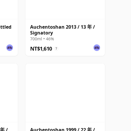
ttled
Auchentoshan 2013 / 13 年 /
Signatory
700ml • 46%
NT$1,610
?
 年 /
Auchentoshan 1999 / 22 年 /