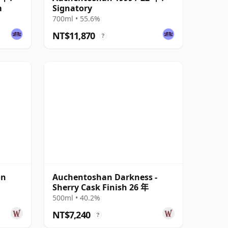
m
Signatory
700ml • 55.6%
NT$11,870
?
on
Auchentoshan Darkness -
Sherry Cask Finish 26 年
500ml • 40.2%
NT$7,240
?