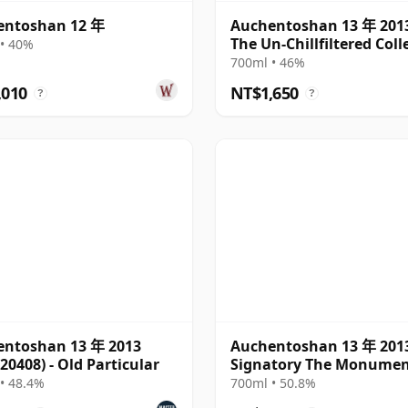
entoshan 12 年
Auchentoshan 13 年 2013
The Un-Chillfiltered Coll
• 40%
700ml • 46%
,010
NT$1,650
?
?
entoshan 13 年 2013
Auchentoshan 13 年 201
 20408) - Old Particular
Signatory The Monumen
Andrews Cathedral
• 48.4%
700ml • 50.8%