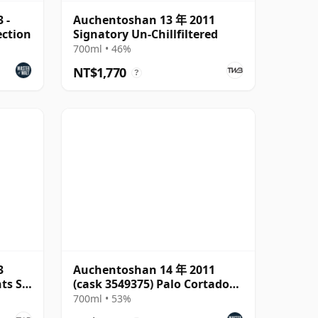
 -
Auchentoshan 13 年 2011
ection
Signatory Un-Chillfiltered
700ml • 46%
NT$1,770
?
3
Auchentoshan 14 年 2011
ts St
(cask 3549375) Palo Cortado
Finish - The
700ml • 53%