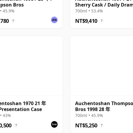
pson Bros
Sherry Cask / Daily Dra
• 45.9%
700ml • 53.4%
,780
NT$9,410
?
?
entoshan 1970 21 年
Auchentoshan Thomps
Presentation Case
Bros 1998 28 年
• 43%
700ml • 45.9%
0,500
NT$5,250
?
?