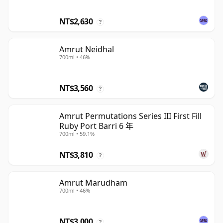
NT$2,630
?
Amrut Neidhal
700ml • 46%
NT$3,560
?
Amrut Permutations Series III First Fill
Ruby Port Barri 6 年
700ml • 59.1%
NT$3,810
?
Amrut Marudham
700ml • 46%
NT$3,000
?