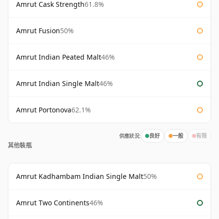
Amrut Cask Strength
61.8%
Amrut Fusion
50%
Amrut Indian Peated Malt
46%
Amrut Indian Single Malt
46%
Amrut Portonova
62.1%
供應狀況:
良好
一般
有限
其他裝瓶
Amrut Kadhambam Indian Single Malt
50%
Amrut Two Continents
46%