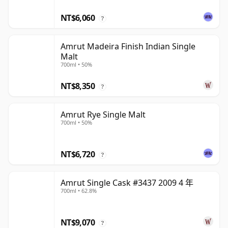
NT$6,060
?
Amrut Madeira Finish Indian Single
Malt
700ml • 50%
NT$8,350
?
Amrut Rye Single Malt
700ml • 50%
NT$6,720
?
Amrut Single Cask #3437 2009 4 年
700ml • 62.8%
NT$9,070
?