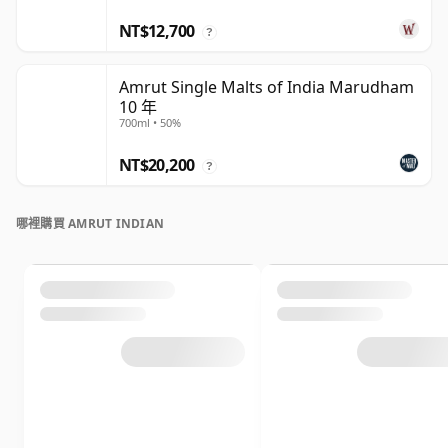
NT$12,700
?
Amrut Single Malts of India Marudham
10 年
700ml • 50%
NT$20,200
?
哪裡購買 AMRUT INDIAN