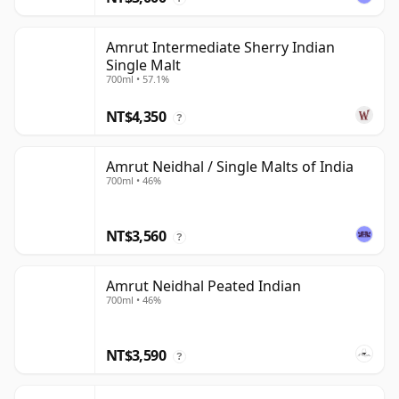
Amrut Intermediate Sherry Indian
Single Malt
700ml • 57.1%
NT$4,350
?
Amrut Neidhal / Single Malts of India
700ml • 46%
NT$3,560
?
Amrut Neidhal Peated Indian
700ml • 46%
NT$3,590
?