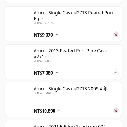
Amrut Single Cask #2713 Peated Port
Pipe
700ml • 62.8%
NT$9,070
?
Amrut 2013 Peated Port Pipe Cask
#2712
700ml • 60%
NT$7,080
?
Amrut Single Cask #2713 2009 4 年
700ml • 59%
NT$10,890
?
Amrut 2021 Edition Spectrum 004