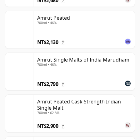
NT$2,680
?
Amrut Peated
700ml • 46%
NT$2,130
?
Amrut Single Malts of India Marudham
700ml • 46%
NT$2,790
?
Amrut Peated Cask Strength Indian
Single Malt
700ml • 62.8%
NT$2,900
?