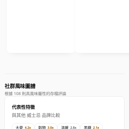
社群風味圖譜
根據 108 則具風味屬性的存檔評論
代表性特徵
與其他 威士忌 品牌比較
大麥
穀物
溫暖
黑糖
4.2x
3.0x
2.8x
2.1x