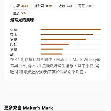
小麥
烤吐司
收斂
可可
26.3x
15.0x
9.9x
7.6x
蠟質
5.9x
最常見的風味
香草
橡木
焦糖
肉桂
黑糖
甜
在 44 則存檔社群評論中，Maker's Mark Whisky最
常與香草, 橡木 和 焦糖風味產生聯繫，其中小麥, 烤
吐司 和 收斂出現的頻率高於同類別平均值。
更多來自 Maker's Mark