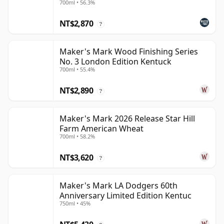
700ml • 56.3%
NT$2,870
?
Maker's Mark Wood Finishing Series
No. 3 London Edition Kentuck
700ml • 55.4%
NT$2,890
?
Maker's Mark 2026 Release Star Hill
Farm American Wheat
700ml • 58.2%
NT$3,620
?
Maker's Mark LA Dodgers 60th
Anniversary Limited Edition Kentuc
750ml • 45%