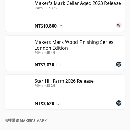
Maker's Mark Cellar Aged 2023 Release
700ml • 57.85%
NT$10,860
?
Makers Mark Wood Finishing Series
London Edition
700ml • 55.4%
NT$2,820
?
Star Hill Farm 2026 Release
700ml • 58.2%
NT$3,620
?
哪裡購買 MAKER'S MARK