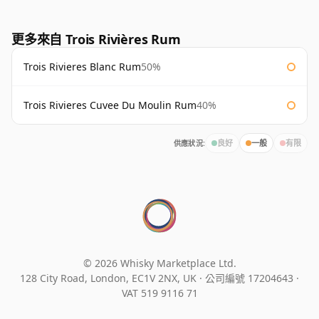
更多來自 Trois Rivières Rum
Trois Rivieres Blanc Rum
50%
Trois Rivieres Cuvee Du Moulin Rum
40%
供應狀況:
良好
一般
有限
© 2026 Whisky Marketplace Ltd.
128 City Road, London, EC1V 2NX, UK ·
公司編號 17204643
·
VAT 519 9116 71