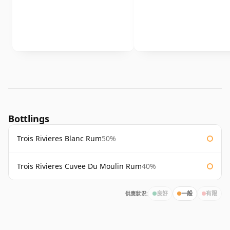
Bottlings
Trois Rivieres Blanc Rum
50%
Trois Rivieres Cuvee Du Moulin Rum
40%
供應狀況:
良好
一般
有限