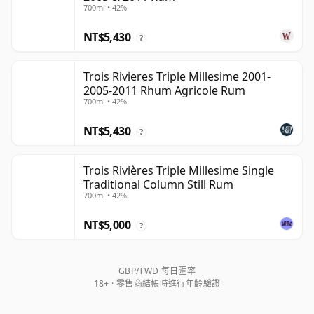
700ml • 42%
NT$5,430
?
Trois Rivieres Triple Millesime 2001-
2005-2011 Rhum Agricole Rum
700ml • 42%
NT$5,430
?
Trois Rivières Triple Millesime Single
Traditional Column Still Rum
700ml • 42%
NT$5,000
?
GBP/TWD 每日匯率
18+ · 零售商結帳時進行年齡驗證