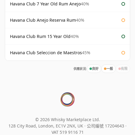
Havana Club 7 Year Old Rum Anejo
40%
Havana Club Anejo Reserva Rum
40%
Havana Club Rum 15 Year Old
40%
Havana Club Seleccion de Maestros
45%
供應狀況:
良好
一般
有限
© 2026 Whisky Marketplace Ltd.
128 City Road, London, EC1V 2NX, UK ·
公司編號 17204643
·
VAT 519 9116 71