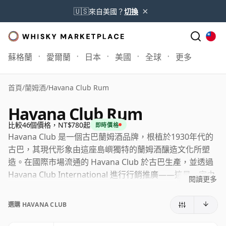
×
🇺🇸
來自美國？
切換
蘇格蘭
愛爾蘭
日本
美國
全球
更多
首頁
/
蘭姆酒
/
Havana Club Rum
Havana Club Rum
比較46個價格，NT$780起
即時價格
Havana Club 是一個古巴蘭姆酒品牌，根植於1930年代的
古巴，其現代形象由這座島嶼獨特的蘭姆酒釀造文化所塑
造。在國際市場流通的 Havana Club 於古巴生產，並透過
Havana Club International 進行行銷推廣——這是一家由
閱讀更多
Pernod Ricard 與 Cuba Ron 共同成立的合資企業。由於
長期存在的商標爭議，另有一款由 Bacardi 持有的 Havana
選購 HAVANA CLUB
Club 僅在美國市場銷售。