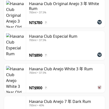
古巴系列產品以西班牙風格的輕盈蘭姆酒傳統為核心，採用
Havana Club Original Anejo 3 年 White
Rum
柱式蒸餾工藝，經過陳年與調配，追求風味的平衡而非過度
700ml • 37.5%
的甜膩感。其風格傾向於純淨的甘蔗烈酒氣息，帶有香草、
柑橘、熱帶水果、辛香料與細緻橡木的層次，不同酒款從清
NT$780
?
爽的調酒用蘭姆酒，延伸至更為豐富、適合細細品味的陳年
風格。
Havana Club Especial Rum
700ml • 37.5%
Havana Club 3 Year Old 與莫希托（Mojito）及黛克瑞
（Daiquiri）調酒關係密切，而 Añejo Especial 與 7 Year
NT$890
Old 則呈現更深的色澤、更飽滿的酒體以及更顯著的橡木影
?
響。在更高端的系列中，Selección de Maestros、15
Year Old、Tributo 與 Máximo 展現了古巴蘭姆酒更為複雜
Havana Club Anejo White 3 年 Rum
700ml • 37.5%
的一面，具備更高的濃郁度、更成熟的風味以及更深厚的調
配層次。
NT$900
?
這個品牌的優勢在於其與古巴蘭姆酒文化之間清晰而真實的
連結，而非單純依賴懷舊情懷。在最佳狀態下，Havana
Havana Club Anejo 7 年 Dark Rum
Club 呈現出一種乾爽、多變且個性鮮明的風格，既能自然
700ml • 40%
融入經典調酒之中，又賦予陳年酒款足夠的結構感，讓人得