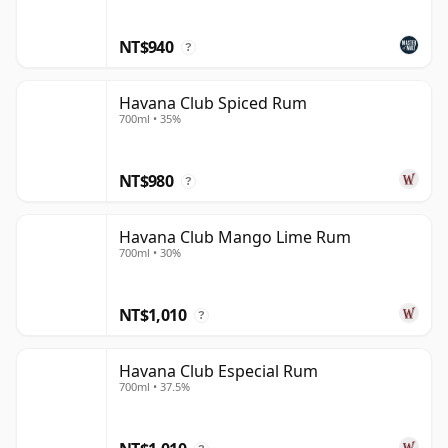
以從容慢飲、細細感受。
NT$940
?
Havana Club Spiced Rum
700ml • 35%
NT$980
?
Havana Club Mango Lime Rum
700ml • 30%
NT$1,010
?
Havana Club Especial Rum
700ml • 37.5%